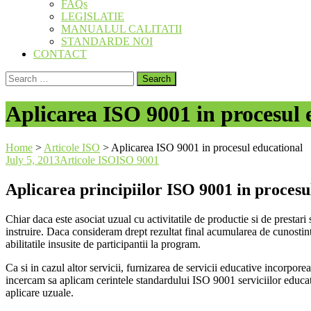
FAQs
LEGISLATIE
MANUALUL CALITATII
STANDARDE NOI
CONTACT
Search
for:
Aplicarea ISO 9001 in procesul 
Home
>
Articole ISO
>
Aplicarea ISO 9001 in procesul educational
July 5, 2013
Articole ISO
ISO 9001
Aplicarea principiilor ISO 9001 in procesul
Chiar daca este asociat uzual cu activitatile de productie si de prestar
instruire. Daca consideram drept rezultat final acumularea de cunostinte
abilitatile insusite de participantii la program.
Ca si in cazul altor servicii, furnizarea de servicii educative incorpore
incercam sa aplicam cerintele standardului ISO 9001 serviciilor educativ
aplicare uzuale.