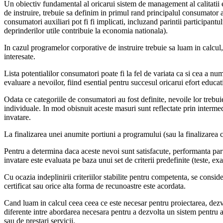
Un obiectiv fundamental al oricarui sistem de management al calitatii es
de instruire, trebuie sa definim in primul rand principalul consumator a
consumatori auxiliari pot fi fi implicati, incluzand parintii participantul
deprinderilor utile contribuie la economia nationala).
In cazul programelor corporative de instruire trebuie sa luam in calcul
interesate.
Lista potentialilor consumatori poate fi la fel de variata ca si cea a num
evaluare a nevoilor, fiind esential pentru succesul oricarui efort educat
Odata ce categoriile de consumatori au fost definite, nevoile lor trebuie
individuale. In mod obisnuit aceste masuri sunt reflectate prin intermed
invatare.
La finalizarea unei anumite portiuni a programului (sau la finalizarea co
Pentru a determina daca aceste nevoi sunt satisfacute, performanta partic
invatare este evaluata pe baza unui set de criterii predefinite (teste, e
Cu ocazia indeplinirii criteriilor stabilite pentru competenta, se consi
certificat sau orice alta forma de recunoastre este acordata.
Cand luam in calcul ceea ceea ce este necesar pentru proiectarea, dez
diferente intre abordarea necesara pentru a dezvolta un sistem pentru a
sau de prestari servicii.