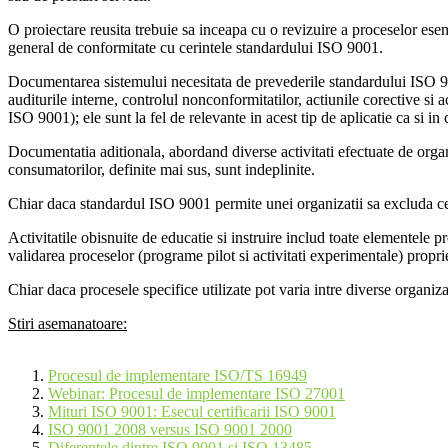
O proiectare reusita trebuie sa inceapa cu o revizuire a proceselor esent
general de conformitate cu cerintele standardului ISO 9001.
Documentarea sistemului necesitata de prevederile standardului ISO 900
auditurile interne, controlul nonconformitatilor, actiunile corective si a
ISO 9001); ele sunt la fel de relevante in acest tip de aplicatie ca si in
Documentatia aditionala, abordand diverse activitati efectuate de organi
consumatorilor, definite mai sus, sunt indeplinite.
Chiar daca standardul ISO 9001 permite unei organizatii sa excluda cerin
Activitatile obisnuite de educatie si instruire includ toate elementele p
validarea proceselor (programe pilot si activitati experimentale) propr
Chiar daca procesele specifice utilizate pot varia intre diverse organiza
Stiri asemanatoare:
Procesul de implementare ISO/TS 16949
Webinar: Procesul de implementare ISO 27001
Mituri ISO 9001: Esecul certificarii ISO 9001
ISO 9001 2008 versus ISO 9001 2000
Diferentele dintre ISO 9001 si ISO 13485