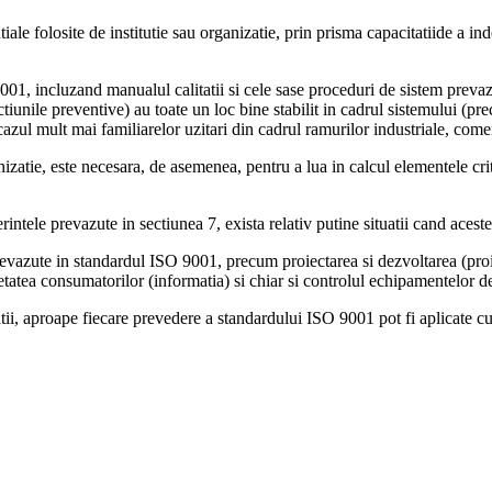
iale folosite de institutie sau organizatie, prin prisma capacitatiide a in
1, incluzand manualul calitatii si cele sase proceduri de sistem prevazut
ctiunile preventive) au toate un loc bine stabilit in cadrul sistemului (pr
 cazul mult mai familiarelor uzitari din cadrul ramurilor industriale, comerc
zatie, este necesara, de asemenea, pentru a lua in calcul elementele criti
tele prevazute in sectiunea 7, exista relativ putine situatii cand aceste 
revazute in standardul ISO 9001, precum proiectarea si dezvoltarea (proiecta
ietatea consumatorilor (informatia) si chiar si controlul echipamentelor d
tii, aproape fiecare prevedere a standardului ISO 9001 pot fi aplicate cu s