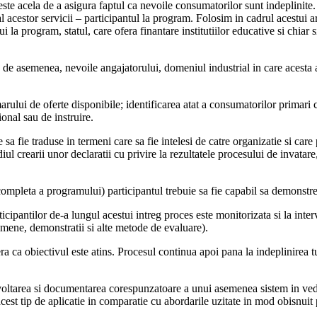
te acela de a asigura faptul ca nevoile consumatorilor sunt indeplinite. 
l acestor servicii – participantul la program. Folosim in cadrul acestui 
ui la program, statul, care ofera finantare institutiilor educative si chiar
, de asemenea, nevoile angajatorului, domeniul industrial in care acesta
arului de oferte disponibile; identificarea atat a consumatorilor primari cat
ional sau de instruire.
 sa fie traduse in termeni care sa fie intelesi de catre organizatie si car
iul crearii unor declaratii cu privire la rezultatele procesului de invat
mpleta a programului) participantul trebuie sa fie capabil sa demonstreze 
ipantilor de-a lungul acestui intreg proces este monitorizata si la interv
xamene, demonstratii si alte metode de evaluare).
dera ca obiectivul este atins. Procesul continua apoi pana la indeplinirea
voltarea si documentarea corespunzatoare a unui asemenea sistem in veder
cest tip de aplicatie in comparatie cu abordarile uzitate in mod obisnuit 