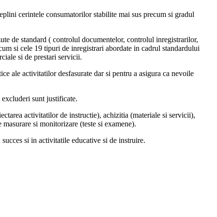
deplini cerintele consumatorilor stabilite mai sus precum si gradul
e de standard ( controlul documentelor, controlul inregistrarilor,
ecum si cele 19 tipuri de inregistrari abordate in cadrul standardului
iale si de prestari servicii.
ce ale activitatilor desfasurate dar si pentru a asigura ca nevoile
excluderi sunt justificate.
rea activitatilor de instructie), achizitia (materiale si servicii),
e masurare si monitorizare (teste si examene).
ucces si in activitatile educative si de instruire.