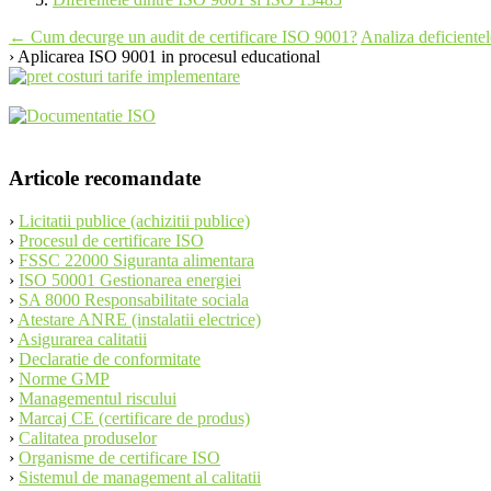
Post
←
Cum decurge un audit de certificare ISO 9001?
Analiza deficien
› Aplicarea ISO 9001 in procesul educational
navigation
Articole recomandate
›
Licitatii publice (achizitii publice)
›
Procesul de certificare ISO
›
FSSC 22000 Siguranta alimentara
›
ISO 50001 Gestionarea energiei
›
SA 8000 Responsabilitate sociala
›
Atestare ANRE (instalatii electrice)
›
Asigurarea calitatii
›
Declaratie de conformitate
›
Norme GMP
›
Managementul riscului
›
Marcaj CE (certificare de produs)
›
Calitatea produselor
›
Organisme de certificare ISO
›
Sistemul de management al calitatii