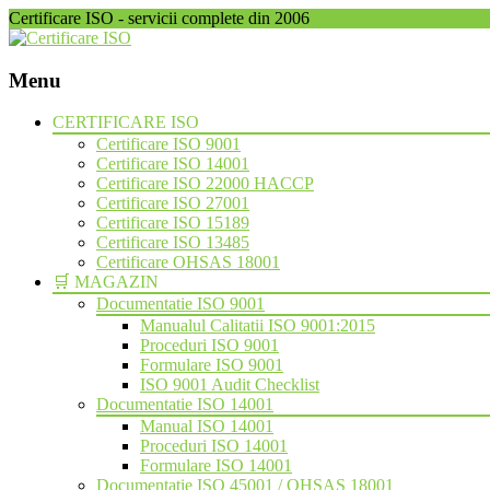
Certificare ISO - servicii complete din 2006
Menu
Skip
CERTIFICARE ISO
to
Certificare ISO 9001
content
Certificare ISO 14001
Certificare ISO 22000 HACCP
Certificare ISO 27001
Certificare ISO 15189
Certificare ISO 13485
Certificare OHSAS 18001
🛒 MAGAZIN
Documentatie ISO 9001
Manualul Calitatii ISO 9001:2015
Proceduri ISO 9001
Formulare ISO 9001
ISO 9001 Audit Checklist
Documentatie ISO 14001
Manual ISO 14001
Proceduri ISO 14001
Formulare ISO 14001
Documentatie ISO 45001 / OHSAS 18001