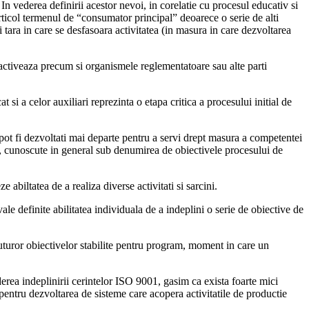
In vederea definirii acestor nevoi, in corelatie cu procesul educativ si
articol termenul de “consumator principal” deoarece o serie de alti
 si tara in care se desfasoara activitatea (in masura in care dezvoltarea
 activeaza precum si organismele reglementatoare sau alte parti
 si a celor auxiliari reprezinta o etapa critica a procesului initial de
e pot fi dezvoltati mai departe pentru a servi drept masura a competentei
are, cunoscute in general sub denumirea de obiectivele procesului de
abiltatea de a realiza diverse activitati si sarcini.
ale definite abilitatea individuala de a indeplini o serie de obiective de
 tuturor obiectivelor stabilite pentru program, moment in care un
ea indeplinirii cerintelor ISO 9001, gasim ca exista foarte mici
pentru dezvoltarea de sisteme care acopera activitatile de productie