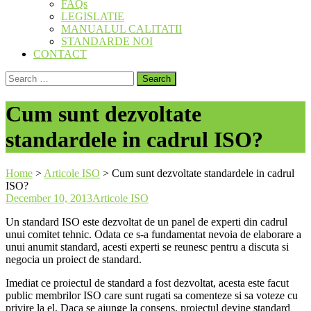
FAQs
LEGISLATIE
MANUALUL CALITATII
STANDARDE NOI
CONTACT
Search
for:
Cum sunt dezvoltate
standardele in cadrul ISO?
Home
>
Articole ISO
>
Cum sunt dezvoltate standardele in cadrul
ISO?
December 10, 2013
Articole ISO
Un standard ISO este dezvoltat de un panel de experti din cadrul
unui comitet tehnic. Odata ce s-a fundamentat nevoia de elaborare a
unui anumit standard, acesti experti se reunesc pentru a discuta si
negocia un proiect de standard.
Imediat ce proiectul de standard a fost dezvoltat, acesta este facut
public membrilor ISO care sunt rugati sa comenteze si sa voteze cu
privire la el. Daca se ajunge la consens, proiectul devine standard