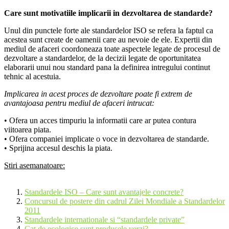
Care sunt motivatiile implicarii in dezvoltarea de standarde?
Unul din punctele forte ale standardelor ISO se refera la faptul ca
acestea sunt create de oamenii care au nevoie de ele. Expertii din
mediul de afaceri coordoneaza toate aspectele legate de procesul de
dezvoltare a standardelor, de la decizii legate de oportunitatea
elaborarii unui nou standard pana la definirea intregului continut
tehnic al acestuia.
Implicarea in acest proces de dezvoltare poate fi extrem de
avantajoasa pentru mediul de afaceri intrucat:
• Ofera un acces timpuriu la informatii care ar putea contura
viitoarea piata.
• Ofera companiei implicate o voce in dezvoltarea de standarde.
• Sprijina accesul deschis la piata.
Stiri asemanatoare:
Standardele ISO – Care sunt avantajele concrete?
Concursul de postere din cadrul Zilei Mondiale a Standardelor
2011
Standardele internationale si “standardele private”
Cat de ecologice sunt produsele verzi?