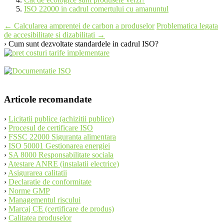
ISO 22000 in cadrul comertului cu amanuntul
Post
←
Calcularea amprentei de carbon a produselor
Problematica legata
de accesibilitate si dizabilitati
→
navigation
› Cum sunt dezvoltate standardele in cadrul ISO?
Articole recomandate
›
Licitatii publice (achizitii publice)
›
Procesul de certificare ISO
›
FSSC 22000 Siguranta alimentara
›
ISO 50001 Gestionarea energiei
›
SA 8000 Responsabilitate sociala
›
Atestare ANRE (instalatii electrice)
›
Asigurarea calitatii
›
Declaratie de conformitate
›
Norme GMP
›
Managementul riscului
›
Marcaj CE (certificare de produs)
›
Calitatea produselor