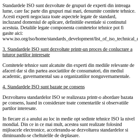
Standardele ISO sunt dezvoltate de grupuri de experti din intreaga
lume, care fac parte din grupuri mai mari, denumite comitete tehnice.
Acesti experti negociaza toate aspectele legate de standard,
incluzand domeniul de aplicare, definitiile esentiale si continutul
acestuia. Detaliile legate componenta comitetelor tehnice pot fi
gasite aici:
www.iso.org/iso/home/standards_development/list_of_iso_technical_
3. Standardele ISO sunt dezvoltate printr-un proces de conlucrare a
tuturor partilor interesate
Comitetele tehnice sunt alcatuite din experti din mediile relevante de
afaceri dar si din partea asociatiilor de consumatori, din mediul
academic, guvernamental sau a organizatiilor nonguvernamentale.
4. Standardele ISO sunt bazate pe consens
Dezvoltarea standardelor ISO se realizeaza printr-o abordare bazata
pe consens, luand in considerare toate comentariile si observatiile
partilor interesate.
In fiecare zi a anului au loc in medie opt sedinte tehnice ISO la nivel
mondial. Din ce in ce mai mult, acestea sunt realizate folosind
mijloacele electronice, accelerandu-se dezvoltarea standardelor si
diminuandu-se cheltuielile de deplasare.