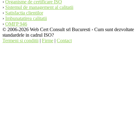
›
Organisme de certificare ISO
›
Sistemul de management al calitatii
›
Satisfactia clientilor
›
Imbunatatirea calitatii
›
OMFP 946
© 2006-2026 Web Cert Consult srl Bucuresti › Cum sunt dezvoltate
standardele in cadrul ISO?
Termeni si conditii
|
Firme
|
Contact