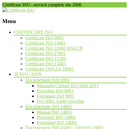
Certificare ISO - servicii complete din 2006
Menu
Skip
CERTIFICARE ISO
to
Certificare ISO 9001
content
Certificare ISO 14001
Certificare ISO 22000 HACCP
Certificare ISO 27001
Certificare ISO 15189
Certificare ISO 13485
Certificare OHSAS 18001
🛒 MAGAZIN
Documentatie ISO 9001
Manualul Calitatii ISO 9001:2015
Proceduri ISO 9001
Formulare ISO 9001
ISO 9001 Audit Checklist
Documentatie ISO 14001
Manual ISO 14001
Proceduri ISO 14001
Formulare ISO 14001
Documentatie ISO 45001 / OHSAS 18001