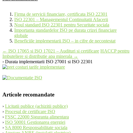
Firma de servicii financiare, certificata ISO 22301
ISO 22301 – Managementul Continuitatii Afacerii
Noul standard ISO 22301 pentru Securitate sociala
Importanta standardelor ISO pe durata crizei financiare
globale
Beneficiile implementarii ISO – in cifre de necontestat
Post
←
ISO 17065 si ISO 17021 – Audituri si certificare
HACCP pentru
Imbuteliere si distributie apa minerala
→
navigation
› Durata implementarii ISO 27001 si ISO 22301
Articole recomandate
›
Licitatii publice (achizitii publice)
›
Procesul de certificare ISO
›
FSSC 22000 Siguranta alimentara
›
ISO 50001 Gestionarea energiei
›
SA 8000 Responsabilitate sociala
›
Atestare ANRE (instalatii electrice)