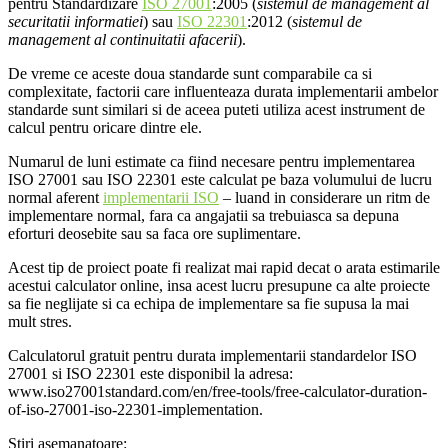
pentru Standardizare
ISO 27001
:2005 (
sistemul de management al
securitatii informatiei
) sau
ISO 22301
:2012 (
sistemul de
management al continuitatii afacerii
).
De vreme ce aceste doua standarde sunt comparabile ca si
complexitate, factorii care influenteaza durata implementarii ambelor
standarde sunt similari si de aceea puteti utiliza acest instrument de
calcul pentru oricare dintre ele.
Numarul de luni estimate ca fiind necesare pentru implementarea
ISO 27001 sau ISO 22301 este calculat pe baza volumului de lucru
normal aferent
implementarii ISO
– luand in considerare un ritm de
implementare normal, fara ca angajatii sa trebuiasca sa depuna
eforturi deosebite sau sa faca ore suplimentare.
Acest tip de proiect poate fi realizat mai rapid decat o arata estimarile
acestui calculator online, insa acest lucru presupune ca alte proiecte
sa fie neglijate si ca echipa de implementare sa fie supusa la mai
mult stres.
Calculatorul gratuit pentru durata implementarii standardelor ISO
27001 si ISO 22301 este disponibil la adresa:
www.iso27001standard.com/en/free-tools/free-calculator-duration-
of-iso-27001-iso-22301-implementation.
Stiri asemanatoare: