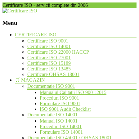
Certificare ISO - servicii complete din 2006
Menu
Skip
CERTIFICARE ISO
to
Certificare ISO 9001
content
Certificare ISO 14001
Certificare ISO 22000 HACCP
Certificare ISO 27001
Certificare ISO 15189
Certificare ISO 13485
Certificare OHSAS 18001
🛒 MAGAZIN
Documentatie ISO 9001
Manualul Calitatii ISO 9001:2015
Proceduri ISO 9001
Formulare ISO 9001
ISO 9001 Audit Checklist
Documentatie ISO 14001
Manual ISO 14001
Proceduri ISO 14001
Formulare ISO 14001
Documentatie ISO 45001 / OHSAS 18001