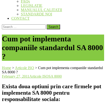
FAQs
LEGISLATIE
MANUALUL CALITATII
STANDARDE NOI
CONTACT
Search
for:
Cum pot implementa
companiile standardul SA 8000
?
Home
>
Articole ISO
>
Cum pot implementa companiile standardul
SA 8000 ?
February 27, 2011
Articole ISO
SA 8000
Exista doua optiuni prin care firmele pot
implementa SA 8000 pentru
responsabilitate sociala: