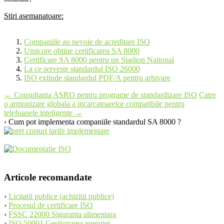
Stiri asemanatoare:
Companiile au nevoie de acreditare ISO
Umicore obtine certificarea SA 8000
Certificare SA 8000 pentru un Stadion National
La ce serveste standardul ISO 26000
ISO extinde standardul PDF/A pentru arhivare
Post
←
Consultanta ASRO pentru programe de standardizare ISO
Catre
o armonizare globala a incarcatoarelor compatibile pentru
navigation
telefoanele inteligente
→
› Cum pot implementa companiile standardul SA 8000 ?
Articole recomandate
›
Licitatii publice (achizitii publice)
›
Procesul de certificare ISO
›
FSSC 22000 Siguranta alimentara
›
ISO 50001 Gestionarea energiei