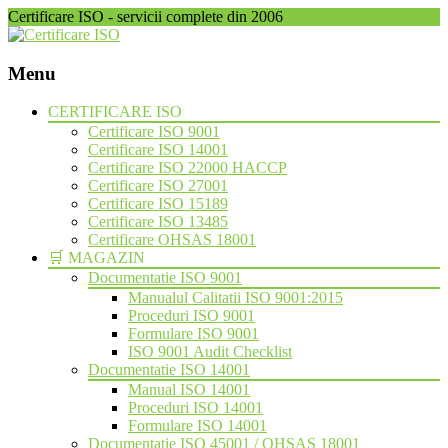
Certificare ISO - servicii complete din 2006
Menu
Skip
CERTIFICARE ISO
to
Certificare ISO 9001
content
Certificare ISO 14001
Certificare ISO 22000 HACCP
Certificare ISO 27001
Certificare ISO 15189
Certificare ISO 13485
Certificare OHSAS 18001
🛒 MAGAZIN
Documentatie ISO 9001
Manualul Calitatii ISO 9001:2015
Proceduri ISO 9001
Formulare ISO 9001
ISO 9001 Audit Checklist
Documentatie ISO 14001
Manual ISO 14001
Proceduri ISO 14001
Formulare ISO 14001
Documentatie ISO 45001 / OHSAS 18001