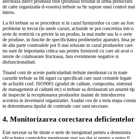
afecteaza direct produsul finit (produsul rezultat in urma prelucrarii
de catre organizatia d-voastra) trebuie sa fie supuse unui control mai
intens.
La fel trebuie sa se procedeze si in cazul furnizorilor cu care au fost
probleme in trecut (in unele cazuri, actiunile se pot concretiza intr-o
serie de restrictii cu privire la un produs, la mai multe sau la o serie
de produse, in functie de specificitatea problemelor aparute). Insa pe
de alta parte controalele pot fi mai relaxate in cazul produselor care
nu sunt de importanta critica sau pentru furnizorii cu care ati avut o
istorie de colaboarare fructoasa, fara evenimente negative si
disfunctionalitati.
Tinand cont de aceste particularitati trebuie mentionat ca in toate
cazurile trebuie sa fiti siguri ca specificati care sunt cerintele legate
de achizitii conf. ISO9001 (gradul de calitate, compozitia, sistemul
de management al calitatii etc) si trebuie sa desfasurati un anumit tip
de inspectie la receptionarea produselor inainte de introducerea
acestora in inventarul organizatiei. Asadar cea de a treia etapa consta
in determinarea tipului de controale care sunt necesare.
4. Monitorizarea corectarea deficientelor
Este necesar sa fie tinute o serie de inregistrari pentru a demonstra
eficacitatea controlelor mentionate mai sus dar si pentru a putea fi