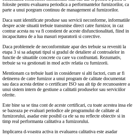
folosite pentru evaluarea periodica a performantelor furnizorilor, ca
parte a unui porgram continuu de management al furnizorilor.
Daca sunt identificate produse sau servicii neconforme, informatiile
despre acste situatii trebuie transmise direct catre furnizor, in caz
contrar acesta nu va fi constient de aceste disfunctionalitati, fiind in
incapacitatea de a lua masuri reparatorii si corective.
Daca problemele de neconformitate apar des trebuie sa reveniti la
etapa 3 si sa adaptati tipul si gradul de detaliere al controalelor in
functie de situatiile concrete cu care va confruntati. Rezumativ,
trebuie sa va gestionati in mod activ relatia cu furnizorii.
Mentionam ca trebuie luati in considerare si alti factori, cum ar fi
detinerea de catre furnizor a unui program de calitate documentat
sau daca acesta detine o certificare ISO sau alt tip de recunoastere a
unui sistem intern de gestiune a calitatii produselor sau serviciilor
oferite.
Este bine sa se tina cont de aceste certificari, cu toate acestea insa ele
se bazeaza pe evaluari periodice ale programului de calitate al
furnizorului, asadar este posibil ca ele sa nu reflecte obiectiv si in
timp real performanta calitativa a furnizorului.
Implicarea d-voastra activa in evaluarea calitativa este asadar