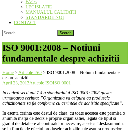
FAQs
LEGISLATIE
MANUALUL CALITATII
STANDARDE NOI
CONTACT
Search
for:
ISO 9001:2008 – Notiuni
fundamentale despre achizitii
Home
>
Articole ISO
>
ISO 9001:2008 – Notiuni fundamentale
despre achizitii
April 23, 2013
Articole ISO
ISO 9001
In cadrul sectiunii 7.4 a standardului ISO 9001:2008 gasim
urmatoarea cerinta: ”Organizatia va asigura ca produsele
achizitionate sa fie conforme cu cerintele de achizitie specificate”.
In esenta cerinta este destul de clara, cu toate acestea este permisa o
anumita marja de decizie proprie organizatiei, legata de tipul si
gradul de detaliere al controalelor necesare, acestea “desfasurandu-
se in functie de efectul produselor achizitionate asupra produselor