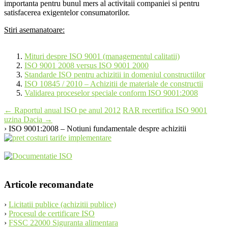
importanta pentru bunul mers al activitaii companiei si pentru
satisfacerea exigentelor consumatorilor.
Stiri asemanatoare:
Mituri despre ISO 9001 (managementul calitatii)
ISO 9001 2008 versus ISO 9001 2000
Standarde ISO pentru achizitii in domeniul constructiilor
ISO 10845 / 2010 – Achizitii de materiale de constructii
Validarea proceselor speciale conform ISO 9001:2008
Post
←
Raportul anual ISO pe anul 2012
RAR recertifica ISO 9001
uzina Dacia
→
navigation
› ISO 9001:2008 – Notiuni fundamentale despre achizitii
Articole recomandate
›
Licitatii publice (achizitii publice)
›
Procesul de certificare ISO
›
FSSC 22000 Siguranta alimentara