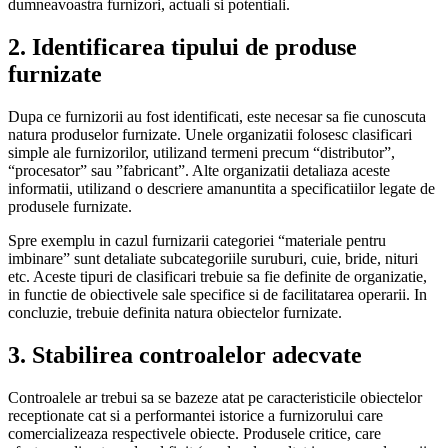
dumneavoastra furnizori, actuali si potentiali.
2. Identificarea tipului de produse
furnizate
Dupa ce furnizorii au fost identificati, este necesar sa fie cunoscuta
natura produselor furnizate. Unele organizatii folosesc clasificari
simple ale furnizorilor, utilizand termeni precum “distributor”,
“procesator” sau ”fabricant”. Alte organizatii detaliaza aceste
informatii, utilizand o descriere amanuntita a specificatiilor legate de
produsele furnizate.
Spre exemplu in cazul furnizarii categoriei “materiale pentru
imbinare” sunt detaliate subcategoriile suruburi, cuie, bride, nituri
etc. Aceste tipuri de clasificari trebuie sa fie definite de organizatie,
in functie de obiectivele sale specifice si de facilitatarea operarii. In
concluzie, trebuie definita natura obiectelor furnizate.
3. Stabilirea controalelor adecvate
Controalele ar trebui sa se bazeze atat pe caracteristicile obiectelor
receptionate cat si a performantei istorice a furnizorului care
comercializeaza respectivele obiecte. Produsele critice, care