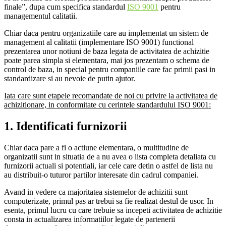
finale”, dupa cum specifica standardul
ISO 9001
pentru
managementul calitatii.
Chiar daca pentru organizatiile care au implementat un sistem de
management al calitatii (implementare ISO 9001) functional
prezentarea unor notiuni de baza legata de activitatea de achizitie
poate parea simpla si elementara, mai jos prezentam o schema de
control de baza, in special pentru companiile care fac primii pasi in
standardizare si au nevoie de putin ajutor.
Iata care sunt etapele recomandate de noi cu privire la activitatea de
achizitionare, in conformitate cu cerintele standardului ISO 9001:
1. Identificati furnizorii
Chiar daca pare a fi o actiune elementara, o multitudine de
organizatii sunt in situatia de a nu avea o lista completa detaliata cu
furnizorii actuali si potentiali, iar cele care detin o astfel de lista nu
au distribuit-o tuturor partilor interesate din cadrul companiei.
Avand in vedere ca majoritatea sistemelor de achizitii sunt
computerizate, primul pas ar trebui sa fie realizat destul de usor. In
esenta, primul lucru cu care trebuie sa incepeti activitatea de achizitie
consta in actualizarea informatiilor legate de partenerii