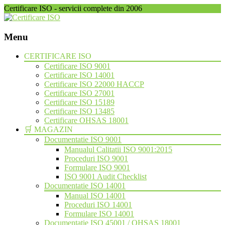
Certificare ISO - servicii complete din 2006
Menu
Skip
CERTIFICARE ISO
to
Certificare ISO 9001
content
Certificare ISO 14001
Certificare ISO 22000 HACCP
Certificare ISO 27001
Certificare ISO 15189
Certificare ISO 13485
Certificare OHSAS 18001
🛒 MAGAZIN
Documentatie ISO 9001
Manualul Calitatii ISO 9001:2015
Proceduri ISO 9001
Formulare ISO 9001
ISO 9001 Audit Checklist
Documentatie ISO 14001
Manual ISO 14001
Proceduri ISO 14001
Formulare ISO 14001
Documentatie ISO 45001 / OHSAS 18001