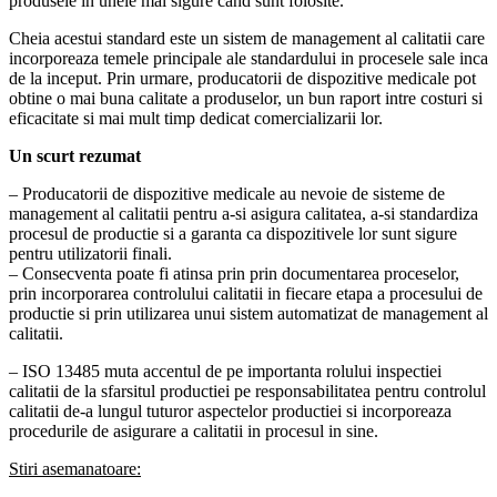
produsele in unele mai sigure cand sunt folosite.
Cheia acestui standard este un sistem de management al calitatii care
incorporeaza temele principale ale standardului in procesele sale inca
de la inceput. Prin urmare, producatorii de dispozitive medicale pot
obtine o mai buna calitate a produselor, un bun raport intre costuri si
eficacitate si mai mult timp dedicat comercializarii lor.
Un scurt rezumat
– Producatorii de dispozitive medicale au nevoie de sisteme de
management al calitatii pentru a-si asigura calitatea, a-si standardiza
procesul de productie si a garanta ca dispozitivele lor sunt sigure
pentru utilizatorii finali.
– Consecventa poate fi atinsa prin prin documentarea proceselor,
prin incorporarea controlului calitatii in fiecare etapa a procesului de
productie si prin utilizarea unui sistem automatizat de management al
calitatii.
– ISO 13485 muta accentul de pe importanta rolului inspectiei
calitatii de la sfarsitul productiei pe responsabilitatea pentru controlul
calitatii de-a lungul tuturor aspectelor productiei si incorporeaza
procedurile de asigurare a calitatii in procesul in sine.
Stiri asemanatoare: