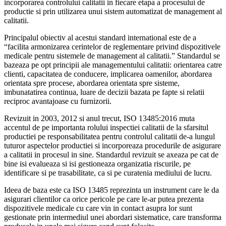
incorporarea controlului calitatii in fiecare etapa a procesului de
productie si prin utilizarea unui sistem automatizat de management al
calitatii.
Principalul obiectiv al acestui standard international este de a
“facilita armonizarea cerintelor de reglementare privind dispozitivele
medicale pentru sistemele de management al calitatii.” Standardul se
bazeaza pe opt principii ale managementului calitatii: orientarea catre
clienti, capacitatea de conducere, implicarea oamenilor, abordarea
orientata spre procese, abordarea orientata spre sisteme,
imbunatatirea continua, luare de decizii bazata pe fapte si relatii
reciproc avantajoase cu furnizorii.
Revizuit in 2003, 2012 si anul trecut, ISO 13485:2016 muta
accentul de pe importanta rolului inspectiei calitatii de la sfarsitul
productiei pe responsabilitatea pentru controlul calitatii de-a lungul
tuturor aspectelor productiei si incorporeaza procedurile de asigurare
a calitatii in procesul in sine. Standardul revizuit se axeaza pe cat de
bine isi evalueaza si isi gestioneaza organizatia riscurile, pe
identificare si pe trasabilitate, ca si pe curatenia mediului de lucru.
Ideea de baza este ca ISO 13485 reprezinta un instrument care le da
asigurari clientilor ca orice pericole pe care le-ar putea prezenta
dispozitivele medicale cu care vin in contact asupra lor sunt
gestionate prin intermediul unei abordari sistematice, care transforma