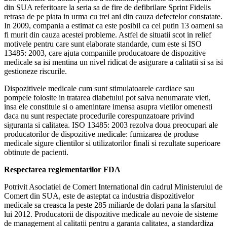
din SUA referitoare la seria sa de fire de defibrilare Sprint Fidelis
retrasa de pe piata in urma cu trei ani din cauza defectelor constatate.
In 2009, compania a estimat ca este posibil ca cel putin 13 oameni sa
fi murit din cauza acestei probleme. Astfel de situatii scot in relief
motivele pentru care sunt elaborate standarde, cum este si ISO
13485: 2003, care ajuta companiile producatoare de dispozitive
medicale sa isi mentina un nivel ridicat de asigurare a calitatii si sa isi
gestioneze riscurile.
Dispozitivele medicale cum sunt stimulatoarele cardiace sau
pompele folosite in tratarea diabetului pot salva nenumarate vieti,
insa ele constituie si o amenintare imensa asupra vietilor omenesti
daca nu sunt respectate procedurile corespunzatoare privind
siguranta si calitatea. ISO 13485: 2003 rezolva doua preocupari ale
producatorilor de dispozitive medicale: furnizarea de produse
medicale sigure clientilor si utilizatorilor finali si rezultate superioare
obtinute de pacienti.
Respectarea reglementarilor FDA
Potrivit Asociatiei de Comert International din cadrul Ministerului de
Comert din SUA, este de asteptat ca industria dispozitivelor
medicale sa creasca la peste 285 miliarde de dolari pana la sfarsitul
lui 2012. Producatorii de dispozitive medicale au nevoie de sisteme
de management al calitatii pentru a garanta calitatea, a standardiza