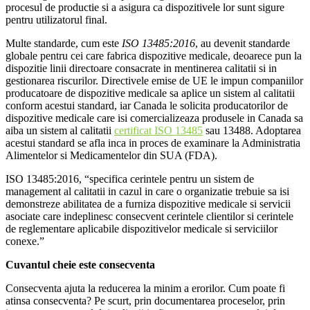
procesul de productie si a asigura ca dispozitivele lor sunt sigure
pentru utilizatorul final.
Multe standarde, cum este
ISO 13485:2016
, au devenit standarde
globale pentru cei care fabrica dispozitive medicale, deoarece pun la
dispozitie linii directoare consacrate in mentinerea calitatii si in
gestionarea riscurilor. Directivele emise de UE le impun companiilor
producatoare de dispozitive medicale sa aplice un sistem al calitatii
conform acestui standard, iar Canada le solicita producatorilor de
dispozitive medicale care isi comercializeaza produsele in Canada sa
aiba un sistem al calitatii
certificat ISO 13485
sau 13488. Adoptarea
acestui standard se afla inca in proces de examinare la Administratia
Alimentelor si Medicamentelor din SUA (FDA).
ISO 13485:2016, “specifica cerintele pentru un sistem de
management al calitatii in cazul in care o organizatie trebuie sa isi
demonstreze abilitatea de a furniza dispozitive medicale si servicii
asociate care indeplinesc consecvent cerintele clientilor si cerintele
de reglementare aplicabile dispozitivelor medicale si serviciilor
conexe.”
Cuvantul cheie este consecventa
Consecventa ajuta la reducerea la minim a erorilor. Cum poate fi
atinsa consecventa? Pe scurt, prin documentarea proceselor, prin