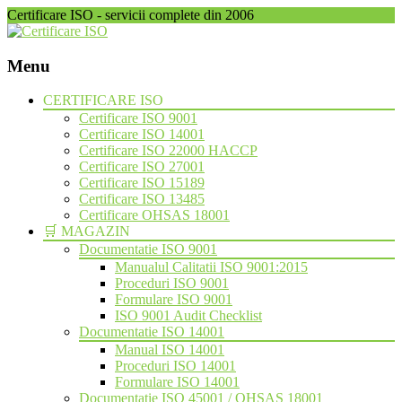
Certificare ISO - servicii complete din 2006
Menu
Skip
CERTIFICARE ISO
to
Certificare ISO 9001
content
Certificare ISO 14001
Certificare ISO 22000 HACCP
Certificare ISO 27001
Certificare ISO 15189
Certificare ISO 13485
Certificare OHSAS 18001
🛒 MAGAZIN
Documentatie ISO 9001
Manualul Calitatii ISO 9001:2015
Proceduri ISO 9001
Formulare ISO 9001
ISO 9001 Audit Checklist
Documentatie ISO 14001
Manual ISO 14001
Proceduri ISO 14001
Formulare ISO 14001
Documentatie ISO 45001 / OHSAS 18001