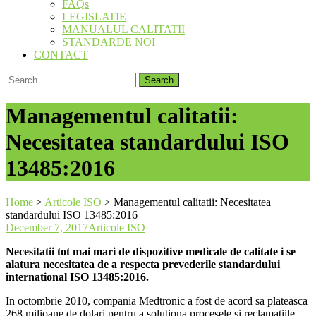
FAQs
LEGISLATIE
MANUALUL CALITATII
STANDARDE NOI
CONTACT
Search
for:
Managementul calitatii:
Necesitatea standardului ISO
13485:2016
Home
>
Articole ISO
>
Managementul calitatii: Necesitatea
standardului ISO 13485:2016
December 7, 2017
Articole ISO
Necesitatii tot mai mari de dispozitive medicale de calitate i se
alatura necesitatea de a respecta prevederile standardului
international ISO 13485:2016.
In octombrie 2010, compania Medtronic a fost de acord sa plateasca
268 milioane de dolari pentru a solutiona procesele si reclamatiile