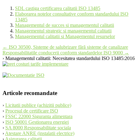
SDL castiga certificarea calitatii ISO 13485
Elaborarea notelor consultative conform standardului ISO
13485
Managementul de succes si managementul calitatii
Managementul strategic si managementul calitatii
Managementul calitatii si Managementul resurselor
Post
←
ISO 30500, Sisteme de salubrizare fără sisteme de canalizare
Responsabilitatile conducerii conform standardelor ISO 9000
→
navigation
› Managementul calitatii: Necesitatea standardului ISO 13485:2016
Articole recomandate
›
Licitatii publice (achizitii publice)
›
Procesul de certificare ISO
›
FSSC 22000 Siguranta alimentara
›
ISO 50001 Gestionarea energiei
›
SA 8000 Responsabilitate sociala
›
Atestare ANRE (instalatii electrice)
›
Asigurarea calitatii