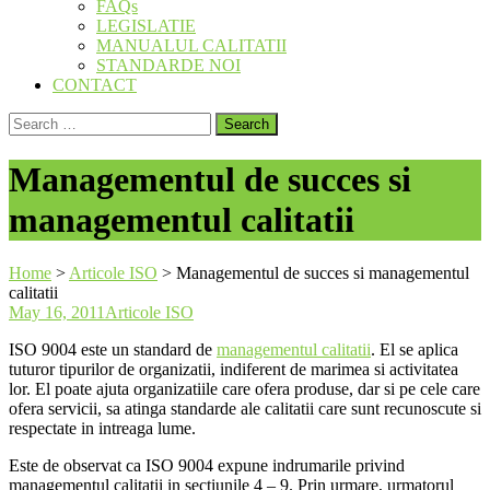
FAQs
LEGISLATIE
MANUALUL CALITATII
STANDARDE NOI
CONTACT
Search
for:
Managementul de succes si
managementul calitatii
Home
>
Articole ISO
>
Managementul de succes si managementul
calitatii
May 16, 2011
Articole ISO
ISO 9004 este un standard de
managementul calitatii
. El se aplica
tuturor tipurilor de organizatii, indiferent de marimea si activitatea
lor. El poate ajuta organizatiile care ofera produse, dar si pe cele care
ofera servicii, sa atinga standarde ale calitatii care sunt recunoscute si
respectate in intreaga lume.
Este de observat ca ISO 9004 expune indrumarile privind
managementul calitatii in sectiunile 4 – 9. Prin urmare, urmatorul