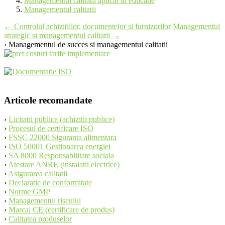
Managementul calitatii aplicat in educatie
Managementul calitatii
Post
←
Controlul achizitiilor, documentelor si furnizorilor
Managementul
strategic si managementul calitatii
→
navigation
› Managementul de succes si managementul calitatii
Articole recomandate
›
Licitatii publice (achizitii publice)
›
Procesul de certificare ISO
›
FSSC 22000 Siguranta alimentara
›
ISO 50001 Gestionarea energiei
›
SA 8000 Responsabilitate sociala
›
Atestare ANRE (instalatii electrice)
›
Asigurarea calitatii
›
Declaratie de conformitate
›
Norme GMP
›
Managementul riscului
›
Marcaj CE (certificare de produs)
›
Calitatea produselor