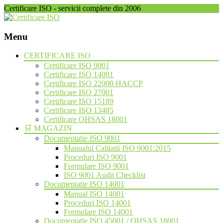
Certificare ISO - servicii complete din 2006
Menu
Skip
CERTIFICARE ISO
to
Certificare ISO 9001
content
Certificare ISO 14001
Certificare ISO 22000 HACCP
Certificare ISO 27001
Certificare ISO 15189
Certificare ISO 13485
Certificare OHSAS 18001
🛒 MAGAZIN
Documentatie ISO 9001
Manualul Calitatii ISO 9001:2015
Proceduri ISO 9001
Formulare ISO 9001
ISO 9001 Audit Checklist
Documentatie ISO 14001
Manual ISO 14001
Proceduri ISO 14001
Formulare ISO 14001
Documentatie ISO 45001 / OHSAS 18001