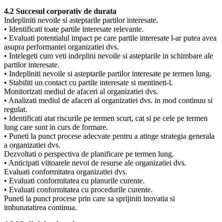
4.2 Succesul corporativ de durata
Indepliniti nevoile si asteptarile partilor interesate.
• Identificati toate partile interesate relevante.
• Evaluati potentialul impact pe care partile interesate l-ar putea avea
asupra performantei organizatiei dvs.
• Intelegeti cum veti indeplini nevoile si asteptarile in schimbare ale
partilor interesate.
• Indepliniti nevoile si asteptarile partilor interesate pe termen lung.
• Stabiliti un contact cu partile interesate si mentineti-l.
Monitorizati mediul de afaceri al organizatiei dvs.
• Analizati mediul de afaceri al organizatiei dvs. in mod continuu si
regulat.
• Identificati atat riscurile pe termen scurt, cat si pe cele pe termen
lung care sunt in curs de formare.
• Puneti la punct procese adecvate pentru a atinge strategia generala
a organizatiei dvs.
Dezvoltati o perspectiva de planificare pe termen lung.
• Anticipati viitoarele nevoi de resurse ale organizatiei dvs.
Evaluati conformitatea organizatiei dvs.
• Evaluati conformitatea cu planurile curente.
• Evaluati conformitatea cu procedurile curente.
Puneti la punct procese prin care sa sprijiniti inovatia si
imbunatatirea continua.