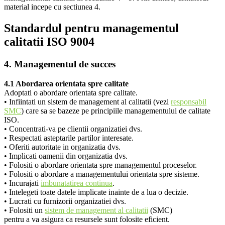
material incepe cu sectiunea 4.
Standardul pentru managementul
calitatii ISO 9004
4. Managementul de succes
4.1 Abordarea orientata spre calitate
Adoptati o abordare orientata spre calitate.
• Infiintati un sistem de management al calitatii (vezi
responsabil
SMC
) care sa se bazeze pe principiile managementului de calitate
ISO.
• Concentrati-va pe clientii organizatiei dvs.
• Respectati asteptarile partilor interesate.
• Oferiti autoritate in organizatia dvs.
• Implicati oamenii din organizatia dvs.
• Folositi o abordare orientata spre managementul proceselor.
• Folositi o abordare a managementului orientata spre sisteme.
• Incurajati
imbunatatirea continua
.
• Intelegeti toate datele implicate inainte de a lua o decizie.
• Lucrati cu furnizorii organizatiei dvs.
• Folositi un
sistem de management al calitatii
(SMC)
pentru a va asigura ca resursele sunt folosite eficient.