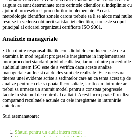
asigura ca sunt determinate toate cerintele clientilor si indeplinite cu
ajutorul proceselor si procedurilor implementate. Aceasta
metodologie identifica zonele carora trebuie sa li se aloce mai multe
resurse in vederea obtinerii satisfactiei clientilor, care este scopul
principal al oricarei organizatii certificate ISO 9001.
Analizele manageriale
• Una dintre responsabilitatile consiliului de conducere este de a
examina in mod regulat progresele inregistrate in implementarea
unor proceduri standard privind calitatea, iar una dintre procedurile
auditului intern ISO este de a verifica daca aceste analize
manageriale au loc si cat de des sunt ele realizate. Este necesara
tinerea unei evidente scrise a sedintelor care au ca tema acest tip de
analize pentru ca ele sa poata fi consultate, iar fiecare intrunire ar
trebui sa urmeze un anumit model pentru a constata progresele
facute in sistemul de control al calitatii. Acest lucru poate fi realizat
comparand rezultatele actuale cu cele inregistrate in intrunirile
anterioare.
Stiri asemanatoare:
Sfaturi pentru un audit intern reusit