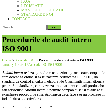
FAQs
LEGISLATIE
MANUALUL CALITATII
STANDARDE NOI
CONTACT
Search
for:
Procedurile de audit intern
ISO 9001
Home
>
Articole ISO
>
Procedurile de audit intern ISO 9001
January 19, 2017
Articole ISO
ISO 9001
Auditul intern
realizat periodic este o cerinta pentru toate companiile
care doresc sa obtina si sa isi pastreze certificarea ISO 9001, un
standard de control al calitatii elaborat de Organizatia Internationala
pentru Standardizare, care vizeaza imbunatatirea calitatii produselor
sau serviciilor. Auditul intern ii permite companiei sa isi evalueze si
examineze procedurile si sa stabileasca daca face sau nu progrese in
indeplinirea obiectivelor sale.