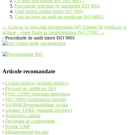
Ce spun procedurile dvs. ISO 9001 ?
Procedurile solicitate de standardul ISO 9001
Ghid pentru auditul intern ISO 9001
Cum decurge un audit de certificare ISO 9001?
Post
←
Cum sa va intocmiti documentatia ISO
Etapele de verificare si
actiune – etape finale in implementarea ISO 27001
→
navigation
› Procedurile de audit intern ISO 9001
Articole recomandate
›
Licitatii publice (achizitii publice)
›
Procesul de certificare ISO
›
FSSC 22000 Siguranta alimentara
›
ISO 50001 Gestionarea energiei
›
SA 8000 Responsabilitate sociala
›
Atestare ANRE (instalatii electrice)
›
Asigurarea calitatii
›
Declaratie de conformitate
›
Norme GMP
›
Managementul riscului