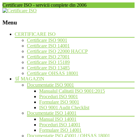
Certificare ISO - servicii complete din 2006
Menu
Skip
CERTIFICARE ISO
to
Certificare ISO 9001
content
Certificare ISO 14001
Certificare ISO 22000 HACCP
Certificare ISO 27001
Certificare ISO 15189
Certificare ISO 13485
Certificare OHSAS 18001
🛒 MAGAZIN
Documentatie ISO 9001
Manualul Calitatii ISO 9001:2015
Proceduri ISO 9001
Formulare ISO 9001
ISO 9001 Audit Checklist
Documentatie ISO 14001
Manual ISO 14001
Proceduri ISO 14001
Formulare ISO 14001
Documentatie ISO 45001 / OHSAS 18001