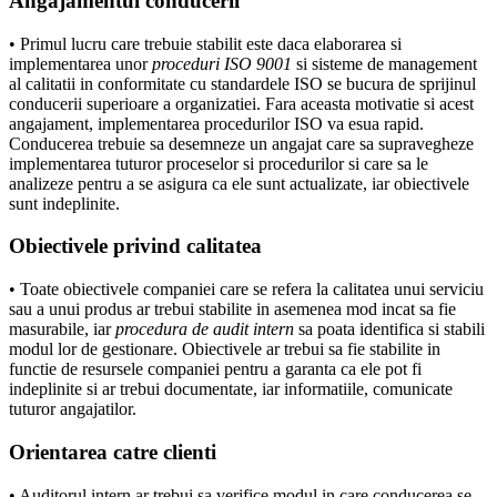
Angajamentul conducerii
• Primul lucru care trebuie stabilit este daca elaborarea si
implementarea unor
proceduri ISO 9001
si sisteme de management
al calitatii in conformitate cu standardele ISO se bucura de sprijinul
conducerii superioare a organizatiei. Fara aceasta motivatie si acest
angajament, implementarea procedurilor ISO va esua rapid.
Conducerea trebuie sa desemneze un angajat care sa supravegheze
implementarea tuturor proceselor si procedurilor si care sa le
analizeze pentru a se asigura ca ele sunt actualizate, iar obiectivele
sunt indeplinite.
Obiectivele privind calitatea
• Toate obiectivele companiei care se refera la calitatea unui serviciu
sau a unui produs ar trebui stabilite in asemenea mod incat sa fie
masurabile, iar
procedura de audit intern
sa poata identifica si stabili
modul lor de gestionare. Obiectivele ar trebui sa fie stabilite in
functie de resursele companiei pentru a garanta ca ele pot fi
indeplinite si ar trebui documentate, iar informatiile, comunicate
tuturor angajatilor.
Orientarea catre clienti
• Auditorul intern ar trebui sa verifice modul in care conducerea se