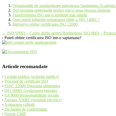
Organizatiile de standardizare patroneaza Saptamana Academic
ISO prezinta simbolurile grafice intr-o noua brosura ilustrata
Transformarea ISO intr-o institutie mai simpla
Cum puteti influenta urmatoarea editie a ISO 14001 ?
Interserve obtine certificarea ISO 22000
Post
←
ISO 50001 – Castig dublu pentru Bridgestone
ISO 9001 – Proiecta
› Puteti obtine certificarea ISO intr-o saptamana?
navigation
Articole recomandate
›
Licitatii publice (achizitii publice)
›
Procesul de certificare ISO
›
FSSC 22000 Siguranta alimentara
›
ISO 50001 Gestionarea energiei
›
SA 8000 Responsabilitate sociala
›
Atestare ANRE (instalatii electrice)
›
Asigurarea calitatii
›
Declaratie de conformitate
›
Norme GMP