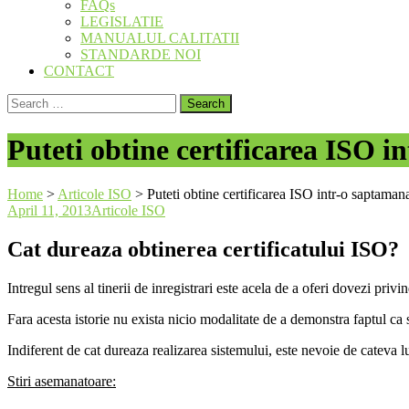
FAQs
LEGISLATIE
MANUALUL CALITATII
STANDARDE NOI
CONTACT
Search
for:
Puteti obtine certificarea ISO 
Home
>
Articole ISO
>
Puteti obtine certificarea ISO intr-o saptaman
April 11, 2013
Articole ISO
Cat dureaza obtinerea certificatului ISO?
Intregul sens al tinerii de inregistrari este acela de a oferi dovezi pri
Fara acesta istorie nu exista nicio modalitate de a demonstra faptul c
Indiferent de cat dureaza realizarea sistemului, este nevoie de cateva lu
Stiri asemanatoare: