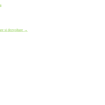
a
re si dezvoltare
→