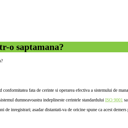
intr-o saptamana?
a?
vind conformitatea fata de cerinte si operarea efectiva a sistemului de man
a sistemul dumneavoastra indeplineste cerintele standardului
ISO 9001
sau
ni de inregistrari; asadar distantati-va de oricine spune ca acest demers 