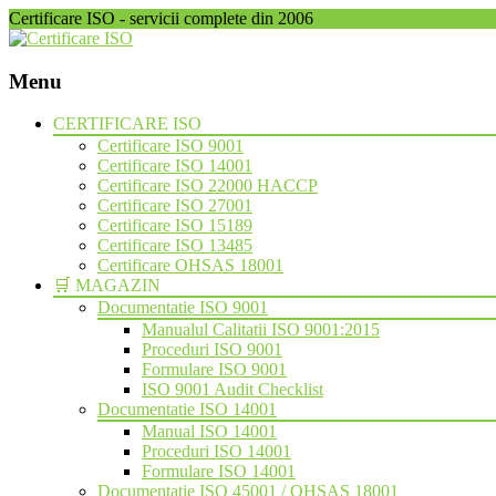
Certificare ISO - servicii complete din 2006
Menu
Skip
CERTIFICARE ISO
to
Certificare ISO 9001
content
Certificare ISO 14001
Certificare ISO 22000 HACCP
Certificare ISO 27001
Certificare ISO 15189
Certificare ISO 13485
Certificare OHSAS 18001
🛒 MAGAZIN
Documentatie ISO 9001
Manualul Calitatii ISO 9001:2015
Proceduri ISO 9001
Formulare ISO 9001
ISO 9001 Audit Checklist
Documentatie ISO 14001
Manual ISO 14001
Proceduri ISO 14001
Formulare ISO 14001
Documentatie ISO 45001 / OHSAS 18001