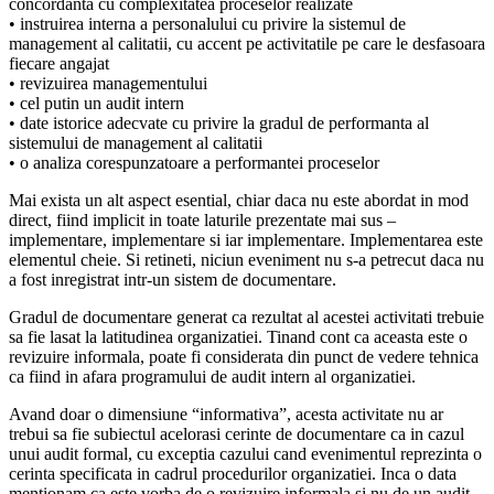
concordanta cu complexitatea proceselor realizate
• instruirea interna a personalului cu privire la sistemul de
management al calitatii, cu accent pe activitatile pe care le desfasoara
fiecare angajat
• revizuirea managementului
• cel putin un audit intern
• date istorice adecvate cu privire la gradul de performanta al
sistemului de management al calitatii
• o analiza corespunzatoare a performantei proceselor
Mai exista un alt aspect esential, chiar daca nu este abordat in mod
direct, fiind implicit in toate laturile prezentate mai sus –
implementare, implementare si iar implementare. Implementarea este
elementul cheie. Si retineti, niciun eveniment nu s-a petrecut daca nu
a fost inregistrat intr-un sistem de documentare.
Gradul de documentare generat ca rezultat al acestei activitati trebuie
sa fie lasat la latitudinea organizatiei. Tinand cont ca aceasta este o
revizuire informala, poate fi considerata din punct de vedere tehnica
ca fiind in afara programului de audit intern al organizatiei.
Avand doar o dimensiune “informativa”, acesta activitate nu ar
trebui sa fie subiectul acelorasi cerinte de documentare ca in cazul
unui audit formal, cu exceptia cazului cand evenimentul reprezinta o
cerinta specificata in cadrul procedurilor organizatiei. Inca o data
mentionam ca este vorba de o revizuire informala si nu de un audit