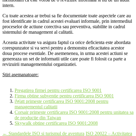
intern.
Cu toate acestea ar trebui sa fie documentate toate aspectele care au
fost identificate in cadrul acestei evaluari informale, prin intermediul
proceselor de actiune corectiva sau preventiva, stabilite in cadrul
sistemului de management al calitatii.
Aceasta activitate va asigura faptul ca orice deficienta este abordata
corespunzator si va servi pentru a demonstra eficacitatea acestor
doua procese esentiale. De asemenenea, in urma acestei actiuni se
genereaza un set de informatii utile care poate fi folosit ca parte a
revizuirii managementului organizatiei.
Stiri asemanatoare:
Pregatirea firmei pentru certificarea ISO 9001
Firma obtine subventie pentru certificarea ISO 9001
iWatt primeste certificarea ISO 9001:2008 pentru
managementul calitatii
Corsair primeste certificarea ISO 9001:2008 pentru unitatea sa
de productie din Taiwan
Skywalk obtine certificarea ISO 9001:2008
Post
←
Standardele ISO si turismul de aventura
ISO 20022 – Activitatea