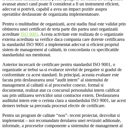
avansat atunci cand poate fi considerat a fi un instrument eficient,
adecvat si potrivit, capabil a avea un impact pozitiv asupra
operatiilor desfasurate de organizatia implementatoare.
Pentru o multitudine de organizatii, acest stadiu final este validat prin
obtinerea unei certificari de terta parte din partea unei organizatii
acreditate
ISO 9001
. Acesta activitate este realizata de o organizatie
externa acreditata sa verifice daca compania care doreste certificarea
la standardul ISO 9001 a implementat adecvat si eficient propriul
sistem de management al calitatii, in concordanta cu specificatiile
standardului sus mentionat.
Anterior incercarii de certificare pentru standardul ISO 9001, o
organizatie ar trebui sa-si evalueze nivelul de pregatire si gradul de
conformitate cu acest standard. In principal, aceasta evaluare este
facuta prin desfasurarea unui “audit intern” al sistemului de
management al calitatii si al proceselor conexe, formal si
documentat, realizat atat cu concursul personalului intern calificat
sau prin utilizarea serviciilor unui contractor extern. Desfasurarea
auditului intern este o cerinta clara a standardului ISO 9001, iar acest
demers trebuie sa preceada procesul efectiv de certificare.
Pentru un program de calitate “nou”- recent proiectat, dezvoltat si
implementat – noi recomandam derularea unei revizuiri aditionale,
informale, a proceselor componente a sistemului de management al