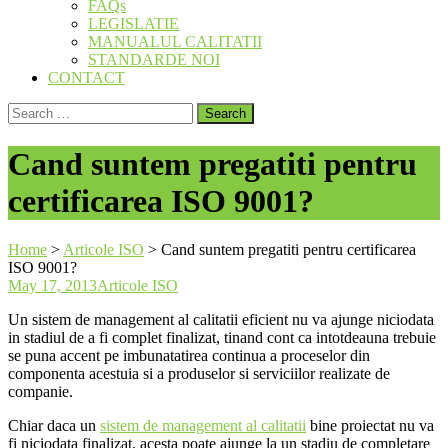
FAQs
LEGISLATIE
MANUALUL CALITATII
STANDARDE NOI
CONTACT
Search
for:
Cand suntem pregatiti pentru
certificarea ISO 9001?
Home
>
Articole ISO
>
Cand suntem pregatiti pentru certificarea
ISO 9001?
May 17, 2013
Articole ISO
Un sistem de management al calitatii eficient nu va ajunge niciodata
in stadiul de a fi complet finalizat, tinand cont ca intotdeauna trebuie
se puna accent pe imbunatatirea continua a proceselor din
componenta acestuia si a produselor si serviciilor realizate de
companie.
Chiar daca un
sistem de management al calitatii
bine proiectat nu va
fi niciodata finalizat, acesta poate ajunge la un stadiu de completare