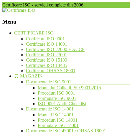
Certificare ISO - servicii complete din 2006
Menu
Skip
CERTIFICARE ISO
to
Certificare ISO 9001
content
Certificare ISO 14001
Certificare ISO 22000 HACCP
Certificare ISO 27001
Certificare ISO 15189
Certificare ISO 13485
Certificare OHSAS 18001
🛒 MAGAZIN
Documentatie ISO 9001
Manualul Calitatii ISO 9001:2015
Proceduri ISO 9001
Formulare ISO 9001
ISO 9001 Audit Checklist
Documentatie ISO 14001
Manual ISO 14001
Proceduri ISO 14001
Formulare ISO 14001
Documentatie ISO 45001 / OHSAS 18001