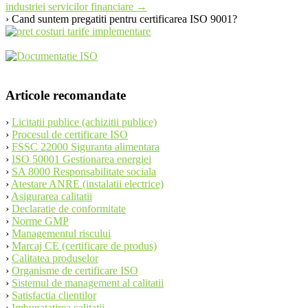
industriei servicilor financiare
→
navigation
› Cand suntem pregatiti pentru certificarea ISO 9001?
Articole recomandate
›
Licitatii publice (achizitii publice)
›
Procesul de certificare ISO
›
FSSC 22000 Siguranta alimentara
›
ISO 50001 Gestionarea energiei
›
SA 8000 Responsabilitate sociala
›
Atestare ANRE (instalatii electrice)
›
Asigurarea calitatii
›
Declaratie de conformitate
›
Norme GMP
›
Managementul riscului
›
Marcaj CE (certificare de produs)
›
Calitatea produselor
›
Organisme de certificare ISO
›
Sistemul de management al calitatii
›
Satisfactia clientilor
›
Imbunatatirea calitatii