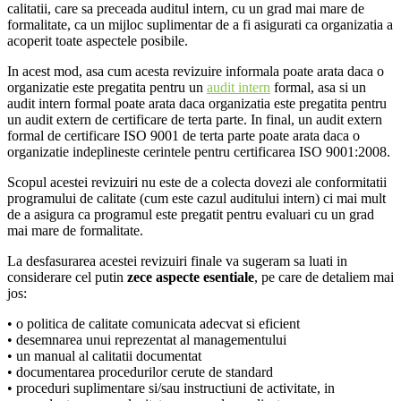
calitatii, care sa preceada auditul intern, cu un grad mai mare de
formalitate, ca un mijloc suplimentar de a fi asigurati ca organizatia a
acoperit toate aspectele posibile.
In acest mod, asa cum acesta revizuire informala poate arata daca o
organizatie este pregatita pentru un
audit intern
formal, asa si un
audit intern formal poate arata daca organizatia este pregatita pentru
un audit extern de certificare de terta parte. In final, un audit extern
formal de certificare ISO 9001 de terta parte poate arata daca o
organizatie indeplineste cerintele pentru certificarea ISO 9001:2008.
Scopul acestei revizuiri nu este de a colecta dovezi ale conformitatii
programului de calitate (cum este cazul auditului intern) ci mai mult
de a asigura ca programul este pregatit pentru evaluari cu un grad
mai mare de formalitate.
La desfasurarea acestei revizuiri finale va sugeram sa luati in
considerare cel putin
zece aspecte esentiale
, pe care de detaliem mai
jos:
• o politica de calitate comunicata adecvat si eficient
• desemnarea unui reprezentat al managementului
• un manual al calitatii documentat
• documentarea procedurilor cerute de standard
• proceduri suplimentare si/sau instructiuni de activitate, in