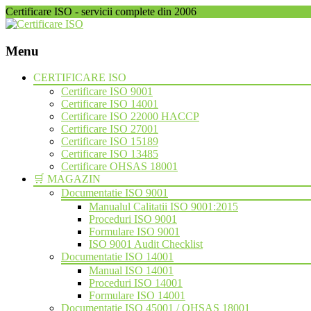
Certificare ISO - servicii complete din 2006
Menu
Skip
CERTIFICARE ISO
to
Certificare ISO 9001
content
Certificare ISO 14001
Certificare ISO 22000 HACCP
Certificare ISO 27001
Certificare ISO 15189
Certificare ISO 13485
Certificare OHSAS 18001
🛒 MAGAZIN
Documentatie ISO 9001
Manualul Calitatii ISO 9001:2015
Proceduri ISO 9001
Formulare ISO 9001
ISO 9001 Audit Checklist
Documentatie ISO 14001
Manual ISO 14001
Proceduri ISO 14001
Formulare ISO 14001
Documentatie ISO 45001 / OHSAS 18001