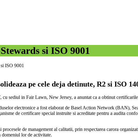
-Stewards si ISO 9001
 si ISO 9001
olideaza pe cele deja detinute, R2 si ISO 14
, cu sediul in Fair Lawn, New Jersey, a anuntat ca a obtinut certificari
duselor electronice a fost elaborat de Basel Action Network (BAN), Seattl
ganisme de certificare special instruite si acreditate pentru a audita conf
 procesele de management al calitatii, prin respectarea carora organizati
n domeniul lor de activitate.