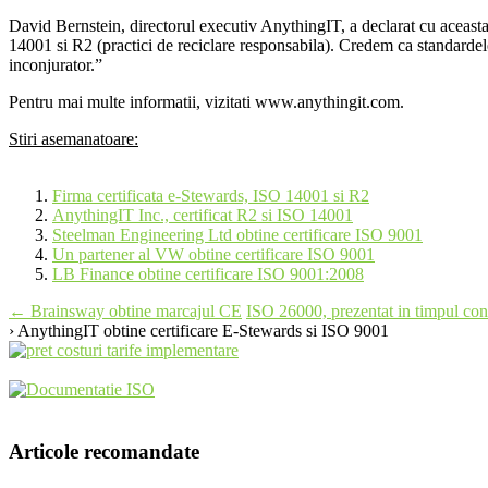
David Bernstein, directorul executiv AnythingIT, a declarat cu aceasta
14001 si R2 (practici de reciclare responsabila). Credem ca standardele
inconjurator.”
Pentru mai multe informatii, vizitati www.anythingit.com.
Stiri asemanatoare:
Firma certificata e-Stewards, ISO 14001 si R2
AnythingIT Inc., certificat R2 si ISO 14001
Steelman Engineering Ltd obtine certificare ISO 9001
Un partener al VW obtine certificare ISO 9001
LB Finance obtine certificare ISO 9001:2008
Post
←
Brainsway obtine marcajul CE
ISO 26000, prezentat in timpul co
› AnythingIT obtine certificare E-Stewards si ISO 9001
navigation
Articole recomandate