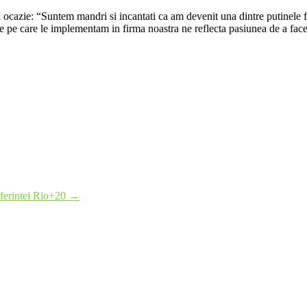
 ocazie: “Suntem mandri si incantati ca am devenit una dintre putinele f
 pe care le implementam in firma noastra ne reflecta pasiunea de a face lu
nferintei Rio+20
→