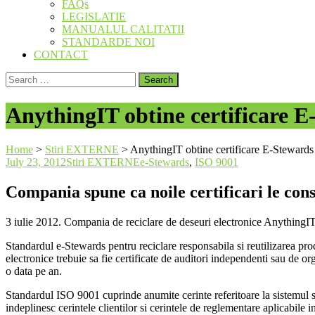
FAQs
LEGISLATIE
MANUALUL CALITATII
STANDARDE NOI
CONTACT
Search
for:
AnythingIT obtine certificare E
Home
>
Stiri EXTERNE
>
AnythingIT obtine certificare E-Stewards
July 23, 2012
Stiri EXTERNE
e-Stewards
,
ISO 9001
Compania spune ca noile certificari le cons
3 iulie 2012. Compania de reciclare de deseuri electronice AnythingIT
Standardul e-Stewards pentru reciclare responsabila si reutilizarea pro
electronice trebuie sa fie certificate de auditori independenti sau de or
o data pe an.
Standardul ISO 9001 cuprinde anumite cerinte referitoare la sistemul si
indeplinesc cerintele clientilor si cerintele de reglementare aplicabile i