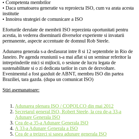
• Competenta membrilor
• Daca urmatoarea generatie va reproiecta ISO, cum va arata acesta
institutie
• Innoirea strategiei de comunicare a ISO
Eforturile derulate de membrii ISO reprezinta oportunitati pentru
acestia, in vederea diseminarii diverselor experiente si invatarii
permanente, aspecte accentuate de domnul Rob Steele.
Adunarea generala s-a desfasurat intre 8 si 12 septembrie in Rio de
Janeiro. Pe agenda reuniunii s-a mai aflat si un seminar referitor la
intreprinderile mici si mijlocii, o sesiune de lucru legata de
sustenabilitate si o zi dedicata tarilor in curs de dezvoltare.
Evenimentul a fost gazduit de ABNT, membru ISO din partea
Braziliei, tara gazda. (dupa un comunicat ISO)
Stiri asemanatoare:
Adunarea plenara ISO / COPOLCO din mai 2012
Secretarul general ISO, Robert Steele, la cea de-a 33-a
Adunare Generala ISO
Cea de-a 35-a Adunare Generala ISO
A 33-a Adunare Generala a ISO
Cea de a treizeci si sasea adunare generala ISO