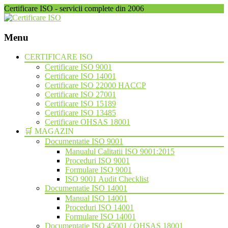
Certificare ISO - servicii complete din 2006
Menu
Skip
CERTIFICARE ISO
to
Certificare ISO 9001
content
Certificare ISO 14001
Certificare ISO 22000 HACCP
Certificare ISO 27001
Certificare ISO 15189
Certificare ISO 13485
Certificare OHSAS 18001
🛒 MAGAZIN
Documentatie ISO 9001
Manualul Calitatii ISO 9001:2015
Proceduri ISO 9001
Formulare ISO 9001
ISO 9001 Audit Checklist
Documentatie ISO 14001
Manual ISO 14001
Proceduri ISO 14001
Formulare ISO 14001
Documentatie ISO 45001 / OHSAS 18001