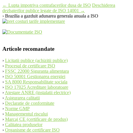
Post
←
Lupta impotriva contrafacerilor dusa de ISO
Deschiderea
dezbaterilor publice legate de ISO 14001
→
navigation
› Brazilia a gazduit adunarea generala anuala a ISO
Articole recomandate
›
Licitatii publice (achizitii publice)
›
Procesul de certificare ISO
›
FSSC 22000 Siguranta alimentara
›
ISO 50001 Gestionarea energiei
›
SA 8000 Responsabilitate sociala
›
ISO 17025 Acreditare laboratoare
›
Atestare ANRE (instalatii electrice)
›
Asigurarea calitatii
›
Declaratie de conformitate
›
Norme GMP
›
Managementul riscului
›
Marcaj CE (certificare de produs)
›
Calitatea produselor
›
Organisme de certificare ISO