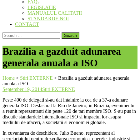
FAQs
LEGISLATIE
MANUALUL CALITATII
STANDARDE NOI
CONTACT
Search
for:
Brazilia a gazduit adunarea
generala anuala a ISO
Home
>
Stiri EXTERNE
>
Brazilia a gazduit adunarea generala
anuala a ISO
September 19, 2014
Stiri EXTERNE
Peste 400 de delegati si-au dat intalnire la cea de a 37-a adunare
generala ISO. Desfasurat la Rio de Janeiro, in Brazilia, evenimentul
a reunit reprezentanti din peste 120 de tari membre ISO. S-au pus in
discutie standardele internationale ISO si impactul lor asupra
mediului de afaceri, a societatii si economiei globale.
In cuvantarea de deschidere, Julio Bueno, reprezentant al
secretariatului pentru dezvoltarea economica, energie, industrie si