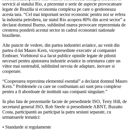
servicii al statului Rio, a prezentat o serie de aspecte provocatoare
legate de Brazilia si economia complexa pe care o gestioneaza
acesta tara. “Cel mai important sector economic pentru noi se refera
la industria petroliera, iar statul Rio acopera 80% din acest sector” a
declarat domnul Bueno, subliniind marea provocare reprezentata de
cresterea ponderii acestui sector in cadrul economiei nationale
braziliene.
Alte puncte de vedere, din partea industriei aviatice, au venit din
partea d-lui Mauro Kern, vicepresedinte executiv al companiei
Embraer. Vorbitorul si-a facut publice opiniile legate de pilonii
necesari pentru ajutorarea industrie aviatice in orientarea catre un
viitor mai sustenabil, subliniind nevoia de adaptare, inovare si
cooperare.
“Cooperarea reprezinta elementul esential” a declarat domnul Mauro
Kern.” Problemele cu care ne confruntam azi sunt prea complexe
pentru a fi abordoate de institutii sau companii singulare.”
In plus fata de prezentarile facute de presedintele ISO, Terry Hill, de
secretarul general ISO, Rob Steele si presedintele ABNT, Buzatto
Costa, participantii au participat la patru sesiuni separate, cu
urmatoarele tematici:
• Standarde si regulamente