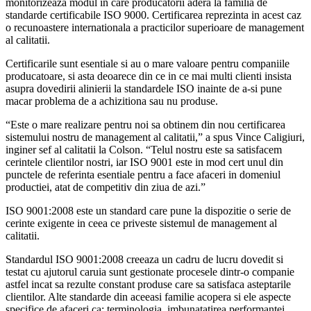
monitorizeaza modul in care producatorii adera la familia de
standarde certificabile ISO 9000. Certificarea reprezinta in acest caz
o recunoastere internationala a practicilor superioare de management
al calitatii.
Certificarile sunt esentiale si au o mare valoare pentru companiile
producatoare, si asta deoarece din ce in ce mai multi clienti insista
asupra dovedirii alinierii la standardele ISO inainte de a-si pune
macar problema de a achizitiona sau nu produse.
“Este o mare realizare pentru noi sa obtinem din nou certificarea
sistemului nostru de management al calitatii,” a spus Vince Caligiuri,
inginer sef al calitatii la Colson. “Telul nostru este sa satisfacem
cerintele clientilor nostri, iar ISO 9001 este in mod cert unul din
punctele de referinta esentiale pentru a face afaceri in domeniul
productiei, atat de competitiv din ziua de azi.”
ISO 9001:2008 este un standard care pune la dispozitie o serie de
cerinte exigente in ceea ce priveste sistemul de management al
calitatii.
Standardul ISO 9001:2008 creeaza un cadru de lucru dovedit si
testat cu ajutorul caruia sunt gestionate procesele dintr-o companie
astfel incat sa rezulte constant produse care sa satisfaca asteptarile
clientilor. Alte standarde din aceeasi familie acopera si ele aspecte
specifice de afaceri ca: terminologia, imbunatatirea performantei,