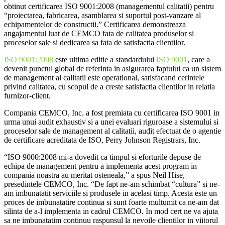
obtinut certificarea ISO 9001:2008 (managementul calitatii) pentru
“proiectarea, fabricarea, asamblarea si suportul post-vanzare al
echipamentelor de constructii.” Certificarea demonstreaza
angajamentul luat de CEMCO fata de calitatea produselor si
proceselor sale si dedicarea sa fata de satisfactia clientilor.
ISO 9001:2008
este ultima editie a standardului
ISO 9001
, care a
devenit punctul global de referinta in asigurarea faptului ca un sistem
de management al calitatii este operational, satisfacand cerintele
privind calitatea, cu scopul de a creste satisfactia clientilor in relatia
furnizor-client.
Compania CEMCO, Inc. a fost premiata cu certificarea ISO 9001 in
urma unui audit exhaustiv si a unei evaluari riguroase a sistemului si
proceselor sale de management al calitatii, audit efectuat de o agentie
de certificare acreditata de ISO, Perry Johnson Registrars, Inc.
“ISO 9000:2008 mi-a dovedit ca timpul si eforturile depuse de
echipa de management pentru a implementa acest program in
compania noastra au meritat osteneala,” a spus Neil Hise,
presedintele CEMCO, Inc. “De fapt ne-am schimbat “cultura” si ne-
am imbunatatit serviciile si produsele in acelasi timp. Acesta este un
proces de imbunatatire continua si sunt foarte multumit ca ne-am dat
silinta de a-l implementa in cadrul CEMCO. In mod cert ne va ajuta
sa ne imbunatatim continuu raspunsul la nevoile clientilor in viitorul