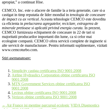
apropiat,” a continuat Hise.
CEMCO, Inc. este o afacere de familie la a treia generatie, care si-a
castigat in timp reputatia de lider mondial in
tenologia de concasare
de impact cu ax vertical
. Aceasta tehnologie CEMCO este dovedita
ca eficienta in
prelucrarea agregatelor, reciclare, extragerea de
minerale pretioase si aplicatii privind energia curata
. In prezent,
CEMCO furnizeaza echipament de concasare in 22 de tari si
majoritatii producarilor importanti din lume, ca si celor mai
ecologiste companii. CEMCO ofera servicii complete de inginerie si
alte servicii de manufacturare. Pentru informatii suplimentare, vizitati
www.cemcoturbo.com.
Stiri asemanatoare:
Simplicity castiga certificarea ISO 9001:2008
Airline Hydraulics Corporation obtine certificarea ISO
9001:2008
MTN Government Services obtine certificarea ISO
9001:2008
Lectrus obtine certificarea ISO 9001:2008
Verizon obtine certificarea ISO 9001:2008
Post
←
Air France isi mentine parcursul ecologic
VIDA Diagnostics