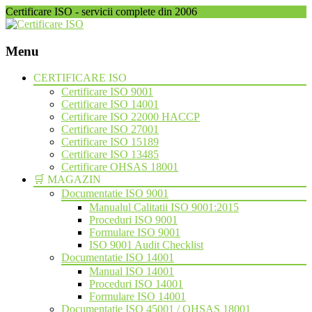
Certificare ISO - servicii complete din 2006
Menu
Skip
CERTIFICARE ISO
to
Certificare ISO 9001
content
Certificare ISO 14001
Certificare ISO 22000 HACCP
Certificare ISO 27001
Certificare ISO 15189
Certificare ISO 13485
Certificare OHSAS 18001
🛒 MAGAZIN
Documentatie ISO 9001
Manualul Calitatii ISO 9001:2015
Proceduri ISO 9001
Formulare ISO 9001
ISO 9001 Audit Checklist
Documentatie ISO 14001
Manual ISO 14001
Proceduri ISO 14001
Formulare ISO 14001
Documentatie ISO 45001 / OHSAS 18001