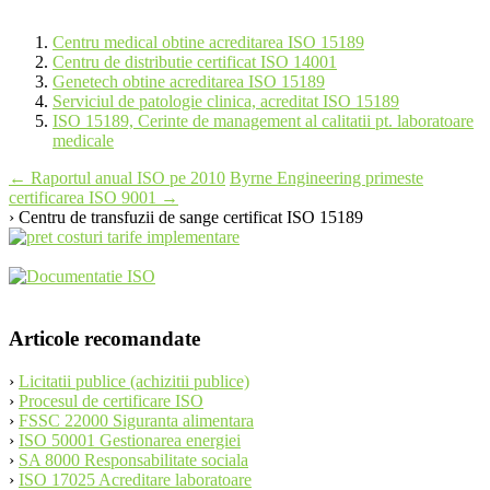
Centru medical obtine acreditarea ISO 15189
Centru de distributie certificat ISO 14001
Genetech obtine acreditarea ISO 15189
Serviciul de patologie clinica, acreditat ISO 15189
ISO 15189, Cerinte de management al calitatii pt. laboratoare
medicale
Post
←
Raportul anual ISO pe 2010
Byrne Engineering primeste
certificarea ISO 9001
→
navigation
› Centru de transfuzii de sange certificat ISO 15189
Articole recomandate
›
Licitatii publice (achizitii publice)
›
Procesul de certificare ISO
›
FSSC 22000 Siguranta alimentara
›
ISO 50001 Gestionarea energiei
›
SA 8000 Responsabilitate sociala
›
ISO 17025 Acreditare laboratoare