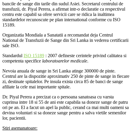
bancile de sange din tarile din sudul Asiei. Secretarul centrului de
transfuzii, dr. Piyal Perera, a afirmat intr-o declaratie ca respectivul
centru este capabil sa ofere servicii care se ridica la inaltimea
standardelor recunoscute pe plan international conforme cu ISO
15189.
Organizatia Mondiala a Sanatatii a recomandat deja Centrul
National de Transfuzii de Sange din Sri Lanka in vederea certificarii
sale ISO.
Standardul
ISO 15189
: 2007 defineste cerintele privind calitatea si
competenta specifice
laboratoarelor medicale
.
Nevoia anuala de sange in Sri Lanka atinge 300000 de pinte.
Centrul are la dispozitie aproximativ 250 de pinte de sange in fiecare
zi, destinate spitalelor. Pe insula exista circa 85 de banci de sange
afiliate la cele mai importante spitale.
Dr. Piyal Perera a precizat ca o persoana sanatoasa cu varsta
cuprinsa intre 18 si 55 de ani este capabila sa doneze sange de patru
ori pe an. El a facut un apel la public, cerand ca mai multi oameni sa
devina voluntari si sa doneze sange pentru a salva vietile semenilor
lor, pacientii.
Stiri asemanatoare: