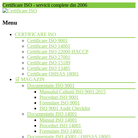
Certificare ISO - servicii complete din 2006
Menu
Skip
CERTIFICARE ISO
to
Certificare ISO 9001
content
Certificare ISO 14001
Certificare ISO 22000 HACCP
Certificare ISO 27001
Certificare ISO 15189
Certificare ISO 13485
Certificare OHSAS 18001
🛒 MAGAZIN
Documentatie ISO 9001
Manualul Calitatii ISO 9001:2015
Proceduri ISO 9001
Formulare ISO 9001
ISO 9001 Audit Checklist
Documentatie ISO 14001
Manual ISO 14001
Proceduri ISO 14001
Formulare ISO 14001
Documentatie ISO 45001 / OHSAS 18001