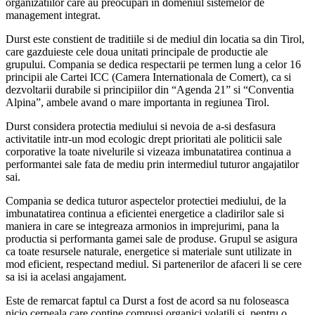
organizatiilor care au preocupari in domeniul sistemelor de
management integrat.
Durst este constient de traditiile si de mediul din locatia sa din Tirol,
care gazduieste cele doua unitati principale de productie ale
grupului. Compania se dedica respectarii pe termen lung a celor 16
principii ale Cartei ICC (Camera Internationala de Comert), ca si
dezvoltarii durabile si principiilor din “Agenda 21” si “Conventia
Alpina”, ambele avand o mare importanta in regiunea Tirol.
Durst considera protectia mediului si nevoia de a-si desfasura
activitatile intr-un mod ecologic drept prioritati ale politicii sale
corporative la toate nivelurile si vizeaza imbunatatirea continua a
performantei sale fata de mediu prin intermediul tuturor angajatilor
sai.
Compania se dedica tuturor aspectelor protectiei mediului, de la
imbunatatirea continua a eficientei energetice a cladirilor sale si
maniera in care se integreaza armonios in imprejurimi, pana la
productia si performanta gamei sale de produse. Grupul se asigura
ca toate resursele naturale, energetice si materiale sunt utilizate in
mod eficient, respectand mediul. Si partenerilor de afaceri li se cere
sa isi ia acelasi angajament.
Este de remarcat faptul ca Durst a fost de acord sa nu foloseasca
nicio cerneala care contine compusi organici volatili si, pentru o