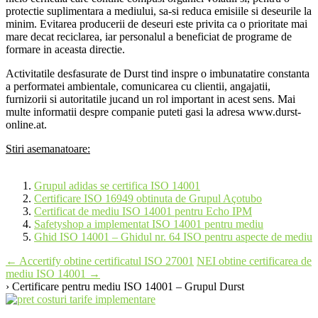
protectie suplimentara a mediului, sa-si reduca emisiile si deseurile la
minim. Evitarea producerii de deseuri este privita ca o prioritate mai
mare decat reciclarea, iar personalul a beneficiat de programe de
formare in aceasta directie.
Activitatile desfasurate de Durst tind inspre o imbunatatire constanta
a performatei ambientale, comunicarea cu clientii, angajatii,
furnizorii si autoritatile jucand un rol important in acest sens. Mai
multe informatii despre companie puteti gasi la adresa www.durst-
online.at.
Stiri asemanatoare:
Grupul adidas se certifica ISO 14001
Certificare ISO 16949 obtinuta de Grupul Açotubo
Certificat de mediu ISO 14001 pentru Echo IPM
Safetyshop a implementat ISO 14001 pentru mediu
Ghid ISO 14001 – Ghidul nr. 64 ISO pentru aspecte de mediu
Post
←
Accertify obtine certificatul ISO 27001
NEI obtine certificarea de
mediu ISO 14001
→
navigation
› Certificare pentru mediu ISO 14001 – Grupul Durst