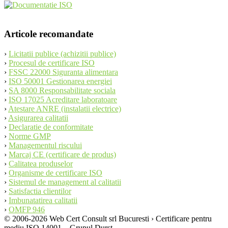
Articole recomandate
›
Licitatii publice (achizitii publice)
›
Procesul de certificare ISO
›
FSSC 22000 Siguranta alimentara
›
ISO 50001 Gestionarea energiei
›
SA 8000 Responsabilitate sociala
›
ISO 17025 Acreditare laboratoare
›
Atestare ANRE (instalatii electrice)
›
Asigurarea calitatii
›
Declaratie de conformitate
›
Norme GMP
›
Managementul riscului
›
Marcaj CE (certificare de produs)
›
Calitatea produselor
›
Organisme de certificare ISO
›
Sistemul de management al calitatii
›
Satisfactia clientilor
›
Imbunatatirea calitatii
›
OMFP 946
© 2006-2026 Web Cert Consult srl Bucuresti › Certificare pentru
mediu ISO 14001 – Grupul Durst