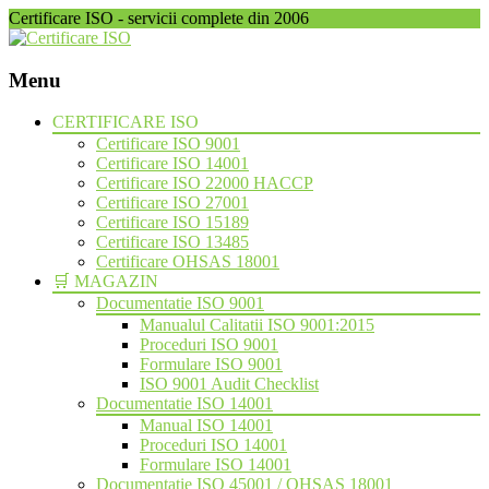
Certificare ISO - servicii complete din 2006
Menu
Skip
CERTIFICARE ISO
to
Certificare ISO 9001
content
Certificare ISO 14001
Certificare ISO 22000 HACCP
Certificare ISO 27001
Certificare ISO 15189
Certificare ISO 13485
Certificare OHSAS 18001
🛒 MAGAZIN
Documentatie ISO 9001
Manualul Calitatii ISO 9001:2015
Proceduri ISO 9001
Formulare ISO 9001
ISO 9001 Audit Checklist
Documentatie ISO 14001
Manual ISO 14001
Proceduri ISO 14001
Formulare ISO 14001
Documentatie ISO 45001 / OHSAS 18001