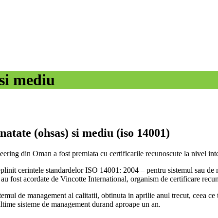
 si mediu
natate (ohsas) si mediu (iso 14001)
ing din Oman a fost premiata cu certificarile recunoscute la nivel inte
it cerintele standardelor ISO 14001: 2004 – pentru sistemul sau de
e au fost acordate de Vincotte International, organism de certificare rec
mul de management al calitatii, obtinuta in aprilie anul trecut, ceea ce 
a ultime sisteme de management durand aproape un an.