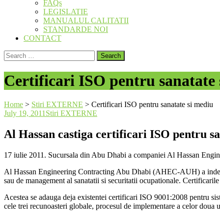
FAQs
LEGISLATIE
MANUALUL CALITATII
STANDARDE NOI
CONTACT
Search
for:
Certificari ISO pentru sanatate
Home
>
Stiri EXTERNE
>
Certificari ISO pentru sanatate si mediu
July 19, 2011
Stiri EXTERNE
Al Hassan castiga certificari ISO pentru sa
17 iulie 2011. Sucursala din Abu Dhabi a companiei Al Hassan Engineer
Al Hassan Engineering Contracting Abu Dhabi (AHEC-AUH) a indeplin
sau de management al sanatatii si securitatii ocupationale. Certificaril
Acestea se adauga deja existentei certificari ISO 9001:2008 pentru siste
cele trei recunoasteri globale, procesul de implementare a celor dou