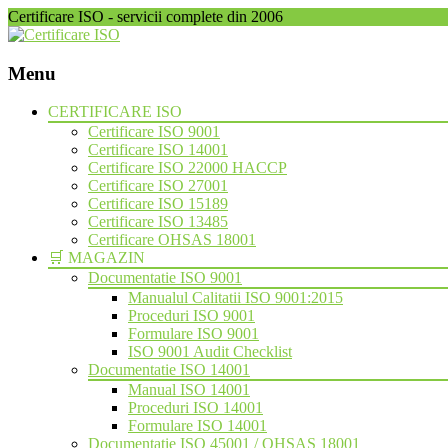
Certificare ISO - servicii complete din 2006
Menu
Skip
CERTIFICARE ISO
to
Certificare ISO 9001
content
Certificare ISO 14001
Certificare ISO 22000 HACCP
Certificare ISO 27001
Certificare ISO 15189
Certificare ISO 13485
Certificare OHSAS 18001
🛒 MAGAZIN
Documentatie ISO 9001
Manualul Calitatii ISO 9001:2015
Proceduri ISO 9001
Formulare ISO 9001
ISO 9001 Audit Checklist
Documentatie ISO 14001
Manual ISO 14001
Proceduri ISO 14001
Formulare ISO 14001
Documentatie ISO 45001 / OHSAS 18001