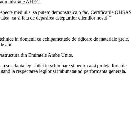
de administratie AHEC.
 respecte mediul si sa putem demonstra ca o fac. Certificarile OHSAS
, ca si fata de depasirea asteptarilor clientilor nostri.”
i tehnice in domenii ca echipamentele de ridicare de materiale grele,
de ani.
rastructura din Emiratele Arabe Unite.
se adapta legislatiei in schimbare si pentru a-si proteja forta de
ajutand la respectarea legilor si imbunatatind performanta generala.