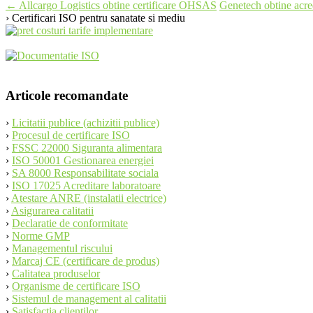
Post
←
Allcargo Logistics obtine certificare OHSAS
Genetech obtine acr
› Certificari ISO pentru sanatate si mediu
navigation
Articole recomandate
›
Licitatii publice (achizitii publice)
›
Procesul de certificare ISO
›
FSSC 22000 Siguranta alimentara
›
ISO 50001 Gestionarea energiei
›
SA 8000 Responsabilitate sociala
›
ISO 17025 Acreditare laboratoare
›
Atestare ANRE (instalatii electrice)
›
Asigurarea calitatii
›
Declaratie de conformitate
›
Norme GMP
›
Managementul riscului
›
Marcaj CE (certificare de produs)
›
Calitatea produselor
›
Organisme de certificare ISO
›
Sistemul de management al calitatii
›
Satisfactia clientilor