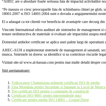
“AHEC are o abordare foarte serioasa fata de impactul activitatilor no
“Pe masura ce cresc preocuparile fata de schimbarea climei pe glob, u
18001:2007 si ISO 14001:2004 sunt o dovada a angajamentului nostru fat
El a adaugat ca tot clientii vor beneficia de avantajele care decurg din
Vincotte International ofera audituri ale sistemelor de management si ce
testare nedistructiva de materiale si evaluari ale impactului asupra me
Domeniul ambelor certificate se aplica unei palete largi de operatiun
AHEC-AUH a implementat sistemele de management al sanatatii, securitat
munca. Sistemele isi doresc sa identifice si sa controloze riscurile lega
Vizitati site-ul www.al-hassan.com pentru mai multe detalii despre c
Stiri asemanatoare:
Volkswagen Chattanooga primeste certificari ISO de mediu
Ziua Mondiala pentru Securitate si Sanatate la Locul de Munca
Trei certificari ISO pentru o companie de constructii
Certificari ISO 9001 pentru intreprinderile mici
Certificare pentru mediu ISO 14001 – Grupul Durst