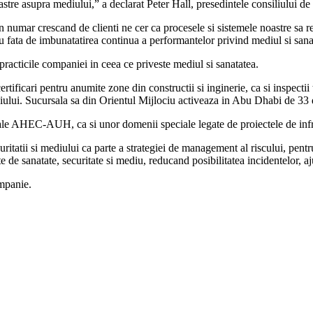
astre asupra mediului,” a declarat Peter Hall, presedintele consiliului 
n numar crescand de clienti ne cer ca procesele si sistemele noastre sa
a de imbunatatirea continua a performantelor privind mediul si sanatatea
 practicile companiei in ceea ce priveste mediul si sanatatea.
rtificari pentru anumite zone din constructii si inginerie, ca si inspecti
diului. Sucursala sa din Orientul Mijlociu activeaza in Abu Dhabi de 33 
i ale AHEC-AUH, ca si unor domenii speciale legate de proiectele de inf
ii si mediului ca parte a strategiei de management al riscului, pentru a 
te de sanatate, securitate si mediu, reducand posibilitatea incidentelor, 
ompanie.