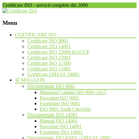
Certificare ISO - servicii complete din 2006
Menu
Skip
CERTIFICARE ISO
to
Certificare ISO 9001
content
Certificare ISO 14001
Certificare ISO 22000 HACCP
Certificare ISO 27001
Certificare ISO 15189
Certificare ISO 13485
Certificare OHSAS 18001
🛒 MAGAZIN
Documentatie ISO 9001
Manualul Calitatii ISO 9001:2015
Proceduri ISO 9001
Formulare ISO 9001
ISO 9001 Audit Checklist
Documentatie ISO 14001
Manual ISO 14001
Proceduri ISO 14001
Formulare ISO 14001
Documentatie ISO 45001 / OHSAS 18001