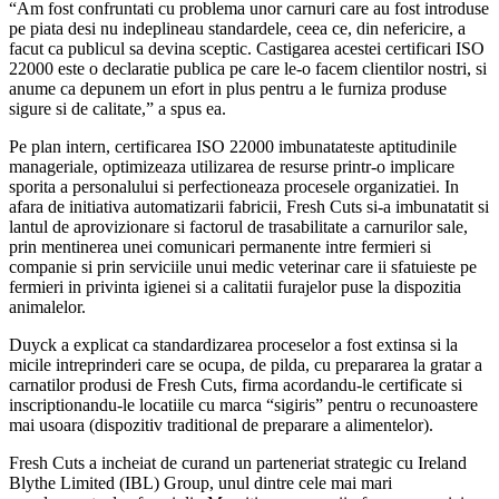
“Am fost confruntati cu problema unor carnuri care au fost introduse
pe piata desi nu indeplineau standardele, ceea ce, din nefericire, a
facut ca publicul sa devina sceptic. Castigarea acestei certificari ISO
22000 este o declaratie publica pe care le-o facem clientilor nostri, si
anume ca depunem un efort in plus pentru a le furniza produse
sigure si de calitate,” a spus ea.
Pe plan intern, certificarea ISO 22000 imbunatateste aptitudinile
manageriale, optimizeaza utilizarea de resurse printr-o implicare
sporita a personalului si perfectioneaza procesele organizatiei. In
afara de initiativa automatizarii fabricii, Fresh Cuts si-a imbunatatit si
lantul de aprovizionare si factorul de trasabilitate a carnurilor sale,
prin mentinerea unei comunicari permanente intre fermieri si
companie si prin serviciile unui medic veterinar care ii sfatuieste pe
fermieri in privinta igienei si a calitatii furajelor puse la dispozitia
animalelor.
Duyck a explicat ca standardizarea proceselor a fost extinsa si la
micile intreprinderi care se ocupa, de pilda, cu prepararea la gratar a
carnatilor produsi de Fresh Cuts, firma acordandu-le certificate si
inscriptionandu-le locatiile cu marca “sigiris” pentru o recunoastere
mai usoara (dispozitiv traditional de preparare a alimentelor).
Fresh Cuts a incheiat de curand un parteneriat strategic cu Ireland
Blythe Limited (IBL) Group, unul dintre cele mai mari