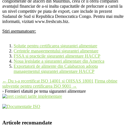
conglomerate de afaceri din Mauritius, ceea ce ii ofera companiei
avantajul financiar de a-si inalta capacitatile de prelucrare a carnii la
un nivel competitiv pe piata de export, care include in prezent
Sudanul de Sud si Republica Democratica Congo. Pentru mai multe
informatii, vizitati www.freshcuts.biz.
Stiri asemanatoare:
Solutie pentru certificarea sigurantei alimentare
Cerintele managementului sigurantei alimentare
FSSA si practicile sigurantei alimentare HACCP
Noua legislatie a sigurantei alimentare din America
Exportatorii de alimente din Calabarzon adopta
managementul sigurantei alimentare HACCP
Post
←
Du s-a recertificat ISO 14001 si OHSAS 18001
Firma obtine
subventie pentru certificarea ISO 9001
→
navigation
› Fermieri sfatuiti pe tema sigurantei alimentare
Articole recomandate