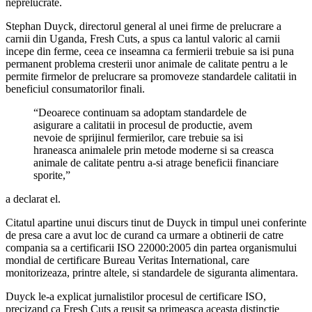
neprelucrate.
Stephan Duyck, directorul general al unei firme de prelucrare a
carnii din Uganda, Fresh Cuts, a spus ca lantul valoric al carnii
incepe din ferme, ceea ce inseamna ca fermierii trebuie sa isi puna
permanent problema cresterii unor animale de calitate pentru a le
permite firmelor de prelucrare sa promoveze standardele calitatii in
beneficiul consumatorilor finali.
“Deoarece continuam sa adoptam standardele de
asigurare a calitatii in procesul de productie, avem
nevoie de sprijinul fermierilor, care trebuie sa isi
hraneasca animalele prin metode moderne si sa creasca
animale de calitate pentru a-si atrage beneficii financiare
sporite,”
a declarat el.
Citatul apartine unui discurs tinut de Duyck in timpul unei conferinte
de presa care a avut loc de curand ca urmare a obtinerii de catre
compania sa a certificarii ISO 22000:2005 din partea organismului
mondial de certificare Bureau Veritas International, care
monitorizeaza, printre altele, si standardele de siguranta alimentara.
Duyck le-a explicat jurnalistilor procesul de certificare ISO,
precizand ca Fresh Cuts a reusit sa primeasca aceasta distinctie