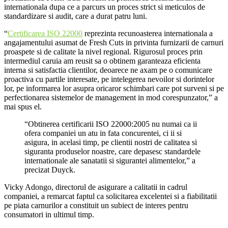
internationala dupa ce a parcurs un proces strict si meticulos de
standardizare si audit, care a durat patru luni.
“
Certificarea ISO 22000
reprezinta recunoasterea internationala a
angajamentului asumat de Fresh Cuts in privinta furnizarii de carnuri
proaspete si de calitate la nivel regional. Rigurosul proces prin
intermediul caruia am reusit sa o obtinem garanteaza eficienta
interna si satisfactia clientilor, deoarece ne axam pe o comunicare
proactiva cu partile interesate, pe intelegerea nevoilor si dorintelor
lor, pe informarea lor asupra oricaror schimbari care pot surveni si pe
perfectionarea sistemelor de management in mod corespunzator,” a
mai spus el.
“Obtinerea certificarii ISO 22000:2005 nu numai ca ii
ofera companiei un atu in fata concurentei, ci ii si
asigura, in acelasi timp, pe clientii nostri de calitatea si
siguranta produselor noastre, care depasesc standardele
internationale ale sanatatii si sigurantei alimentelor,” a
precizat Duyck.
Vicky Adongo, directorul de asigurare a calitatii in cadrul
companiei, a remarcat faptul ca solicitarea excelentei si a fiabilitatii
pe piata carnurilor a constituit un subiect de interes pentru
consumatori in ultimul timp.