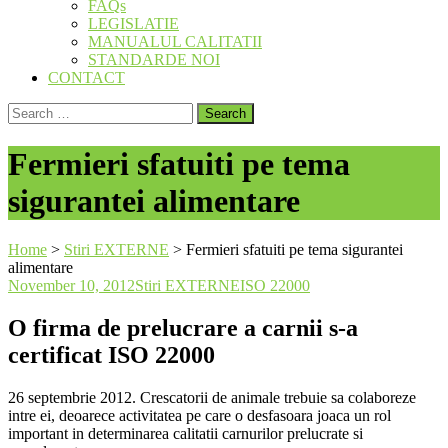
FAQs
LEGISLATIE
MANUALUL CALITATII
STANDARDE NOI
CONTACT
Search
for:
Fermieri sfatuiti pe tema
sigurantei alimentare
Home
>
Stiri EXTERNE
>
Fermieri sfatuiti pe tema sigurantei
alimentare
November 10, 2012
Stiri EXTERNE
ISO 22000
O firma de prelucrare a carnii s-a
certificat ISO 22000
26 septembrie 2012. Crescatorii de animale trebuie sa colaboreze
intre ei, deoarece activitatea pe care o desfasoara joaca un rol
important in determinarea calitatii carnurilor prelucrate si