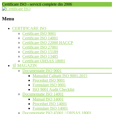
Certificare ISO - servicii complete din 2006
Menu
Skip
CERTIFICARE ISO
to
Certificare ISO 9001
content
Certificare ISO 14001
Certificare ISO 22000 HACCP
Certificare ISO 27001
Certificare ISO 15189
Certificare ISO 13485
Certificare OHSAS 18001
🛒 MAGAZIN
Documentatie ISO 9001
Manualul Calitatii ISO 9001:2015
Proceduri ISO 9001
Formulare ISO 9001
ISO 9001 Audit Checklist
Documentatie ISO 14001
Manual ISO 14001
Proceduri ISO 14001
Formulare ISO 14001
Documentatie ISO 45001 / OHSAS 18001