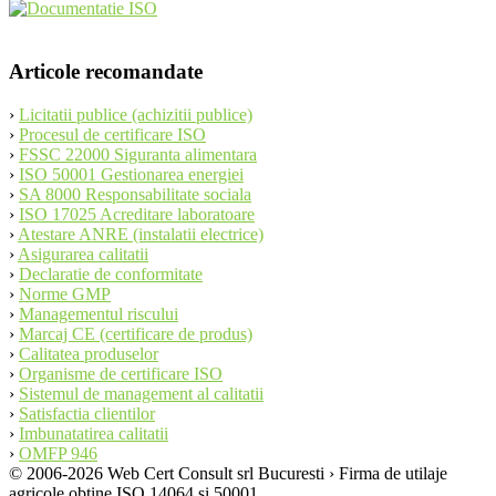
Articole recomandate
›
Licitatii publice (achizitii publice)
›
Procesul de certificare ISO
›
FSSC 22000 Siguranta alimentara
›
ISO 50001 Gestionarea energiei
›
SA 8000 Responsabilitate sociala
›
ISO 17025 Acreditare laboratoare
›
Atestare ANRE (instalatii electrice)
›
Asigurarea calitatii
›
Declaratie de conformitate
›
Norme GMP
›
Managementul riscului
›
Marcaj CE (certificare de produs)
›
Calitatea produselor
›
Organisme de certificare ISO
›
Sistemul de management al calitatii
›
Satisfactia clientilor
›
Imbunatatirea calitatii
›
OMFP 946
© 2006-2026 Web Cert Consult srl Bucuresti › Firma de utilaje
agricole obtine ISO 14064 si 50001