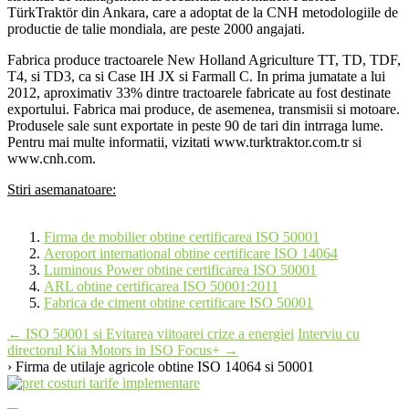
TürkTraktör din Ankara, care a adoptat de la CNH metodologiile de
productie de talie mondiala, are peste 2000 angajati.
Fabrica produce tractoarele New Holland Agriculture TT, TD, TDF,
T4, si TD3, ca si Case IH JX si Farmall C. In prima jumatate a lui
2012, aproximativ 33% dintre tractoarele fabricate au fost destinate
exportului. Fabrica mai produce, de asemenea, transmisii si motoare.
Produsele sale sunt exportate in peste 90 de tari din intrraga lume.
Pentru mai multe informatii, vizitati www.turktraktor.com.tr si
www.cnh.com.
Stiri asemanatoare:
Firma de mobilier obtine certificarea ISO 50001
Aeroport international obtine certificare ISO 14064
Luminous Power obtine certificarea ISO 50001
ARL obtine certificarea ISO 50001:2011
Fabrica de ciment obtine certificare ISO 50001
Post
←
ISO 50001 si Evitarea viitoarei crize a energiei
Interviu cu
directorul Kia Motors in ISO Focus+
→
navigation
› Firma de utilaje agricole obtine ISO 14064 si 50001