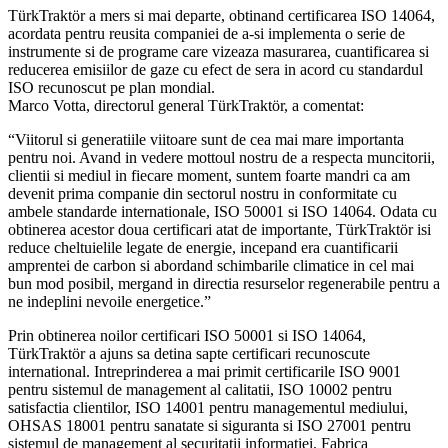
TürkTraktör a mers si mai departe, obtinand certificarea ISO 14064,
acordata pentru reusita companiei de a-si implementa o serie de
instrumente si de programe care vizeaza masurarea, cuantificarea si
reducerea emisiilor de gaze cu efect de sera in acord cu standardul
ISO recunoscut pe plan mondial.
Marco Votta, directorul general TürkTraktör, a comentat:
“Viitorul si generatiile viitoare sunt de cea mai mare importanta
pentru noi. Avand in vedere mottoul nostru de a respecta muncitorii,
clientii si mediul in fiecare moment, suntem foarte mandri ca am
devenit prima companie din sectorul nostru in conformitate cu
ambele standarde internationale, ISO 50001 si ISO 14064. Odata cu
obtinerea acestor doua certificari atat de importante, TürkTraktör isi
reduce cheltuielile legate de energie, incepand era cuantificarii
amprentei de carbon si abordand schimbarile climatice in cel mai
bun mod posibil, mergand in directia resurselor regenerabile pentru a
ne indeplini nevoile energetice.”
Prin obtinerea noilor certificari ISO 50001 si ISO 14064,
TürkTraktör a ajuns sa detina sapte certificari recunoscute
international. Intreprinderea a mai primit certificarile ISO 9001
pentru sistemul de management al calitatii, ISO 10002 pentru
satisfactia clientilor, ISO 14001 pentru managementul mediului,
OHSAS 18001 pentru sanatate si siguranta si ISO 27001 pentru
sistemul de management al securitatii informatiei. Fabrica