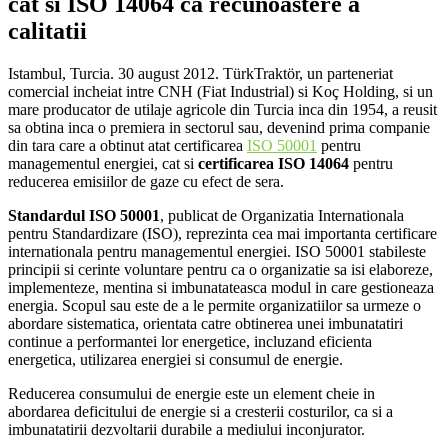
cat si ISO 14064 ca recunoastere a
calitatii
Istambul, Turcia. 30 august 2012. TürkTraktör, un parteneriat
comercial incheiat intre CNH (Fiat Industrial) si Koç Holding, si un
mare producator de utilaje agricole din Turcia inca din 1954, a reusit
sa obtina inca o premiera in sectorul sau, devenind prima companie
din tara care a obtinut atat certificarea
ISO 50001
pentru
managementul energiei, cat si
certificarea ISO 14064
pentru
reducerea emisiilor de gaze cu efect de sera.
Standardul ISO 50001
, publicat de Organizatia Internationala
pentru Standardizare (ISO), reprezinta cea mai importanta certificare
internationala pentru managementul energiei. ISO 50001 stabileste
principii si cerinte voluntare pentru ca o organizatie sa isi elaboreze,
implementeze, mentina si imbunatateasca modul in care gestioneaza
energia. Scopul sau este de a le permite organizatiilor sa urmeze o
abordare sistematica, orientata catre obtinerea unei imbunatatiri
continue a performantei lor energetice, incluzand eficienta
energetica, utilizarea energiei si consumul de energie.
Reducerea consumului de energie este un element cheie in
abordarea deficitului de energie si a cresterii costurilor, ca si a
imbunatatirii dezvoltarii durabile a mediului inconjurator.