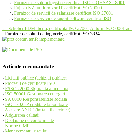
Furnizor de solutii logistice certificat ISO si OHSAS 18001
Fujitsu NZ, un furnizor IT certificat ISO 20000
Furnizor de servicii de salarizare certificat ISO 27001
Furnizor de servicii de suport software certificat ISO
Post
←
Schober PDM Iberia, certificata ISO 27001
Autorii ISO 50001 au 
› Furnizor de solutii de inginerie, certificat ISO 3834
navigation
Articole recomandate
›
Licitatii publice (achizitii publice)
›
Procesul de certificare ISO
›
FSSC 22000 Siguranta alimentara
›
ISO 50001 Gestionarea energiei
›
SA 8000 Responsabilitate sociala
›
ISO 17025 Acreditare laboratoare
›
Atestare ANRE (instalatii electrice)
›
Asigurarea calitatii
›
Declaratie de conformitate
›
Norme GMP
›
Managementul riscului