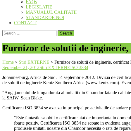
FAQs
LEGISLATIE
MANUALUL CALITATII
STANDARDE NOI
CONTACT
Search
for:
Furnizor de solutii de inginerie,
Home
>
Stiri EXTERNE
>
Furnizor de solutii de inginerie, certifica
September 21, 2012
Stiri EXTERNE
ISO 3834
Johannesburg, Africa de Sud. 14 septembrie 2012. Divizia de certifica
de solutii de inginerie Kentz Southern Africa (www.kentz.com). Eveni
“Angajamentul de lunga durata al unitatii din Chamdor fata de calitate a
la SAIW, Sean Blake.
Certificarea ISO 3834 se axeaza in principal pe activitatile de sudare p
“Este fantastic sa obtii o certificare atat de importanta in dom
foarte pozitiv. Certificarea ISO 3834 ne scoate in evidenta angajam
produsele unitatii noastre din Chamdor necesita o rata de repar