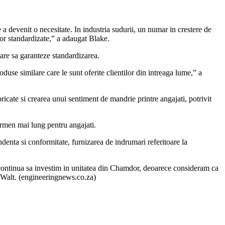
e a devenit o necesitate. In industria sudurii, un numar in crestere de
 lor standardizate,” a adaugat Blake.
care sa garanteze standardizarea.
duse similare care le sunt oferite clientilor din intreaga lume,” a
bricate si crearea unui sentiment de mandrie printre angajati, potrivit
ermen mai lung pentru angajati.
ndenta si conformitate, furnizarea de indrumari referitoare la
 continua sa investim in unitatea din Chamdor, deoarece consideram ca
er Walt. (engineeringnews.co.za)