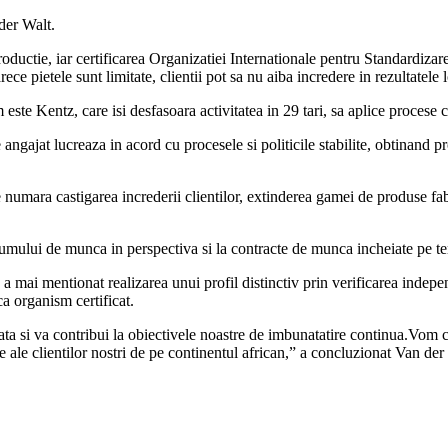
der Walt.
roductie, iar certificarea Organizatiei Internationale pentru Standardizar
rece pietele sunt limitate, clientii pot sa nu aiba incredere in rezultatele
ste Kentz, care isi desfasoara activitatea in 29 tari, sa aplice procese 
ngajat lucreaza in acord cu procesele si politicile stabilite, obtinand pro
se numara castigarea increderii clientilor, extinderea gamei de produse fa
olumului de munca in perspectiva si la contracte de munca incheiate pe t
 a mai mentionat realizarea unui profil distinctiv prin verificarea indepe
ca organism certificat.
ata si va contribui la obiectivele noastre de imbunatatire continua.Vom
care ale clientilor nostri de pe continentul african,” a concluzionat Van d