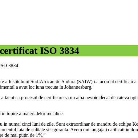
 certificat ISO 3834
t ISO 3834
re a Institutului Sud-African de Sudura (SAIW) i-a acordat certificarea
mentul a avut loc luna trecuta in Johannesburg.
 facut ca procesul de certificare sa nu aiba nevoie decat de cateva optimi
rin topire a materialelor metalice.
eniu in numai cinci luni de zile. Sunt extraordinar de mandru de echipa K
entul fata de calitate si siguranta. Avem unii angajati calificati in domen
are de mai putin de 1%,”