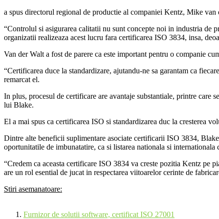
a spus directorul regional de productie al companiei Kentz, Mike van 
“Controlul si asigurarea calitatii nu sunt concepte noi in industria de p
organizatii realizeaza acest lucru fara certificarea ISO 3834, insa, deoa
Van der Walt a fost de parere ca este important pentru o companie cum e
“Certificarea duce la standardizare, ajutandu-ne sa garantam ca fiecare a
remarcat el.
In plus, procesul de certificare are avantaje substantiale, printre care 
lui Blake.
El a mai spus ca certificarea ISO si standardizarea duc la cresterea v
Dintre alte beneficii suplimentare asociate certificarii ISO 3834, Blake
oportunitatile de imbunatatire, ca si listarea nationala si internationala 
“Credem ca aceasta certificare ISO 3834 va creste pozitia Kentz pe pi
are un rol esential de jucat in respectarea viitoarelor cerinte de fabri
Stiri asemanatoare:
Furnizor de solutii software, certificat ISO 27001