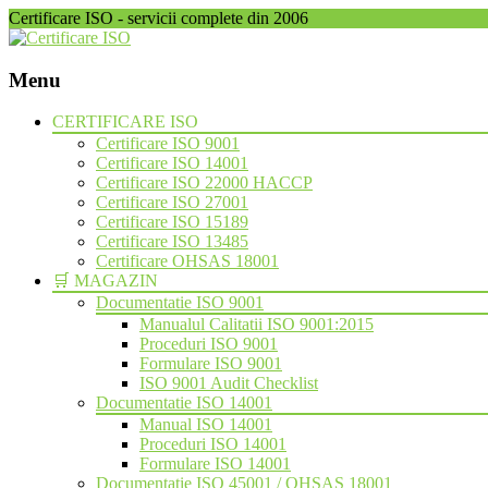
Certificare ISO - servicii complete din 2006
Menu
Skip
CERTIFICARE ISO
to
Certificare ISO 9001
content
Certificare ISO 14001
Certificare ISO 22000 HACCP
Certificare ISO 27001
Certificare ISO 15189
Certificare ISO 13485
Certificare OHSAS 18001
🛒 MAGAZIN
Documentatie ISO 9001
Manualul Calitatii ISO 9001:2015
Proceduri ISO 9001
Formulare ISO 9001
ISO 9001 Audit Checklist
Documentatie ISO 14001
Manual ISO 14001
Proceduri ISO 14001
Formulare ISO 14001
Documentatie ISO 45001 / OHSAS 18001