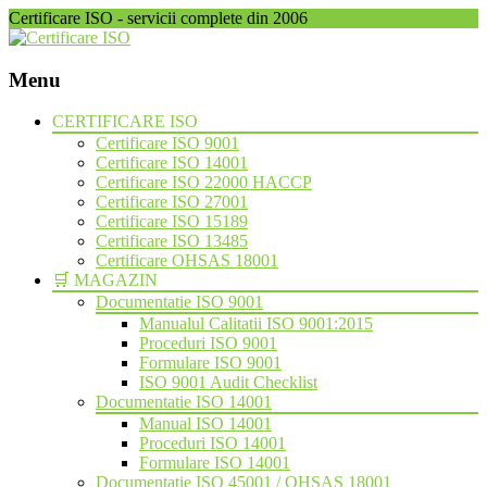
Certificare ISO - servicii complete din 2006
Menu
Skip
CERTIFICARE ISO
to
Certificare ISO 9001
content
Certificare ISO 14001
Certificare ISO 22000 HACCP
Certificare ISO 27001
Certificare ISO 15189
Certificare ISO 13485
Certificare OHSAS 18001
🛒 MAGAZIN
Documentatie ISO 9001
Manualul Calitatii ISO 9001:2015
Proceduri ISO 9001
Formulare ISO 9001
ISO 9001 Audit Checklist
Documentatie ISO 14001
Manual ISO 14001
Proceduri ISO 14001
Formulare ISO 14001
Documentatie ISO 45001 / OHSAS 18001