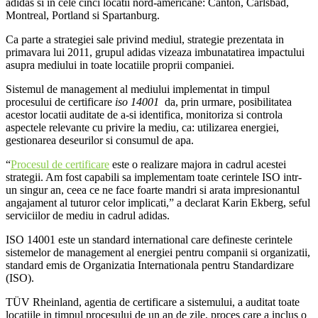
adidas si in cele cinci locatii nord-americane: Canton, Carlsbad,
Montreal, Portland si Spartanburg.
Ca parte a strategiei sale privind mediul, strategie prezentata in
primavara lui 2011, grupul adidas vizeaza imbunatatirea impactului
asupra mediului in toate locatiile proprii companiei.
Sistemul de management al mediului implementat in timpul
procesului de certificare
iso 14001
da, prin urmare, posibilitatea
acestor locatii auditate de a-si identifica, monitoriza si controla
aspectele relevante cu privire la mediu, ca: utilizarea energiei,
gestionarea deseurilor si consumul de apa.
“
Procesul de certificare
este o realizare majora in cadrul acestei
strategii. Am fost capabili sa implementam toate cerintele ISO intr-
un singur an, ceea ce ne face foarte mandri si arata impresionantul
angajament al tuturor celor implicati,” a declarat Karin Ekberg, seful
serviciilor de mediu in cadrul adidas.
ISO 14001 este un standard international care defineste cerintele
sistemelor de management al energiei pentru companii si organizatii,
standard emis de Organizatia Internationala pentru Standardizare
(ISO).
TÜV Rheinland, agentia de certificare a sistemului, a auditat toate
locatiile in timpul procesului de un an de zile, proces care a inclus o