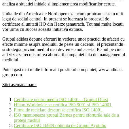
analiza a situatiei initiale si implementarea modificarilor cerute.
Unitatile din America de Nord opereaza acum printr-un sistem unit
legat de sediul central. In prezent se lucreaza la procesul de
certificare al unitatii HQ din Herzogenaurach. Tot mai multe locatii
vor urma cu succes aceasta initiativa extinsa.
Grupul adidas depune eforturi in vederea unor practici de afaceri cu
efecte minime asupra mediului de peste un deceniu, el prezentandu-
si strategia privind mediul mai devreme anul acesta. Planul pe cinci
ani vizeaza reconstruirea abordarii companiei fata de managementul
mediului.
Puteti gasi mai multe informatii pe site-ul companiei, www.adidas-
group.com.
Stiri asemanatoare:
Certificare pentru mediu ISO 14001 – Grupul Durst
Hilton Worldwide se certifica ISO 9001 si ISO 14001
Firma de reciclare deseuri se certifica ISO 14001
ISO mentioneaza grupul Barnes pentru eforturile sale de a
proteja mediul
Certificare ISO 16949 obtinuta de Grupul Açotubo