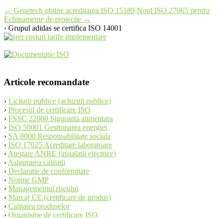
Post
←
Genetech obtine acreditarea ISO 15189
Noul ISO 27065 pentru
Echipamente de protectie
→
navigation
› Grupul adidas se certifica ISO 14001
Articole recomandate
›
Licitatii publice (achizitii publice)
›
Procesul de certificare ISO
›
FSSC 22000 Siguranta alimentara
›
ISO 50001 Gestionarea energiei
›
SA 8000 Responsabilitate sociala
›
ISO 17025 Acreditare laboratoare
›
Atestare ANRE (instalatii electrice)
›
Asigurarea calitatii
›
Declaratie de conformitate
›
Norme GMP
›
Managementul riscului
›
Marcaj CE (certificare de produs)
›
Calitatea produselor
›
Organisme de certificare ISO