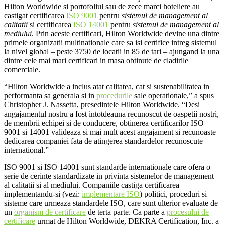
Hilton Worldwide si portofoliul sau de zece marci hoteliere au
castigat certificarea
ISO 9001
pentru
sistemul de management al
calitatii
si certificarea
ISO 14001
pentru
sistemul de management al
mediului
. Prin aceste certificari, Hilton Worldwide devine una dintre
primele organizatii multinationale care sa isi certifice intreg sistemul
la nivel global – peste 3750 de locatii in 85 de tari – ajungand la una
dintre cele mai mari certificari in masa obtinute de cladirile
comerciale.
“Hilton Worldwide a inclus atat calitatea, cat si sustenabilitatea in
performanta sa generala si in
procedurile
sale operationale,” a spus
Christopher J. Nassetta, presedintele Hilton Worldwide. “Desi
angajamentul nostru a fost intotdeauna recunoscut de oaspetii nostri,
de membrii echipei si de conducere, obtinerea certificarilor ISO
9001 si 14001 valideaza si mai mult acest angajament si recunoaste
dedicarea companiei fata de atingerea standardelor recunoscute
international.”
ISO 9001 si ISO 14001 sunt standarde internationale care ofera o
serie de cerinte standardizate in privinta sistemelor de management
al calitatii si al mediului. Companiile castiga certificarea
implementandu-si (vezi:
implementare ISO
) politici, proceduri si
sisteme care urmeaza standardele ISO, care sunt ulterior evaluate de
un
organism de certificare
de terta parte. Ca parte a
procesului de
certificare
urmat de Hilton Worldwide, DEKRA Certification, Inc. a