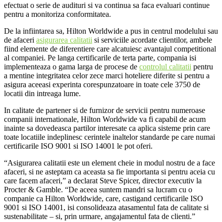
efectuat o serie de audituri si va continua sa faca evaluari continue
pentru a monitoriza conformitatea.
De la infiintarea sa, Hilton Worldwide a pus in centrul modelului sau
de afaceri
asigurarea calitatii
si serviciile acordate clientilor, ambele
fiind elemente de diferentiere care alcatuiesc avantajul competitional
al companiei. Pe langa certificarile de terta parte, compania isi
implementeaza o gama larga de procese de
controlul calitatii
pentru
a mentine integritatea celor zece marci hoteliere diferite si pentru a
asigura aceeasi experinta corespunzatoare in toate cele 3750 de
locatii din intreaga lume.
In calitate de partener si de furnizor de servicii pentru numeroase
companii internationale, Hilton Worldwide va fi capabil de acum
inainte sa dovedeasca partilor interesate ca aplica sisteme prin care
toate locatiile indeplinesc cerintele inaltelor standarde pe care numai
certificarile ISO 9001 si ISO 14001 le pot oferi.
“Asigurarea calitatii este un element cheie in modul nostru de a face
afaceri, si ne asteptam ca aceasta sa fie importanta si pentru aceia cu
care facem afaceri,” a declarat Steve Spicer, director executiv la
Procter & Gamble. “De aceea suntem mandri sa lucram cu o
companie ca Hilton Worldwide, care, castigand certificarile ISO
9001 si ISO 14001, isi consolideaza atasamentul fata de calitate si
sustenabilitate – si, prin urmare, angajamentul fata de clienti.”