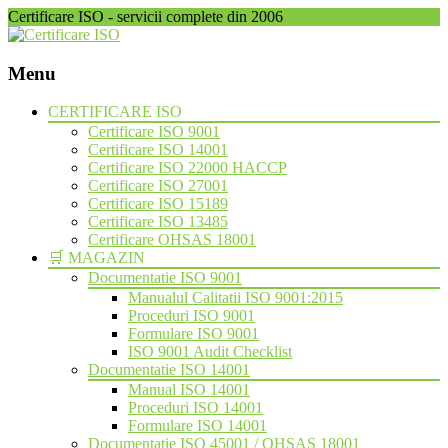
Certificare ISO - servicii complete din 2006
Menu
Skip
CERTIFICARE ISO
to
Certificare ISO 9001
content
Certificare ISO 14001
Certificare ISO 22000 HACCP
Certificare ISO 27001
Certificare ISO 15189
Certificare ISO 13485
Certificare OHSAS 18001
🛒 MAGAZIN
Documentatie ISO 9001
Manualul Calitatii ISO 9001:2015
Proceduri ISO 9001
Formulare ISO 9001
ISO 9001 Audit Checklist
Documentatie ISO 14001
Manual ISO 14001
Proceduri ISO 14001
Formulare ISO 14001
Documentatie ISO 45001 / OHSAS 18001