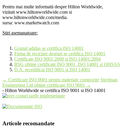
Pentru mai multe informatii despre Hilton Worldwide,
vizitati www.hiltonworldwide.com si
www.hiltonworldwide.com/media.
sursa: www.marketwatch.com
Stiri asemanatoare:
Grupul adidas se certifica ISO 14001
Firma de reciclare deseuri se certifica ISO 14001
Certificate ISO 9001:2008 si ISO 14001:2004
BSG obtine certificate ISO 9001, ISO 14001 si OHSAS
D.A. recertificat ISO 9001 si ISO 14001
Post
←
Certificare ISO 9001 pentru materiale compozite
Steelman
Engineering Ltd obtine certificare ISO 9001
→
navigation
› Hilton Worldwide se certifica ISO 9001 si ISO 14001
Articole recomandate