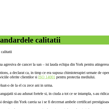
andardele calitatii
calitatii
 agresiva de cancer la san – isi lauda echipa din York pentru atingerea a
ions, a declarat ca, in timp ce era supusa chimioterapiei urmate de operati
iciile oferite clientilor si
ISO 14001
pentru protectia mediului.
luat-o de la el cu zece ani in urma.
gajatii si-au adunat fortele si, in ciuda a tot ce se intampla, s-au ridicat
sign din York careia sa i se fi decernat ambele certificari prestigioase