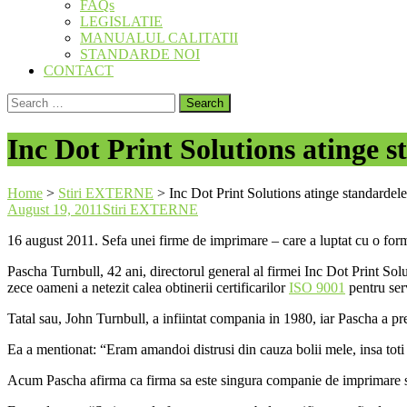
FAQs
LEGISLATIE
MANUALUL CALITATII
STANDARDE NOI
CONTACT
Search
for:
Inc Dot Print Solutions atinge st
Home
>
Stiri EXTERNE
>
Inc Dot Print Solutions atinge standardele 
August 19, 2011
Stiri EXTERNE
16 august 2011. Sefa unei firme de imprimare – care a luptat cu o forma
Pascha Turnbull, 42 ani, directorul general al firmei Inc Dot Print Solut
zece oameni a netezit calea obtinerii certificarilor
ISO 9001
pentru serv
Tatal sau, John Turnbull, a infiintat compania in 1980, iar Pascha a pre
Ea a mentionat: “Eram amandoi distrusi din cauza bolii mele, insa toti an
Acum Pascha afirma ca firma sa este singura companie de imprimare si de