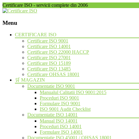
Certificare ISO - servicii complete din 2006
Menu
Skip
CERTIFICARE ISO
to
Certificare ISO 9001
content
Certificare ISO 14001
Certificare ISO 22000 HACCP
Certificare ISO 27001
Certificare ISO 15189
Certificare ISO 13485
Certificare OHSAS 18001
🛒 MAGAZIN
Documentatie ISO 9001
Manualul Calitatii ISO 9001:2015
Proceduri ISO 9001
Formulare ISO 9001
ISO 9001 Audit Checklist
Documentatie ISO 14001
Manual ISO 14001
Proceduri ISO 14001
Formulare ISO 14001
Documentatie ISO 45001 / OHSAS 18001