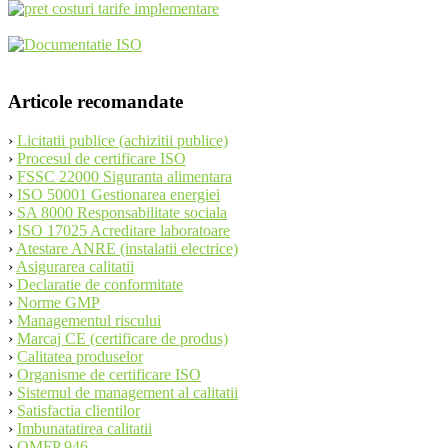
navigation
Articole recomandate
›
Licitatii publice (achizitii publice)
›
Procesul de certificare ISO
›
FSSC 22000 Siguranta alimentara
›
ISO 50001 Gestionarea energiei
›
SA 8000 Responsabilitate sociala
›
ISO 17025 Acreditare laboratoare
›
Atestare ANRE (instalatii electrice)
›
Asigurarea calitatii
›
Declaratie de conformitate
›
Norme GMP
›
Managementul riscului
›
Marcaj CE (certificare de produs)
›
Calitatea produselor
›
Organisme de certificare ISO
›
Sistemul de management al calitatii
›
Satisfactia clientilor
›
Imbunatatirea calitatii
›
OMFP 946