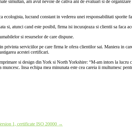
nate simultan, am avut nevoie de cativa ani de evaluari si de organizare 
 ecologista, lucrand constant in vederea unei responsabilitati sporite fa
a si, atunci cand este posibil, firma isi incurajeaza si clientii sa faca ac
nsumabilelor si resurselor de care dispune.
 privinta serviciilor pe care firma le ofera clientilor sai. Maniera in care
stigarea acestei certificari.
primare si design din York si North Yorkshire: “M-am intors la lucru c
 muncesc. Insa echipa mea minunata este cea careia ii multumesc pentru 
Version 1, certificate ISO 20000
→