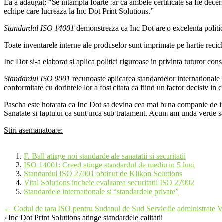
Ea a adaugat: “Se intampla foarte rar ca ambele certificate sa fie decer
echipe care lucreaza la Inc Dot Print Solutions.”
Standardul ISO 14001
demonstreaza ca Inc Dot are o excelenta politica
Toate inventarele interne ale produselor sunt imprimate pe hartie reciclat
Inc Dot si-a elaborat si aplica politici riguroase in privinta tuturor co
Standardul ISO 9001
recunoaste aplicarea standardelor internationale in
conformitate cu dorintele lor a fost citata ca fiind un factor decisiv in ca
Pascha este hotarata ca Inc Dot sa devina cea mai buna companie de im
Sanatate si faptului ca sunt inca sub tratament. Acum am unda verde sa
Stiri asemanatoare:
F. Ball atinge noi standarde ale sanatatii si securitatii
ISO 14001: Creed atinge standardul de mediu in 5 luni
Standardul ISO 27001 obtinut de Klikon Solutions
Vital Solutions incheie evaluarea securitatii ISO 27002
Standardele internationale si “standardele private”
Post
←
Codul de tara ISO pentru Sudanul de Sud
Serviciile administrate 
› Inc Dot Print Solutions atinge standardele calitatii