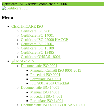
Certificare ISO - servicii complete din 2006
Menu
Skip
CERTIFICARE ISO
to
Certificare ISO 9001
content
Certificare ISO 14001
Certificare ISO 22000 HACCP
Certificare ISO 27001
Certificare ISO 15189
Certificare ISO 13485
Certificare OHSAS 18001
🛒 MAGAZIN
Documentatie ISO 9001
Manualul Calitatii ISO 9001:2015
Proceduri ISO 9001
Formulare ISO 9001
ISO 9001 Audit Checklist
Documentatie ISO 14001
Manual ISO 14001
Proceduri ISO 14001
Formulare ISO 14001
Documentatie ISO 45001 / OHSAS 18001