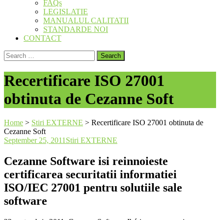
FAQs
LEGISLATIE
MANUALUL CALITATII
STANDARDE NOI
CONTACT
Search
for:
Recertificare ISO 27001
obtinuta de Cezanne Soft
Home
>
Stiri EXTERNE
>
Recertificare ISO 27001 obtinuta de
Cezanne Soft
September 25, 2011
Stiri EXTERNE
Cezanne Software isi reinnoieste
certificarea securitatii informatiei
ISO/IEC 27001 pentru solutiile sale
software