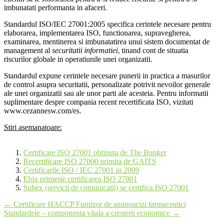
imbunatati performanta in afaceri.
Standardul ISO/IEC 27001:2005 specifica cerintele necesare pentru
elaborarea, implementarea ISO, functionarea, supravegherea,
examinarea, mentinerea si imbunatatirea unui sistem documentat de
management al
securitatii informatiei
, tinand cont de situatia
riscurilor globale in operatiunile unei organizatii.
Standardul expune cerintele necesare punerii in practica a masurilor
de control asupra securitatii, personalizate potrivit nevoilor generale
ale unei organizatii sau ale unor parti ale acesteia. Pentru informatii
suplimentare despre compania recent recertificata ISO, vizitati
www.cezannesw.com/es.
Stiri asemanatoare:
Certificare ISO 27001 obtinuta de The Bunker
Recertificare ISO 27000 primita de GAITS
Certificarile ISO / IEC 27001 in 2009
Ebix primeste certificarea ISO 27001
Subex (servicii de comunicatii) se certifica ISO 27001
Post
←
Certificare HACCP Furnizor de aminoacizi farmaceutici
Standardele – componenta vitala a cresterii economice
→