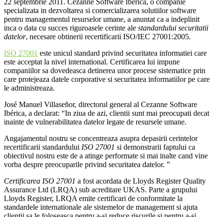
22 septembrie 2011. Cezanne Software Ibérica, o companie
specializata in dezvoltarea si comercializarea solutiilor software
pentru managementul resurselor umane, a anuntat ca a indeplinit
inca o data cu succes riguroasele cerinte ale
standardului securitatii
datelor
, necesare obtinerii recertificarii ISO/IEC 27001:2005.
ISO 27001
este unicul standard privind securitatea informatiei care
este acceptat la nivel international. Certificarea lui impune
companiilor sa dovedeasca detinerea unor procese sistematice prin
care protejeaza datele corporative si securitatea informatiilor pe care
le administreaza.
José Manuel Villaseñor, directorul general al Cezanne Software
Ibérica, a declarat: “In ziua de azi, clientii sunt mai preocupati decat
inainte de vulnerabilitatea datelor legate de resursele umane.
Angajamentul nostru se concentreaza asupra depasirii cerintelor
recertificarii standardului
ISO 27001
si demonstrarii faptului ca
obiectivul nostru este de a atinge performate si mai inalte cand vine
vorba despre preocuparile privind securitatea datelor. ”
Certificarea ISO 27001
a fost acordata de Lloyds Register Quality
Assurance Ltd (LRQA) sub acreditare UKAS. Parte a grupului
Lloyds Register, LRQA emite certificari de conformitate la
standardele internationale ale sistemelor de management si ajuta
clientii sa le foloseasca pentru a-si reduce riscurile si pentru a-si