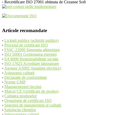
navigation
› Recertificare ISO 27001 obtinuta de Cezanne Soft
Articole recomandate
›
Licitatii publice (achizitii publice)
›
Procesul de certificare ISO
›
FSSC 22000 Siguranta alimentara
›
ISO 50001 Gestionarea energiei
›
SA 8000 Responsabilitate sociala
›
ISO 17025 Acreditare laboratoare
›
Atestare ANRE (instalatii electrice)
›
Asigurarea calitatii
›
Declaratie de conformitate
›
Norme GMP
›
Managementul riscului
›
Marcaj CE (certificare de produs)
›
Calitatea produselor
›
Organisme de certificare ISO
›
Sistemul de management al calitatii
›
Satisfactia clientilor
›
Imbunatatirea calitatii