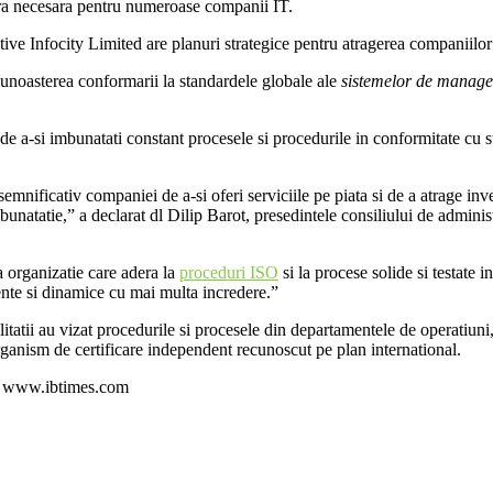
tura necesara pentru numeroase companii IT.
tive Infocity Limited are planuri strategice pentru atragerea companiilor 
cunoasterea conformarii la standardele globale ale
sistemelor de managem
e a-si imbunatati constant procesele si procedurile in conformitate cu stan
nificativ companiei de a-si oferi serviciile pe piata si de a atrage inves
mbunatatie,” a declarat dl Dilip Barot, presedintele consiliului de admini
a organizatie care adera la
proceduri ISO
si la procese solide si testate i
gente si dinamice cu mai multa incredere.”
alitatii au vizat procedurile si procesele din departamentele de operatiun
rganism de certificare independent recunoscut pe plan international.
sa: www.ibtimes.com