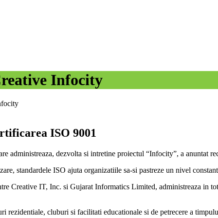
reative Infocity
focity
ertificarea ISO 9001
e administreaza, dezvolta si intretine proiectul “Infocity”, a anuntat re
re, standardele ISO ajuta organizatiile sa-si pastreze un nivel constant a
tre Creative IT, Inc. si Gujarat Informatics Limited, administreaza in to
i rezidentiale, cluburi si facilitati educationale si de petrecere a timpulu