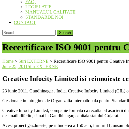
FAQs
LEGISLATIE
MANUALUL CALITATII
STANDARDE NOI
CONTACT
Search
for:
Recertificare ISO 9001 pentru C
Home
>
Stiri EXTERNE
>
Recertificare ISO 9001 pentru Creative In
June 25, 2011
Stiri EXTERNE
Creative Infocity Limited isi reinnoieste c
23 iunie 2011. Gandhinagar , India. Creative Infocity Limited (CIL) car
Gestionate in intregime de Organizatia Internationala pentru Standardiza
Creative Infocity Limited, companie formata ca rezultat al asocierii din
destinatii diferite, situat in Gandhinagar, capitala statului Gujarat.
Acest proiect gazduieste, pe intinderea a 150 acri, turnuri IT, ansamblur