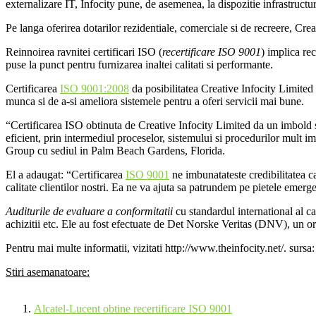
externalizare IT, Infocity pune, de asemenea, la dispozitie infrastruc
Pe langa oferirea dotarilor rezidentiale, comerciale si de recreere, Crea
Reinnoirea ravnitei certificari ISO (
recertificare ISO 9001
) implica re
puse la punct pentru furnizarea inaltei calitati si performante.
Certificarea
ISO 9001:2008
da posibilitatea Creative Infocity Limited d
munca si de a-si ameliora sistemele pentru a oferi servicii mai bune.
“Certificarea ISO obtinuta de Creative Infocity Limited da un imbold sem
eficient, prin intermediul proceselor, sistemului si procedurilor mult i
Group cu sediul in Palm Beach Gardens, Florida.
El a adaugat: “Certificarea
ISO 9001
ne imbunatateste credibilitatea c
calitate clientilor nostri. Ea ne va ajuta sa patrundem pe pietele emer
Auditurile de evaluare a conformitatii
cu standardul international al c
achizitii etc. Ele au fost efectuate de Det Norske Veritas (DNV), un o
Pentru mai multe informatii, vizitati http://www.theinfocity.net/. sur
Stiri asemanatoare:
Alcatel-Lucent obtine recertificare ISO 9001