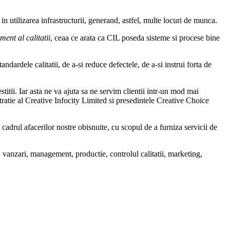
in utilizarea infrastructurii, generand, astfel, multe locuri de munca.
ent al calitatii
, ceaa ce arata ca CIL poseda sisteme si procese bine
dardele calitatii, de a-si reduce defectele, de a-si instrui forta de
titii. Iar asta ne va ajuta sa ne servim clientii intr-un mod mai
stratie al Creative Infocity Limited si presedintele Creative Choice
n cadrul afacerilor nostre obisnuite, cu scopul de a furniza servicii de
i, vanzari, management, productie, controlul calitatii, marketing,