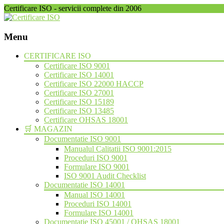
Certificare ISO - servicii complete din 2006
Menu
Skip
CERTIFICARE ISO
to
Certificare ISO 9001
content
Certificare ISO 14001
Certificare ISO 22000 HACCP
Certificare ISO 27001
Certificare ISO 15189
Certificare ISO 13485
Certificare OHSAS 18001
🛒 MAGAZIN
Documentatie ISO 9001
Manualul Calitatii ISO 9001:2015
Proceduri ISO 9001
Formulare ISO 9001
ISO 9001 Audit Checklist
Documentatie ISO 14001
Manual ISO 14001
Proceduri ISO 14001
Formulare ISO 14001
Documentatie ISO 45001 / OHSAS 18001