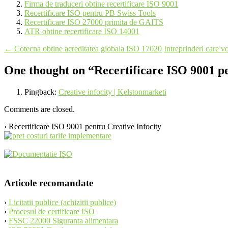
Firma de traduceri obtine recertificare ISO 9001
Recertificare ISO pentru PB Swiss Tools
Recertificare ISO 27000 primita de GAITS
ATR obtine recertificare ISO 14001
Post
←
Cotecna obtine acreditatea globala ISO 17020
Intreprinderi care 
navigation
One thought on “
Recertificare ISO 9001 pe
Pingback:
Creative infocity | Kelstonmarketi
Comments are closed.
› Recertificare ISO 9001 pentru Creative Infocity
Articole recomandate
›
Licitatii publice (achizitii publice)
›
Procesul de certificare ISO
›
FSSC 22000 Siguranta alimentara