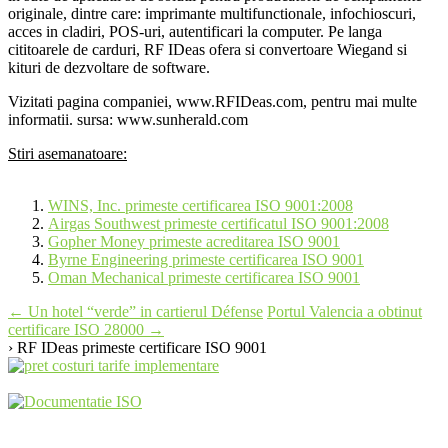
originale, dintre care: imprimante multifunctionale, infochioscuri,
acces in cladiri, POS-uri, autentificari la computer. Pe langa
cititoarele de carduri, RF IDeas ofera si convertoare Wiegand si
kituri de dezvoltare de software.
Vizitati pagina companiei, www.RFIDeas.com, pentru mai multe
informatii. sursa: www.sunherald.com
Stiri asemanatoare:
WINS, Inc. primeste certificarea ISO 9001:2008
Airgas Southwest primeste certificatul ISO 9001:2008
Gopher Money primeste acreditarea ISO 9001
Byrne Engineering primeste certificarea ISO 9001
Oman Mechanical primeste certificarea ISO 9001
Post
←
Un hotel “verde” in cartierul Défense
Portul Valencia a obtinut
certificare ISO 28000
→
navigation
› RF IDeas primeste certificare ISO 9001