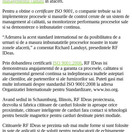
managementul calitatii
in afaceri.
Pentru a obtine o
certificare ISO 9001
, o companie trebuie sa isi
implementeze procesele si masurile de control cerute de un sistem de
management al calitatii, sa monitorizeze performanta proceselor sale
si sa demonstreze o imbunatatire continua.
“Aderarea la acest standard international ne da posibilitatea de a
urmari si de a masura imbunatatirile proceselor noastre in toate
zonele afacerii,” a comentat Richard Landuyt, presedintele RF
IDeas.
Prin dobandirea certificarii
ISO 9001:2008
, RF IDeas isi
demonstreaza angajamentul de a garanta ca procesele, calitatea si
managementul general continua sa indeplineasca inaltele asteptari
ale clientilor, ale partenerilor si ale furnizorilor sai. Puteti gasi mai
multe informatii despre standardul ISO 9001:2008 la adresa
Organizatiei Internationale pentru Standardizare, www.iso.org.
Avand sediul in Schaumburg, Illinois, RF IDeas proiecteaza,
dezvolta si fabrica cititoare de carduri folosite in aproape orice
proximitate, cititoare inteligente de carduri fara contact si tehnologii
pentru benzile magnetice pentru carduri destinate pietei modiale.
Cititoarele RF IDeas se prezinta sub mai multe forme si sunt folosite
in sute de aplicatii si de solutii pentru producatorii de echipamente