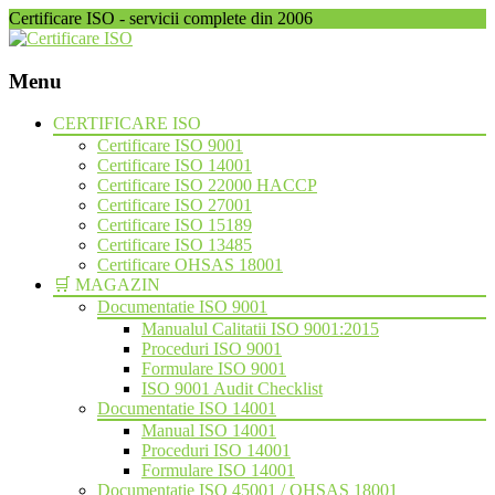
Certificare ISO - servicii complete din 2006
Menu
Skip
CERTIFICARE ISO
to
Certificare ISO 9001
content
Certificare ISO 14001
Certificare ISO 22000 HACCP
Certificare ISO 27001
Certificare ISO 15189
Certificare ISO 13485
Certificare OHSAS 18001
🛒 MAGAZIN
Documentatie ISO 9001
Manualul Calitatii ISO 9001:2015
Proceduri ISO 9001
Formulare ISO 9001
ISO 9001 Audit Checklist
Documentatie ISO 14001
Manual ISO 14001
Proceduri ISO 14001
Formulare ISO 14001
Documentatie ISO 45001 / OHSAS 18001