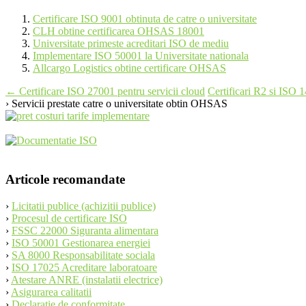
Certificare ISO 9001 obtinuta de catre o universitate
CLH obtine certificarea OHSAS 18001
Universitate primeste acreditari ISO de mediu
Implementare ISO 50001 la Universitate nationala
Allcargo Logistics obtine certificare OHSAS
Post
←
Certificare ISO 27001 pentru servicii cloud
Certificari R2 si ISO 
› Servicii prestate catre o universitate obtin OHSAS
navigation
Articole recomandate
›
Licitatii publice (achizitii publice)
›
Procesul de certificare ISO
›
FSSC 22000 Siguranta alimentara
›
ISO 50001 Gestionarea energiei
›
SA 8000 Responsabilitate sociala
›
ISO 17025 Acreditare laboratoare
›
Atestare ANRE (instalatii electrice)
›
Asigurarea calitatii
›
Declaratie de conformitate