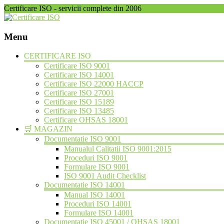
Certificare ISO - servicii complete din 2006
Menu
Skip
CERTIFICARE ISO
to
Certificare ISO 9001
content
Certificare ISO 14001
Certificare ISO 22000 HACCP
Certificare ISO 27001
Certificare ISO 15189
Certificare ISO 13485
Certificare OHSAS 18001
🛒 MAGAZIN
Documentatie ISO 9001
Manualul Calitatii ISO 9001:2015
Proceduri ISO 9001
Formulare ISO 9001
ISO 9001 Audit Checklist
Documentatie ISO 14001
Manual ISO 14001
Proceduri ISO 14001
Formulare ISO 14001
Documentatie ISO 45001 / OHSAS 18001