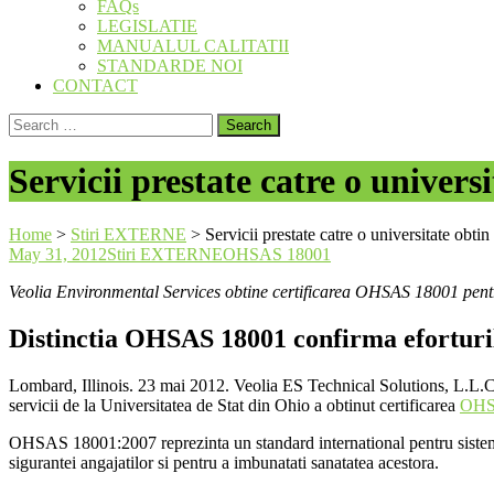
FAQs
LEGISLATIE
MANUALUL CALITATII
STANDARDE NOI
CONTACT
Search
for:
Servicii prestate catre o univer
Home
>
Stiri EXTERNE
>
Servicii prestate catre o universitate ob
May 31, 2012
Stiri EXTERNE
OHSAS 18001
Veolia Environmental Services obtine certificarea OHSAS 18001 pentru
Distinctia OHSAS 18001 confirma eforturile
Lombard, Illinois. 23 mai 2012. Veolia ES Technical Solutions, L.L.C
servicii de la Universitatea de Stat din Ohio a obtinut certificarea
OHS
OHSAS 18001:2007 reprezinta un standard international pentru sistemele
sigurantei angajatilor si pentru a imbunatati sanatatea acestora.