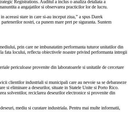
ategic Registrations. Auditul a inclus o analiza detaliata a
anuntita a angajatilor si observarea practicilor lor de lucru.
n aceeasi stare in care si-au inceput ziua,” a spus Darek
si partenerilor nostri, ca punem mare pret pe siguranta. Suntem
ediului, prin care ne imbunatatim performanta tuturor unitatilor din
la fata locului, reflecta obiectivele noastre privind performanta intregii
eriale periculoase provenite din laboratoarele si unitatile de cercetare
ii clientilor industriali si municipali care au nevoie sa se debaraseze
e si eliminare a deseurilor, situate in Statele Unite si Porto Rico.
rea solventilor, reciclarea deseurilor electronice si provenite din
eseuri, mediu si curatare industriala. Pentru mai multe informatii,