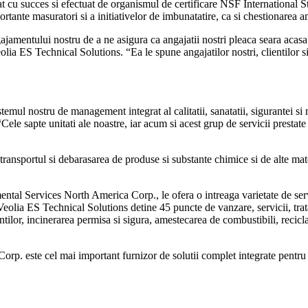
cu succes si efectuat de organismul de certificare NSF International Str
rtante masuratori si a initiativelor de imbunatatire, ca si chestionarea am
mentului nostru de a ne asigura ca angajatii nostri pleaca seara acasa i
olia ES Technical Solutions. “Ea le spune angajatilor nostri, clientilor 
 nostru de management integrat al calitatii, sanatatii, sigurantei si m
ele sapte unitati ale noastre, iar acum si acest grup de servicii prestate 
 transportul si debarasarea de produse si substante chimice si de alte mat
al Services North America Corp., le ofera o intreaga varietate de servic
eolia ES Technical Solutions detine 45 puncte de vanzare, servicii, tratar
entilor, incinerarea permisa si sigura, amestecarea de combustibili, recicla
. este cel mai important furnizor de solutii complet integrate pentru d