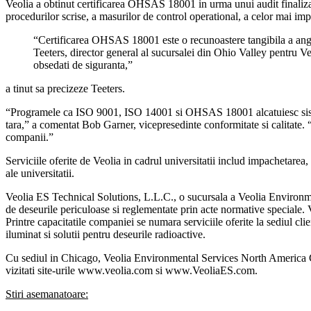
Veolia a obtinut certificarea OHSAS 18001 in urma unui audit finalizat 
procedurilor scrise, a masurilor de control operational, a celor mai impo
“Certificarea OHSAS 18001 este o recunoastere tangibila a angaja
Teeters, director general al sucursalei din Ohio Valley pentru Ve
obsedati de siguranta,”
a tinut sa precizeze Teeters.
“Programele ca ISO 9001, ISO 14001 si OHSAS 18001 alcatuiesc sistemul
tara,” a comentat Bob Garner, vicepresedinte conformitate si calitate. “C
companii.”
Serviciile oferite de Veolia in cadrul universitatii includ impachetarea,
ale universitatii.
Veolia ES Technical Solutions, L.L.C., o sucursala a Veolia Environment
de deseurile periculoase si reglementate prin acte normative speciale. V
Printre capacitatile companiei se numara serviciile oferite la sediul cli
iluminat si solutii pentru deseurile radioactive.
Cu sediul in Chicago, Veolia Environmental Services North America Corp
vizitati site-urile www.veolia.com si www.VeoliaES.com.
Stiri asemanatoare: