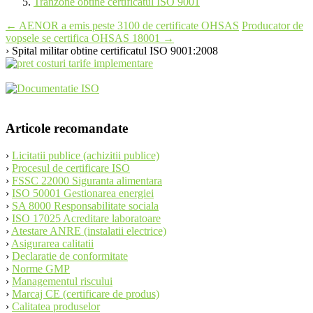
Tranzone obtine certificatul ISO 9001
Post
←
AENOR a emis peste 3100 de certificate OHSAS
Producator de
vopsele se certifica OHSAS 18001
→
navigation
› Spital militar obtine certificatul ISO 9001:2008
Articole recomandate
›
Licitatii publice (achizitii publice)
›
Procesul de certificare ISO
›
FSSC 22000 Siguranta alimentara
›
ISO 50001 Gestionarea energiei
›
SA 8000 Responsabilitate sociala
›
ISO 17025 Acreditare laboratoare
›
Atestare ANRE (instalatii electrice)
›
Asigurarea calitatii
›
Declaratie de conformitate
›
Norme GMP
›
Managementul riscului
›
Marcaj CE (certificare de produs)
›
Calitatea produselor