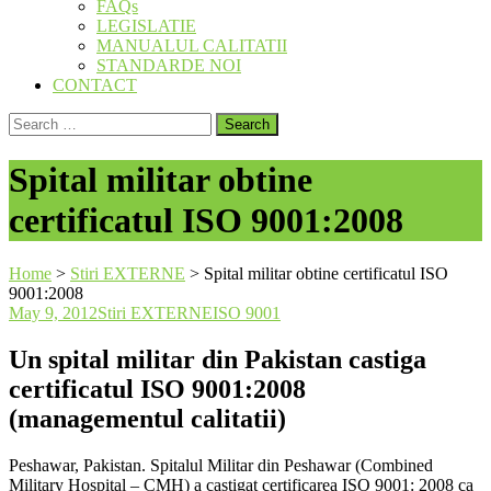
FAQs
LEGISLATIE
MANUALUL CALITATII
STANDARDE NOI
CONTACT
Search
for:
Spital militar obtine
certificatul ISO 9001:2008
Home
>
Stiri EXTERNE
>
Spital militar obtine certificatul ISO
9001:2008
May 9, 2012
Stiri EXTERNE
ISO 9001
Un spital militar din Pakistan castiga
certificatul ISO 9001:2008
(managementul calitatii)
Peshawar, Pakistan. Spitalul Militar din Peshawar (Combined
Military Hospital – CMH) a castigat certificarea ISO 9001: 2008 ca