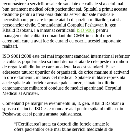
recunoastere a serviciilor sale de sanatate de calitate si a celui mai
bun tratament medical oferit pacientilor sai. Spitalul a primit aceasta
distinctie pentru a treia oara datorita serviciilor sale medicale
necostisitoare, pe care le pune atat la dispozitia militarilor, cat si a
persoanelor civile. Comandantului Corpului Peshawar, lt. gen.
Khalid Rabbani, i-a inmanat certificatul
ISO 9001
pentru
managementul calitatii comandantului CMH in cadrul unei
ceremonii care a avut loc de curand cu ocazia acestei importante
realizari.
ISO 9001:2008 este cel mai important standard international referitor
la calitate, popularitatea sa fiind demonstrata de cele peste un milion
de organizatii din lume care au aderat la acest standard. El se
adreseaza tuturor tipurilor de organizatii, de orice marime si activand
in orice domeniu, inclusiv cel medical. Spitalele militare reprezinta
acele spitale ale fortelor armate pakistaneze, situate in diferite
cantonamente militare si conduse de medici apartinand Corpului
Medical al Armatei.
Comentand pe marginea evenimentului, lt. gen. Khalid Rabbani a
spus ca distinctia ISO este o onoare atat pentru spitalul militar din
Peshawar, cat si pentru armata pakistaneza.
“[Certificarea] arata ca doctorii din fortele armate le
ofera pacientilor cele mai bune servicii medicale si de