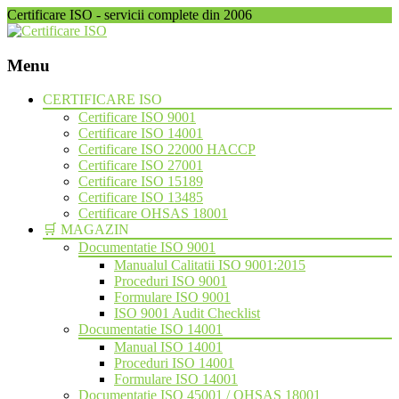
Certificare ISO - servicii complete din 2006
Menu
Skip
CERTIFICARE ISO
to
Certificare ISO 9001
content
Certificare ISO 14001
Certificare ISO 22000 HACCP
Certificare ISO 27001
Certificare ISO 15189
Certificare ISO 13485
Certificare OHSAS 18001
🛒 MAGAZIN
Documentatie ISO 9001
Manualul Calitatii ISO 9001:2015
Proceduri ISO 9001
Formulare ISO 9001
ISO 9001 Audit Checklist
Documentatie ISO 14001
Manual ISO 14001
Proceduri ISO 14001
Formulare ISO 14001
Documentatie ISO 45001 / OHSAS 18001