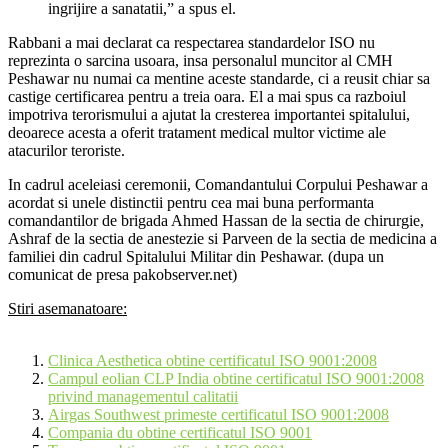
ingrijire a sanatatii,” a spus el.
Rabbani a mai declarat ca respectarea standardelor ISO nu
reprezinta o sarcina usoara, insa personalul muncitor al CMH
Peshawar nu numai ca mentine aceste standarde, ci a reusit chiar sa
castige certificarea pentru a treia oara. El a mai spus ca razboiul
impotriva terorismului a ajutat la cresterea importantei spitalului,
deoarece acesta a oferit tratament medical multor victime ale
atacurilor teroriste.
In cadrul aceleiasi ceremonii, Comandantului Corpului Peshawar a
acordat si unele distinctii pentru cea mai buna performanta
comandantilor de brigada Ahmed Hassan de la sectia de chirurgie,
Ashraf de la sectia de anestezie si Parveen de la sectia de medicina a
familiei din cadrul Spitalului Militar din Peshawar. (dupa un
comunicat de presa pakobserver.net)
Stiri asemanatoare:
Clinica Aesthetica obtine certificatul ISO 9001:2008
Campul eolian CLP India obtine certificatul ISO 9001:2008
privind managementul calitatii
Airgas Southwest primeste certificatul ISO 9001:2008
Compania du obtine certificatul ISO 9001