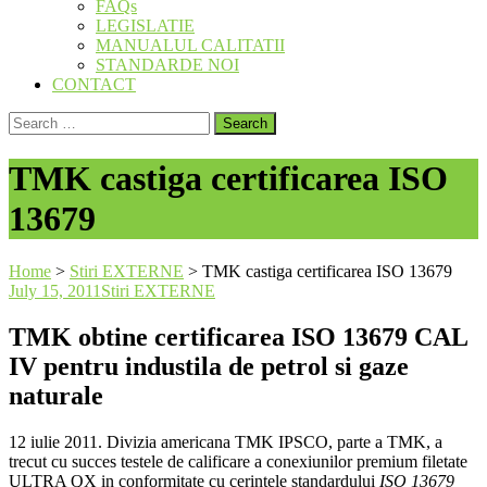
FAQs
LEGISLATIE
MANUALUL CALITATII
STANDARDE NOI
CONTACT
Search
for:
TMK castiga certificarea ISO
13679
Home
>
Stiri EXTERNE
>
TMK castiga certificarea ISO 13679
July 15, 2011
Stiri EXTERNE
TMK obtine certificarea ISO 13679 CAL
IV pentru industila de petrol si gaze
naturale
12 iulie 2011. Divizia americana TMK IPSCO, parte a TMK, a
trecut cu succes testele de calificare a conexiunilor premium filetate
ULTRA QX in conformitate cu cerintele standardului
ISO 13679