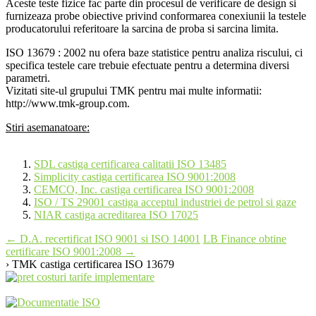
Aceste teste fizice fac parte din procesul de verificare de design si
furnizeaza probe obiective privind conformarea conexiunii la testele
producatorului referitoare la sarcina de proba si sarcina limita.
ISO 13679 : 2002 nu ofera baze statistice pentru analiza riscului, ci
specifica testele care trebuie efectuate pentru a determina diversi
parametri.
Vizitati site-ul grupului TMK pentru mai multe informatii:
http://www.tmk-group.com.
Stiri asemanatoare:
SDL castiga certificarea calitatii ISO 13485
Simplicity castiga certificarea ISO 9001:2008
CEMCO, Inc. castiga certificarea ISO 9001:2008
ISO / TS 29001 castiga acceptul industriei de petrol si gaze
NIAR castiga acreditarea ISO 17025
Post
←
D.A. recertificat ISO 9001 si ISO 14001
LB Finance obtine
certificare ISO 9001:2008
→
navigation
› TMK castiga certificarea ISO 13679