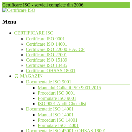
Certificare ISO - servicii complete din 2006
Menu
Skip
CERTIFICARE ISO
to
Certificare ISO 9001
content
Certificare ISO 14001
Certificare ISO 22000 HACCP
Certificare ISO 27001
Certificare ISO 15189
Certificare ISO 13485
Certificare OHSAS 18001
🛒 MAGAZIN
Documentatie ISO 9001
Manualul Calitatii ISO 9001:2015
Proceduri ISO 9001
Formulare ISO 9001
ISO 9001 Audit Checklist
Documentatie ISO 14001
Manual ISO 14001
Proceduri ISO 14001
Formulare ISO 14001
Documentatie ISO 45001 / OHSAS 18001