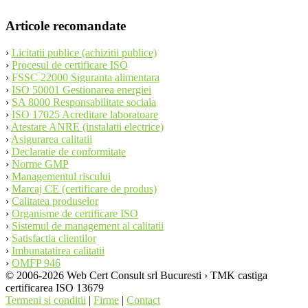
Articole recomandate
›
Licitatii publice (achizitii publice)
›
Procesul de certificare ISO
›
FSSC 22000 Siguranta alimentara
›
ISO 50001 Gestionarea energiei
›
SA 8000 Responsabilitate sociala
›
ISO 17025 Acreditare laboratoare
›
Atestare ANRE (instalatii electrice)
›
Asigurarea calitatii
›
Declaratie de conformitate
›
Norme GMP
›
Managementul riscului
›
Marcaj CE (certificare de produs)
›
Calitatea produselor
›
Organisme de certificare ISO
›
Sistemul de management al calitatii
›
Satisfactia clientilor
›
Imbunatatirea calitatii
›
OMFP 946
© 2006-2026 Web Cert Consult srl Bucuresti › TMK castiga
certificarea ISO 13679
Termeni si conditii
|
Firme
|
Contact