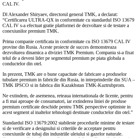
CAL IV.
Dl Alexander Shiryaev, directorul general TMK, a declarat:
“Certificarea ULTRA-QX in conformitate cu standardul ISO 13679
CAL IV s-a efectuat gratie platformei de dezvoltare si de testare a
conexiunilor premium TMK.
Prima companie certificata in conformitate cu ISO 13679 CAL IV
provine din Rusia. Aceste proiecte de succes demonstreaza
dezvoltarea dinamica a diviziei TMK Premium. Compania si-a fixat
telul de a deveni lider pe segmentul premium pe piata globala a
conductelor din otel.
In prezent, TMK are o bune capacitate de fabricare a produselor
tubulare premium in fabricile din Rusia, in intreprinderile din SUA –
TMK IPSCO si in fabrica din Kazakhstan TMK-Kaztrubprom.
Ne extindem, de asemenea, reteaua internationala de licente, pentru
a fi mai aproape de consumatori, iar extinderea liniei de produse
premium certificate deschide pentru TMK perspective optimiste in
acest segment al inaltelor tehnologii destinate conductelor din otel.”
Standardul ISO 13679:2002 stabileste procedurile minime de testare
si de verificare a designului si criteriile de acceptare pentru
conexiunile de tubaj din industriile uleiului si gazelor naturale.