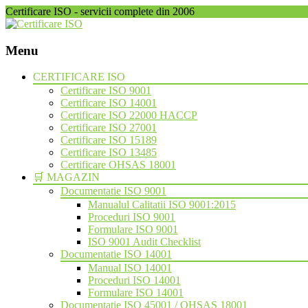
Certificare ISO - servicii complete din 2006
Menu
Skip
CERTIFICARE ISO
to
Certificare ISO 9001
content
Certificare ISO 14001
Certificare ISO 22000 HACCP
Certificare ISO 27001
Certificare ISO 15189
Certificare ISO 13485
Certificare OHSAS 18001
🛒 MAGAZIN
Documentatie ISO 9001
Manualul Calitatii ISO 9001:2015
Proceduri ISO 9001
Formulare ISO 9001
ISO 9001 Audit Checklist
Documentatie ISO 14001
Manual ISO 14001
Proceduri ISO 14001
Formulare ISO 14001
Documentatie ISO 45001 / OHSAS 18001