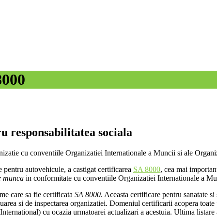
8000
u responsabilitatea sociala
nizatie cu conventiile Organizatiei Internationale a Muncii si ale Organi
e pentru autovehicule, a castigat certificarea
SA 8000
, cea mai importan
de munca
in conformitate cu conventiile Organizatiei Internationale a M
e care sa fie certificata
SA 8000
. Aceasta certificare pentru sanatate s
rea si de inspectarea organizatiei. Domeniul certificarii acopera toate p
nternational) cu ocazia urmatoarei actualizari a acestuia. Ultima listare