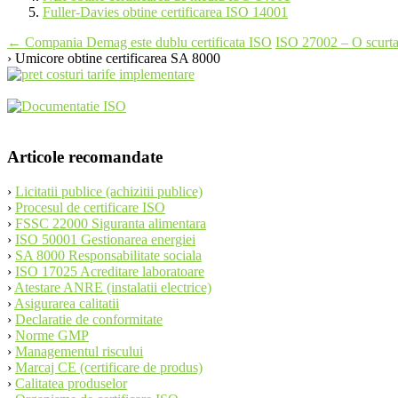
Fuller-Davies obtine certificarea ISO 14001
Post
←
Compania Demag este dublu certificata ISO
ISO 27002 – O scurta 
› Umicore obtine certificarea SA 8000
navigation
Articole recomandate
›
Licitatii publice (achizitii publice)
›
Procesul de certificare ISO
›
FSSC 22000 Siguranta alimentara
›
ISO 50001 Gestionarea energiei
›
SA 8000 Responsabilitate sociala
›
ISO 17025 Acreditare laboratoare
›
Atestare ANRE (instalatii electrice)
›
Asigurarea calitatii
›
Declaratie de conformitate
›
Norme GMP
›
Managementul riscului
›
Marcaj CE (certificare de produs)
›
Calitatea produselor