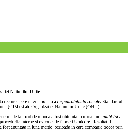
zatiei Natiunilor Unite
ta recunoastere internationala a
responsabilitatii sociale
. Standardul
uncii (OIM) si ale Organizatiei Natiunilor Unite (ONU).
i securitate la locul de munca a fost obtinuta in urma unui
audit ISO
rocedurile interne si externe ale fabricii Umicore. Rezultatul
 a fost anuntata in luna martie, perioada in care compania trecea prin