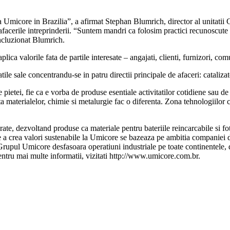
ia Umicore in Brazilia”, a afirmat Stephan Blumrich, director al unitati
 afacerile intreprinderii. “Suntem mandri ca folosim practici recunoscut
oncluzionat Blumrich.
plica valorile fata de partile interesate – angajati, clienti, furnizori, com
le sale concentrandu-se in patru directii principale de afaceri: catalizat
te pietei, fie ca e vorba de produse esentiale activitatilor cotidiene sau
nta materialelor, chimie si metalurgie fac o diferenta. Zona tehnologiilo
e, dezvoltand produse ca materiale pentru bateriile reincarcabile si foto
 a crea valori sustenabile la Umicore se bazeaza pe ambitia companiei de
Grupul Umicore desfasoara operatiuni industriale pe toate continentele, d
ntru mai multe informatii, vizitati http://www.umicore.com.br.