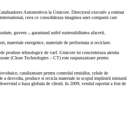
i Catalisadores Automotivos la Umicore. Directorul executiv a estimat
e international, ceea ce consolideaza imaginea unei companii care
unitate, guvern -, garantand astfel sustenabilitatea afacerii.
ori, materiale energetice, materiale de performata si reciclare.
 de de produse tehnologice de varf. Umicore isi concentreaza atentia
r curate (Clean Technologies – CT) este raspunzatoare pentru
voltaice, catalizatoare pentru controlul emisiilor, celule de
 a dezvolta, produce si recicla materiale in scopul implinirii misiunii
eservind o baza globala de clienti. In 2009, venitul raportat a fost de