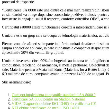
procesul de inspectie.
“Certificarea SA 8000 este una dintre cele mai mari realizari din istor
ca standardul va atrage dupa sine consecinte pozitive, inclusiv pentru
investeste in angajatii sai si ii respecta, conform criteriilor OIM”, a c
Certificatul sa8000 atesta functionarea corecta a intreprinderii care isi a
Umicore este un grup care se ocupa cu tehnologia materialelor, activitati
Fiecare zona de afaceri se imparte in diferite unitati de afaceri destina
asupra zonelor de aplicare, in care cunostintele companiei despre stii
aproximativ 50% din veniturile grupului.
Umicore investeste circa 90% din bugetul sau in zona tehnologiilor curat
combustibil, recicland, de asemenea, si metale pretioase. Obiectivul de
sale: Materiale pentru o Viata mai Buna (Materials for a Better Life). 
6,9 miliarde de euro, compania avand in prezent 14300 de angajati. Pe
Stiri asemanatoare:
Cum pot implementa companiile standardul SA 8000 ?
Certificare SA 8000 pentru un Stadion National
VIDA Diagnostics obtine ISO 13485 si certificarea CE
NEI obtine certificarea de mediu ISO 14001