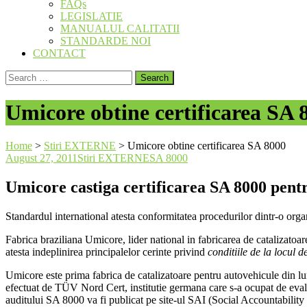
FAQs
LEGISLATIE
MANUALUL CALITATII
STANDARDE NOI
CONTACT
Search
for:
Umicore obtine certificarea SA 
Home
>
Stiri EXTERNE
>
Umicore obtine certificarea SA 8000
August 27, 2011
Stiri EXTERNE
SA 8000
Umicore castiga certificarea SA 8000 pentr
Standardul international atesta conformitatea procedurilor dintr-o orga
Fabrica braziliana Umicore, lider national in fabricarea de catalizatoar
atesta indeplinirea principalelor cerinte privind
conditiile de la locul 
Umicore este prima fabrica de catalizatoare pentru autovehicule din lum
efectuat de TÜV Nord Cert, institutie germana care s-a ocupat de evalua
auditului SA 8000 va fi publicat pe site-ul SAI (Social Accountability I