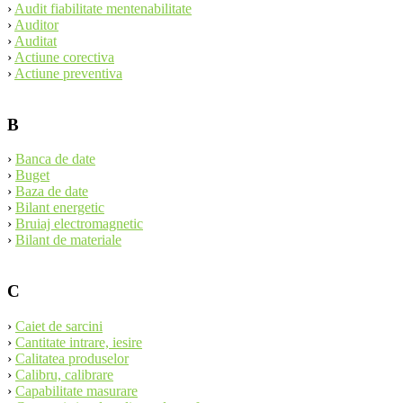
›
Audit fiabilitate mentenabilitate
›
Auditor
›
Auditat
›
Actiune corectiva
›
Actiune preventiva
B
›
Banca de date
›
Buget
›
Baza de date
›
Bilant energetic
›
Bruiaj electromagnetic
›
Bilant de materiale
C
›
Caiet de sarcini
›
Cantitate intrare, iesire
›
Calitatea produselor
›
Calibru, calibrare
›
Capabilitate masurare