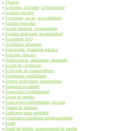
›
Abatere
›
Achizitor, achizitie, achizitionare
›
Analiza riscului
›
Acceptare, acces, accesibilitate
›
Analiza esecului
›
Acord bilateral, recunoastere
›
Analiza defectarii, incertitudinii
›
Acreditare ISO
›
Acreditare laborator
›
Aitiografie, Asistenta tehnica
›
Ajustare, alocare
›
Andosament, anduranta, anomalie
›
Acord de certificare
›
Activitate de supraveghere
›
Aprobarea capabilitatii
›
Arbore defectiune, mentenanta
›
Asigurarea calitatii
›
Asigurarea conformitatii
›
Agent de mediu
›
Aprecierea conformitatii, riscului
›
Aparat de masura
›
Aplicarea unui standard
›
Asigurarea fiabilitatii mentenabilitatii
›
Audit
›
Audit de mediu, management de mediu