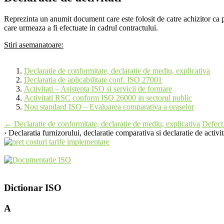
Reprezinta un anumit document care este folosit de catre achizitor ca pe
care urmeaza a fi efectuate in cadrul contractului.
Stiri asemanatoare:
Declaratie de conformitate, declaratie de mediu, explicativa
Declaratia de aplicabilitate conf. ISO 27001
Activitati – Asistenta ISO si servicii de formare
Activitati RSC conform ISO 26000 in sectorul public
Nou standard ISO – Evaluarea comparativa a oraselor
Post
←
Declaratie de conformitate, declaratie de mediu, explicativa
Defec
› Declaratia furnizorului, declaratie comparativa si declaratie de activit
navigation
Dictionar ISO
A