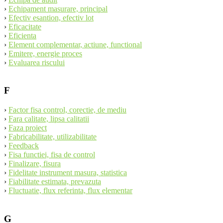
›
Echipament masurare, principal
›
Efectiv esantion, efectiv lot
›
Eficacitate
›
Eficienta
›
Element complementar, actiune, functional
›
Emitere, energie proces
›
Evaluarea riscului
F
›
Factor fisa control, corectie, de mediu
›
Fara calitate, lipsa calitatii
›
Faza proiect
›
Fabricabilitate, utilizabilitate
›
Feedback
›
Fisa functiei, fisa de control
›
Finalizare, fisura
›
Fidelitate instrument masura, statistica
›
Fiabilitate estimata, prevazuta
›
Fluctuatie, flux referinta, flux elementar
G