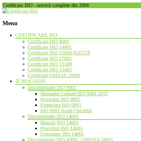
Certificare ISO - servicii complete din 2006
Menu
Skip
CERTIFICARE ISO
to
Certificare ISO 9001
content
Certificare ISO 14001
Certificare ISO 22000 HACCP
Certificare ISO 27001
Certificare ISO 15189
Certificare ISO 13485
Certificare OHSAS 18001
🛒 MAGAZIN
Documentatie ISO 9001
Manualul Calitatii ISO 9001:2015
Proceduri ISO 9001
Formulare ISO 9001
ISO 9001 Audit Checklist
Documentatie ISO 14001
Manual ISO 14001
Proceduri ISO 14001
Formulare ISO 14001
Documentatie ISO 45001 / OHSAS 18001