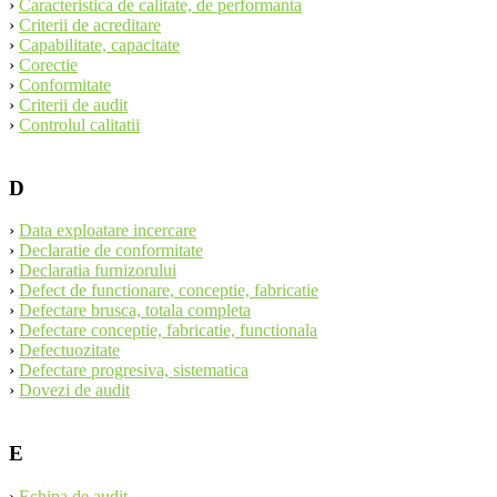
›
Caracteristica de calitate, de performanta
›
Criterii de acreditare
›
Capabilitate, capacitate
›
Corectie
›
Conformitate
›
Criterii de audit
›
Controlul calitatii
D
›
Data exploatare incercare
›
Declaratie de conformitate
›
Declaratia furnizorului
›
Defect de functionare, conceptie, fabricatie
›
Defectare brusca, totala completa
›
Defectare conceptie, fabricatie, functionala
›
Defectuozitate
›
Defectare progresiva, sistematica
›
Dovezi de audit
E
›
Echipa de audit