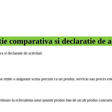
ie comparativa si declaratie de ac
a si declaratie de activitati
se emite o asigurare scrisa precum ca un produs, serviciu sau proces este
eritoare la echivalenta unui anumit produs fata de un alt produs concuren