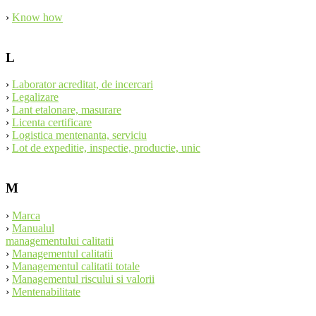
›
Know how
L
›
Laborator acreditat, de incercari
›
Legalizare
›
Lant etalonare, masurare
›
Licenta certificare
›
Logistica mentenanta, serviciu
›
Lot de expeditie, inspectie, productie, unic
M
›
Marca
›
Manualul
managementului calitatii
›
Managementul calitatii
›
Managementul calitatii totale
›
Managementul riscului si valorii
›
Mentenabilitate