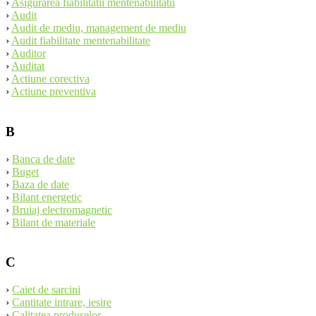
›
Asigurarea fiabilitatii mentenabilitatii
›
Audit
›
Audit de mediu, management de mediu
›
Audit fiabilitate mentenabilitate
›
Auditor
›
Auditat
›
Actiune corectiva
›
Actiune preventiva
B
›
Banca de date
›
Buget
›
Baza de date
›
Bilant energetic
›
Bruiaj electromagnetic
›
Bilant de materiale
C
›
Caiet de sarcini
›
Cantitate intrare, iesire
›
Calitatea produselor