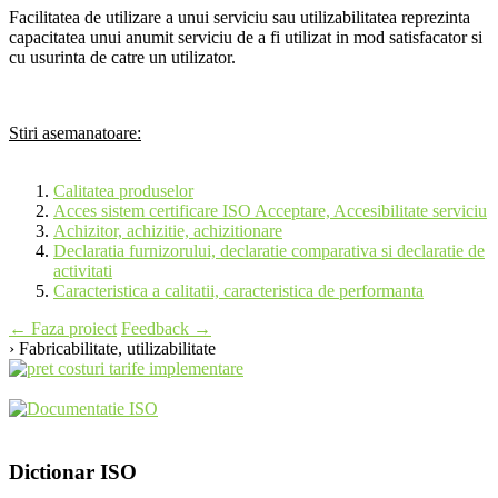
Facilitatea de utilizare a unui serviciu sau utilizabilitatea reprezinta
capacitatea unui anumit serviciu de a fi utilizat in mod satisfacator si
cu usurinta de catre un utilizator.
Stiri asemanatoare:
Calitatea produselor
Acces sistem certificare ISO Acceptare, Accesibilitate serviciu
Achizitor, achizitie, achizitionare
Declaratia furnizorului, declaratie comparativa si declaratie de
activitati
Caracteristica a calitatii, caracteristica de performanta
Post
←
Faza proiect
Feedback
→
› Fabricabilitate, utilizabilitate
navigation
Dictionar ISO