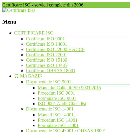
Certificare ISO - servicii complete din 2006
Menu
Skip
CERTIFICARE ISO
to
Certificare ISO 9001
content
Certificare ISO 14001
Certificare ISO 22000 HACCP
Certificare ISO 27001
Certificare ISO 15189
Certificare ISO 13485
Certificare OHSAS 18001
🛒 MAGAZIN
Documentatie ISO 9001
Manualul Calitatii ISO 9001:2015
Proceduri ISO 9001
Formulare ISO 9001
ISO 9001 Audit Checklist
Documentatie ISO 14001
Manual ISO 14001
Proceduri ISO 14001
Formulare ISO 14001
Documentatie ISO 45001 / OHSAS 18001