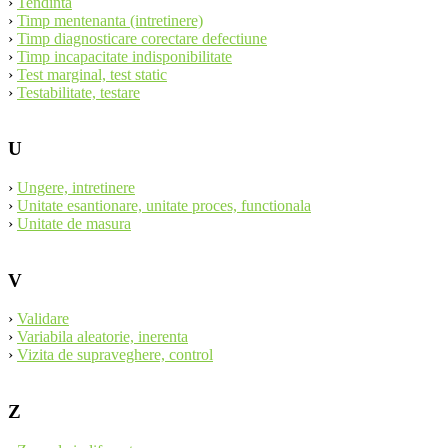
›
Tendinta
›
Timp mentenanta (intretinere)
›
Timp diagnosticare corectare defectiune
›
Timp incapacitate indisponibilitate
›
Test marginal, test static
›
Testabilitate, testare
U
›
Ungere, intretinere
›
Unitate esantionare, unitate proces, functionala
›
Unitate de masura
V
›
Validare
›
Variabila aleatorie, inerenta
›
Vizita de supraveghere, control
Z