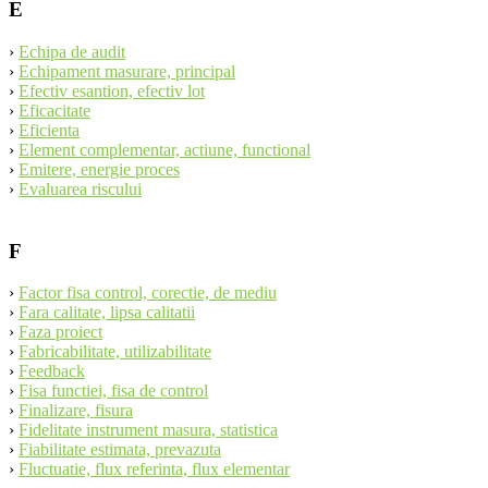
E
›
Echipa de audit
›
Echipament masurare, principal
›
Efectiv esantion, efectiv lot
›
Eficacitate
›
Eficienta
›
Element complementar, actiune, functional
›
Emitere, energie proces
›
Evaluarea riscului
F
›
Factor fisa control, corectie, de mediu
›
Fara calitate, lipsa calitatii
›
Faza proiect
›
Fabricabilitate, utilizabilitate
›
Feedback
›
Fisa functiei, fisa de control
›
Finalizare, fisura
›
Fidelitate instrument masura, statistica
›
Fiabilitate estimata, prevazuta
›
Fluctuatie, flux referinta, flux elementar