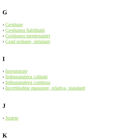
G
›
Gestiune
›
Gestiunea fiabilitatii
›
Gestiunea mentenantei
›
Grad poluare, simulare
I
›
Inregistrare
›
Imbunatatirea calitatii
›
Imbunatatirea continua
›
Incertitudine masurare, relativa, standard
J
›
Justete
K