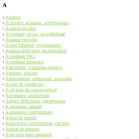
A
›
Abatere
›
Achizitor, achizitie, achizitionare
›
Analiza riscului
›
Acceptare, acces, accesibilitate
›
Analiza esecului
›
Acord bilateral, recunoastere
›
Analiza defectarii, incertitudinii
›
Acreditare ISO
›
Acreditare laborator
›
Aitiografie, Asistenta tehnica
›
Ajustare, alocare
›
Andosament, anduranta, anomalie
›
Acord de certificare
›
Activitate de supraveghere
›
Aprobarea capabilitatii
›
Arbore defectiune, mentenanta
›
Asigurarea calitatii
›
Asigurarea conformitatii
›
Agent de mediu
›
Aprecierea conformitatii, riscului
›
Aparat de masura
›
Aplicarea unui standard