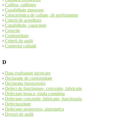
›
Calibru, calibrare
›
Capabilitate masurare
›
Caracteristica de calitate, de performanta
›
Criterii de acreditare
›
Capabilitate, capacitate
›
Corectie
›
Conformitate
›
Criterii de audit
›
Controlul calitatii
D
›
Data exploatare incercare
›
Declaratie de conformitate
›
Declaratia furnizorului
›
Defect de functionare, conceptie, fabricatie
›
Defectare brusca, totala completa
›
Defectare conceptie, fabricatie, functionala
›
Defectuozitate
›
Defectare progresiva, sistematica
›
Dovezi de audit