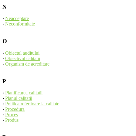
N
›
Neacceptare
›
Neconformitate
O
›
Obiectul auditului
›
Obiectivul calitatii
›
Organism de acreditare
P
›
Planificarea calitatii
›
Planul calitatii
›
Politica referitoare la calitate
›
Procedura
›
Proces
›
Produs