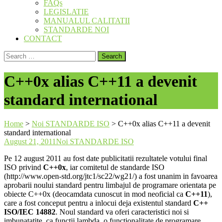
FAQs
LEGISLATIE
MANUALUL CALITATII
STANDARDE NOI
CONTACT
Search
for:
C++0x alias C++11 a devenit
standard international
Home
>
Noi STANDARDE ISO
>
C++0x alias C++11 a devenit
standard international
August 21, 2011
Noi STANDARDE ISO
Pe 12 august 2011 au fost date publicitatii rezultatele votului final
ISO privind
C++0x
, iar comitetul de standarde ISO
(http://www.open-std.org/jtc1/sc22/wg21/) a fost unanim in favoarea
aprobarii noului standard pentru limbajul de programare orientata pe
obiecte C++0x (deocamdata cunoscut in mod neoficial ca
C++11
),
care a fost conceput pentru a inlocui deja existentul standard
C++
ISO/IEC 14882
. Noul standard va oferi caracteristici noi si
imbunatatite, ca functii lambda, o functionalitate de programare