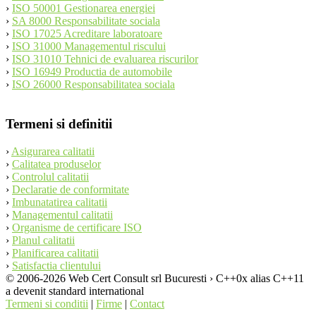
›
ISO 50001 Gestionarea energiei
›
SA 8000 Responsabilitate sociala
›
ISO 17025 Acreditare laboratoare
›
ISO 31000 Managementul riscului
›
ISO 31010 Tehnici de evaluarea riscurilor
›
ISO 16949 Productia de automobile
›
ISO 26000 Responsabilitatea sociala
Termeni si definitii
›
Asigurarea calitatii
›
Calitatea produselor
›
Controlul calitatii
›
Declaratie de conformitate
›
Imbunatatirea calitatii
›
Managementul calitatii
›
Organisme de certificare ISO
›
Planul calitatii
›
Planificarea calitatii
›
Satisfactia clientului
© 2006-2026 Web Cert Consult srl Bucuresti › C++0x alias C++11
a devenit standard international
Termeni si conditii
|
Firme
|
Contact