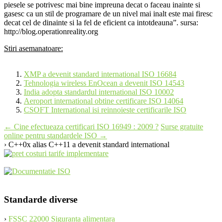
piesele se potrivesc mai bine impreuna decat o faceau inainte si
gasesc ca un stil de programare de un nivel mai inalt este mai firesc
decat cel de dinainte si la fel de eficient ca intotdeauna”. sursa:
http://blog.operationreality.org
Stiri asemanatoare:
XMP a devenit standard international ISO 16684
Tehnologia wireless EnOcean a devenit ISO 14543
India adopta standardul international ISO 10002
Aeroport international obtine certificare ISO 14064
CSOFT International isi reinnoieste certificarile ISO
Post
←
Cine efectueaza certificari ISO 16949 : 2009 ?
Surse gratuite
online pentru standardele ISO
→
navigation
› C++0x alias C++11 a devenit standard international
Standarde diverse
›
FSSC 22000 Siguranta alimentara