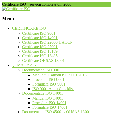
Certificare ISO - servicii complete din 2006
Menu
Skip
CERTIFICARE ISO
to
Certificare ISO 9001
content
Certificare ISO 14001
Certificare ISO 22000 HACCP
Certificare ISO 27001
Certificare ISO 15189
Certificare ISO 13485
Certificare OHSAS 18001
🛒 MAGAZIN
Documentatie ISO 9001
Manualul Calitatii ISO 9001:2015
Proceduri ISO 9001
Formulare ISO 9001
ISO 9001 Audit Checklist
Documentatie ISO 14001
Manual ISO 14001
Proceduri ISO 14001
Formulare ISO 14001
Documentatie ISO 45001 / OHSAS 18001