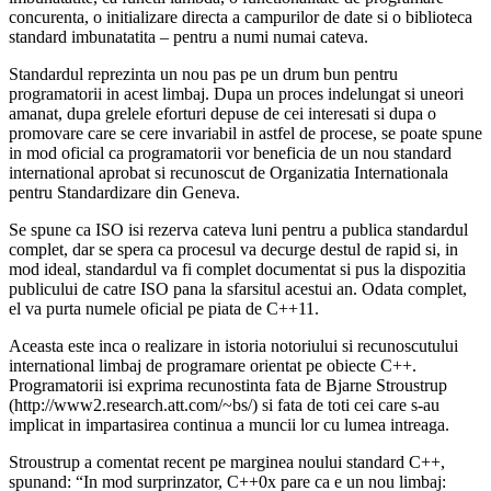
concurenta, o initializare directa a campurilor de date si o biblioteca
standard imbunatatita – pentru a numi numai cateva.
Standardul reprezinta un nou pas pe un drum bun pentru
programatorii in acest limbaj. Dupa un proces indelungat si uneori
amanat, dupa grelele eforturi depuse de cei interesati si dupa o
promovare care se cere invariabil in astfel de procese, se poate spune
in mod oficial ca programatorii vor beneficia de un nou standard
international aprobat si recunoscut de Organizatia Internationala
pentru Standardizare din Geneva.
Se spune ca ISO isi rezerva cateva luni pentru a publica standardul
complet, dar se spera ca procesul va decurge destul de rapid si, in
mod ideal, standardul va fi complet documentat si pus la dispozitia
publicului de catre ISO pana la sfarsitul acestui an. Odata complet,
el va purta numele oficial pe piata de C++11.
Aceasta este inca o realizare in istoria notoriului si recunoscutului
international limbaj de programare orientat pe obiecte C++.
Programatorii isi exprima recunostinta fata de Bjarne Stroustrup
(http://www2.research.att.com/~bs/) si fata de toti cei care s-au
implicat in impartasirea continua a muncii lor cu lumea intreaga.
Stroustrup a comentat recent pe marginea noului standard C++,
spunand: “In mod surprinzator, C++0x pare ca e un nou limbaj: