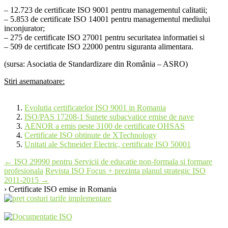
– 12.723 de certificate ISO 9001 pentru managementul calitatii;
– 5.853 de certificate ISO 14001 pentru managementul mediului
inconjurator;
– 275 de certificate ISO 27001 pentru securitatea informatiei si
– 509 de certificate ISO 22000 pentru siguranta alimentara.
(sursa: Asociatia de Standardizare din România – ASRO)
Stiri asemanatoare:
Evolutia certificatelor ISO 9001 in Romania
ISO/PAS 17208-1 Sunete subacvatice emise de nave
AENOR a emis peste 3100 de certificate OHSAS
Certificate ISO obtinute de XTechnology
Unitati ale Schneider Electric, certificate ISO 50001
Post
←
ISO 29990 pentru Servicii de educatie non-formala si formare
profesionala
Revista ISO Focus + prezinta planul strategic ISO
navigation
2011-2015
→
› Certificate ISO emise in Romania