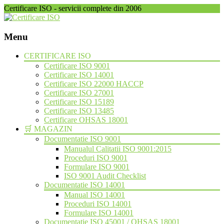
Certificare ISO - servicii complete din 2006
Menu
Skip
CERTIFICARE ISO
to
Certificare ISO 9001
content
Certificare ISO 14001
Certificare ISO 22000 HACCP
Certificare ISO 27001
Certificare ISO 15189
Certificare ISO 13485
Certificare OHSAS 18001
🛒 MAGAZIN
Documentatie ISO 9001
Manualul Calitatii ISO 9001:2015
Proceduri ISO 9001
Formulare ISO 9001
ISO 9001 Audit Checklist
Documentatie ISO 14001
Manual ISO 14001
Proceduri ISO 14001
Formulare ISO 14001
Documentatie ISO 45001 / OHSAS 18001