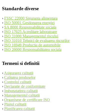
Standarde diverse
›
FSSC 22000 Siguranta alimentara
›
ISO 50001 Gestionarea energiei
›
SA 8000 Responsabilitate sociala
›
ISO 17025 Acreditare laboratoare
›
ISO 31000 Managementul riscului
›
ISO 31010 Tehnici de evaluarea riscurilor
›
ISO 16949 Productia de automobile
›
ISO 26000 Responsabilitatea sociala
Termeni si definitii
›
Asigurarea calitatii
›
Calitatea produselor
›
Controlul calitatii
›
Declaratie de conformitate
›
Imbunatatirea calitatii
›
Managementul calitatii
›
Organisme de certificare ISO
›
Planul calitatii
›
Planificarea calitatii