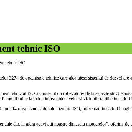
ment tehnic ISO
ent tehnic ISO
lor 3274 de organisme tehnice care alcatuiesc sistemul de dezvoltare a 
ment tehnic al ISO a cunoscut un rol evolutiv de la aspecte strict tehnic
 contributiile la indeplinirea obiectivelor si viziunii stabilite in cadru
 unor 14 organisme nationale membre ISO, prezentati in cadrul imaginii 
entiale dar, in afara activitatii noastre din „sala motoarelor”, oferim, 