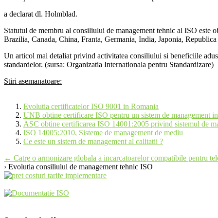
a declarat dl. Holmblad.
Statutul de membru al consiliului de management tehnic al ISO este obti
Brazilia, Canada, China, Franta, Germania, India, Japonia, Republica 
Un articol mai detaliat privind activitatea consiliului si beneficiile ad
standardelor. (sursa: Organizatia Internationala pentru Standardizare)
Stiri asemanatoare:
Evolutia certificatelor ISO 9001 in Romania
UNB obtine certificare ISO pentru un sistem de management in
ASC obtine certificarea ISO 14001:2005 privind sistemul de m
ISO 14005:2010, Sisteme de management de mediu
Ce este un sistem de management al calitatii ?
Post
←
Catre o armonizare globala a incarcatoarelor compatibile pentru tel
› Evolutia consiliului de management tehnic ISO
navigation