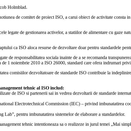
Jacob Holmblad.
otiunea de comitet de proiect ISO, a carui obiect de activitate consta i
le legate de gestionarea activelor, a statiilor de alimentare cu gaze natur
aptului ca ISO aloca resurse de dezvoltare doar pentru standardele pentru 
legate de responsabilitatea sociala inainte de a se recomanda transpuner
ata de 1 noiembrie 2010 a ISO 26000, standard care ofera indrumari privi
tatea comisiilor dezvoltatoare de standarde ISO contribuie la indeplinir
 management tehnic al ISO includ:
lizate de ISO si partenerii sai in vedrea dezvoltarii de standarde interna
national Electrotechnical Commission (IEC) – privind imbunatatirea coope
ng Lab”, pentru imbunatatirea sistemelor de elaborare a standardelor.
management tehnic intentioneaza sa o realizeze in jurul temei „Mai simpl