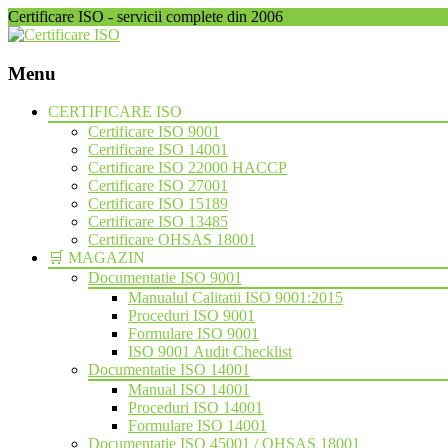
Certificare ISO - servicii complete din 2006
Menu
Skip
CERTIFICARE ISO
to
Certificare ISO 9001
content
Certificare ISO 14001
Certificare ISO 22000 HACCP
Certificare ISO 27001
Certificare ISO 15189
Certificare ISO 13485
Certificare OHSAS 18001
🛒 MAGAZIN
Documentatie ISO 9001
Manualul Calitatii ISO 9001:2015
Proceduri ISO 9001
Formulare ISO 9001
ISO 9001 Audit Checklist
Documentatie ISO 14001
Manual ISO 14001
Proceduri ISO 14001
Formulare ISO 14001
Documentatie ISO 45001 / OHSAS 18001