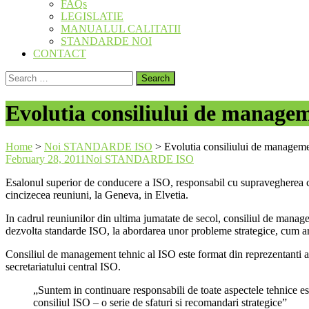
FAQs
LEGISLATIE
MANUALUL CALITATII
STANDARDE NOI
CONTACT
Search
for:
Evolutia consiliului de manage
Home
>
Noi STANDARDE ISO
>
Evolutia consiliului de managem
February 28, 2011
Noi STANDARDE ISO
Esalonul superior de conducere a ISO, responsabil cu supravegherea ce
cincizecea reuniuni, la Geneva, in Elvetia.
In cadrul reuniunilor din ultima jumatate de secol, consiliul de manage
dezvolta standarde ISO, la abordarea unor probleme strategice, cum ar fi
Consiliul de management tehnic al ISO este format din reprezentanti ai
secretariatului central ISO.
„Suntem in continuare responsabili de toate aspectele tehnice es
consiliul ISO – o serie de sfaturi si recomandari strategice”