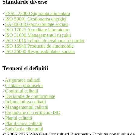
Standarde diverse
›
FSSC 22000 Siguranta alimentara
›
ISO 50001 Gestionarea energiei
›
SA 8000 Responsabilitate sociala
›
ISO 17025 Acreditare laboratoare
›
ISO 31000 Managementul riscului
›
ISO 31010 Tehnici de evaluarea riscurilor
›
ISO 16949 Productia de automobile
›
ISO 26000 Responsabilitatea sociala
Termeni si definitii
›
Asigurarea calitatii
›
Calitatea produselor
›
Controlul calitatii
›
Declaratie de conformitate
›
Imbunatatirea calitatii
›
Managementul calitatii
›
Organisme de certificare ISO
›
Planul calitatii
›
Planificarea calitatii
›
Satisfactia clientului
© 2006-2026 Web Cert Consult srl Bucuresti › Evolutia consiliului 