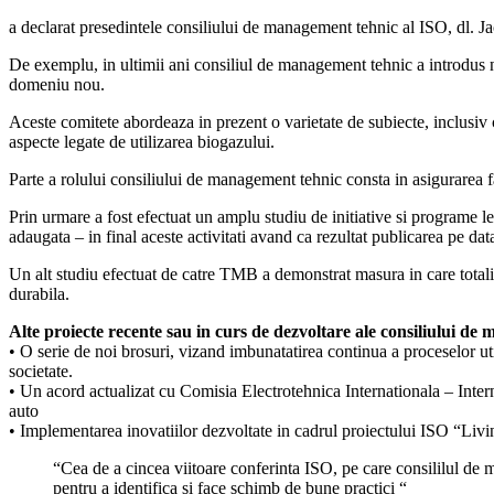
a declarat presedintele consiliului de management tehnic al ISO, dl. 
De exemplu, in ultimii ani consiliul de management tehnic a introdus n
domeniu nou.
Aceste comitete abordeaza in prezent o varietate de subiecte, inclusiv ce
aspecte legate de utilizarea biogazului.
Parte a rolului consiliului de management tehnic consta in asigurarea f
Prin urmare a fost efectuat un amplu studiu de initiative si programe 
adaugata – in final aceste activitati avand ca rezultat publicarea pe d
Un alt studiu efectuat de catre TMB a demonstrat masura in care totali
durabila.
Alte proiecte recente sau in curs de dezvoltare ale consiliului de
• O serie de noi brosuri, vizand imbunatatirea continua a proceselor uti
societate.
• Un acord actualizat cu Comisia Electrotehnica Internationala – Inter
auto
• Implementarea inovatiilor dezvoltate in cadrul proiectului ISO “Livi
“Cea de a cincea viitoare conferinta ISO, pe care consililul de 
pentru a identifica si face schimb de bune practici “