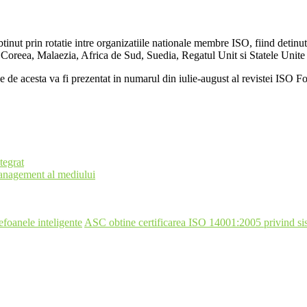
nut prin rotatie intre organizatiile nationale membre ISO, fiind detinut
Coreea, Malaezia, Africa de Sud, Suedia, Regatul Unit si Statele Unite 
use de acesta va fi prezentat in numarul din iulie-august al revistei ISO F
tegrat
anagement al mediului
efoanele inteligente
ASC obtine certificarea ISO 14001:2005 privind s