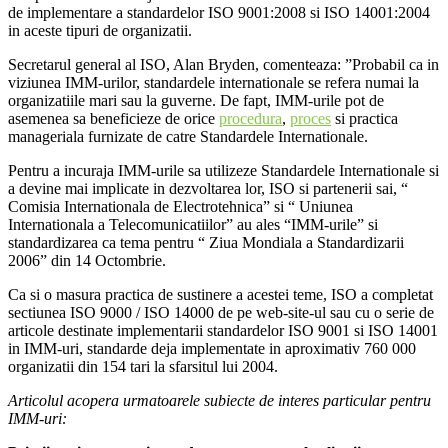
de implementare a standardelor ISO 9001:2008 si ISO 14001:2004
in aceste tipuri de organizatii.
Secretarul general al ISO, Alan Bryden, comenteaza: ”Probabil ca in
viziunea IMM-urilor, standardele internationale se refera numai la
organizatiile mari sau la guverne. De fapt, IMM-urile pot de
asemenea sa beneficieze de orice
procedura
,
proces
si practica
manageriala furnizate de catre Standardele Internationale.
Pentru a incuraja IMM-urile sa utilizeze Standardele Internationale si
a devine mai implicate in dezvoltarea lor, ISO si partenerii sai, “
Comisia Internationala de Electrotehnica” si “ Uniunea
Internationala a Telecomunicatiilor” au ales “IMM-urile” si
standardizarea ca tema pentru “ Ziua Mondiala a Standardizarii
2006” din 14 Octombrie.
Ca si o masura practica de sustinere a acestei teme, ISO a completat
sectiunea ISO 9000 / ISO 14000 de pe web-site-ul sau cu o serie de
articole destinate implementarii standardelor ISO 9001 si ISO 14001
in IMM-uri, standarde deja implementate in aproximativ 760 000
organizatii din 154 tari la sfarsitul lui 2004.
Articolul acopera urmatoarele subiecte de interes particular pentru
IMM-uri: