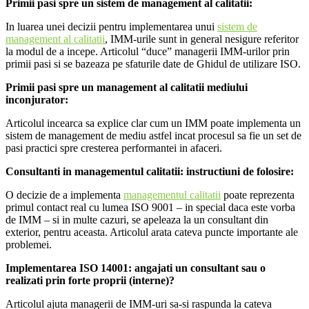
Primii pasi spre un sistem de management al calitatii:
In luarea unei decizii pentru implementarea unui
sistem de
management al calitatii
, IMM-urile sunt in general nesigure referitor
la modul de a incepe. Articolul “duce” managerii IMM-urilor prin
primii pasi si se bazeaza pe sfaturile date de Ghidul de utilizare ISO.
Primii pasi spre un management al calitatii mediului
inconjurator:
Articolul incearca sa explice clar cum un IMM poate implementa un
sistem de management de mediu astfel incat procesul sa fie un set de
pasi practici spre cresterea performantei in afaceri.
Consultanti in managementul calitatii: instructiuni de folosire:
O decizie de a implementa
managementul calitatii
poate reprezenta
primul contact real cu lumea ISO 9001 – in special daca este vorba
de IMM – si in multe cazuri, se apeleaza la un consultant din
exterior, pentru aceasta. Articolul arata cateva puncte importante ale
problemei.
Implementarea ISO 14001: angajati un consultant sau o
realizati prin forte proprii (interne)?
Articolul ajuta managerii de IMM-uri sa-si raspunda la cateva