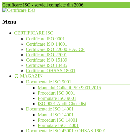
Certificare ISO - servicii complete din 2006
Menu
Skip
CERTIFICARE ISO
to
Certificare ISO 9001
content
Certificare ISO 14001
Certificare ISO 22000 HACCP
Certificare ISO 27001
Certificare ISO 15189
Certificare ISO 13485
Certificare OHSAS 18001
🛒 MAGAZIN
Documentatie ISO 9001
Manualul Calitatii ISO 9001:2015
Proceduri ISO 9001
Formulare ISO 9001
ISO 9001 Audit Checklist
Documentatie ISO 14001
Manual ISO 14001
Proceduri ISO 14001
Formulare ISO 14001
Documentatie ISO 45001 / OHSAS 18001