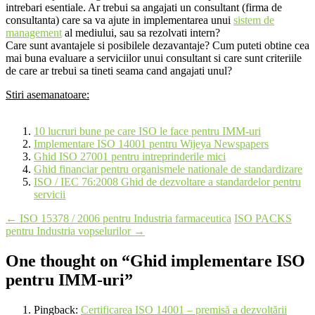
intrebari esentiale. Ar trebui sa angajati un consultant (firma de
consultanta) care sa va ajute in implementarea unui
sistem de
management
al mediului, sau sa rezolvati intern?
Care sunt avantajele si posibilele dezavantaje? Cum puteti obtine cea
mai buna evaluare a serviciilor unui consultant si care sunt criteriile
de care ar trebui sa tineti seama cand angajati unul?
Stiri asemanatoare:
10 lucruri bune pe care ISO le face pentru IMM-uri
Implementare ISO 14001 pentru Wijeya Newspapers
Ghid ISO 27001 pentru intreprinderile mici
Ghid financiar pentru organismele nationale de standardizare
ISO / IEC 76:2008 Ghid de dezvoltare a standardelor pentru
servicii
Post
←
ISO 15378 / 2006 pentru Industria farmaceutica
ISO PACKS
pentru Industria vopselurilor
→
navigation
One thought on “
Ghid implementare ISO
pentru IMM-uri
”
Pingback:
Certificarea ISO 14001 – premisă a dezvoltării