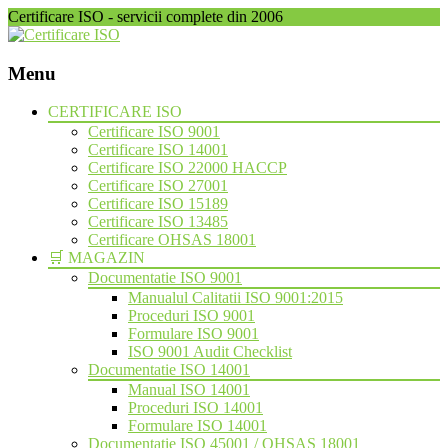
Certificare ISO - servicii complete din 2006
Menu
Skip
CERTIFICARE ISO
to
Certificare ISO 9001
content
Certificare ISO 14001
Certificare ISO 22000 HACCP
Certificare ISO 27001
Certificare ISO 15189
Certificare ISO 13485
Certificare OHSAS 18001
🛒 MAGAZIN
Documentatie ISO 9001
Manualul Calitatii ISO 9001:2015
Proceduri ISO 9001
Formulare ISO 9001
ISO 9001 Audit Checklist
Documentatie ISO 14001
Manual ISO 14001
Proceduri ISO 14001
Formulare ISO 14001
Documentatie ISO 45001 / OHSAS 18001