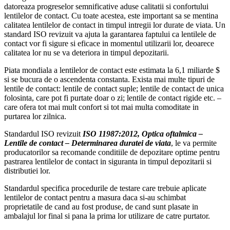
datoreaza progreselor semnificative aduse calitatii si confortului
lentilelor de contact. Cu toate acestea, este important sa se mentina
calitatea lentilelor de contact in timpul intregii lor durate de viata. Un
standard ISO revizuit va ajuta la garantarea faptului ca lentilele de
contact vor fi sigure si eficace in momentul utilizarii lor, deoarece
calitatea lor nu se va deteriora in timpul depozitarii.
Piata mondiala a lentilelor de contact este estimata la 6,1 miliarde $
si se bucura de o ascendenta constanta. Exista mai multe tipuri de
lentile de contact: lentile de contact suple; lentile de contact de unica
folosinta, care pot fi purtate doar o zi; lentile de contact rigide etc. –
care ofera tot mai mult confort si tot mai multa comoditate in
purtarea lor zilnica.
Standardul ISO revizuit
ISO 11987:2012, Optica oftalmica –
Lentile de contact – Determinarea duratei de viata
, le va permite
producatorilor sa recomande conditiile de depozitare optime pentru
pastrarea lentilelor de contact in siguranta in timpul depozitarii si
distributiei lor.
Standardul specifica procedurile de testare care trebuie aplicate
lentilelor de contact pentru a masura daca si-au schimbat
proprietatile de cand au fost produse, de cand sunt plasate in
ambalajul lor final si pana la prima lor utilizare de catre purtator.