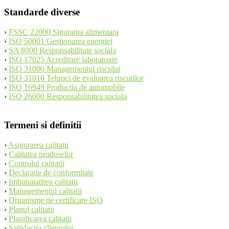
Standarde diverse
›
FSSC 22000 Siguranta alimentara
›
ISO 50001 Gestionarea energiei
›
SA 8000 Responsabilitate sociala
›
ISO 17025 Acreditare laboratoare
›
ISO 31000 Managementul riscului
›
ISO 31010 Tehnici de evaluarea riscurilor
›
ISO 16949 Productia de automobile
›
ISO 26000 Responsabilitatea sociala
Termeni si definitii
›
Asigurarea calitatii
›
Calitatea produselor
›
Controlul calitatii
›
Declaratie de conformitate
›
Imbunatatirea calitatii
›
Managementul calitatii
›
Organisme de certificare ISO
›
Planul calitatii
›
Planificarea calitatii
›
Satisfactia clientului