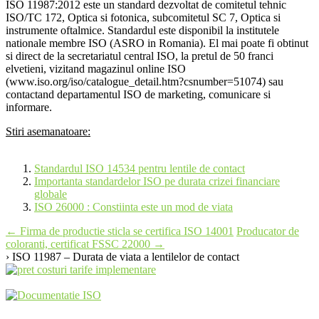
ISO 11987:2012 este un standard dezvoltat de comitetul tehnic
ISO/TC 172, Optica si fotonica, subcomitetul SC 7, Optica si
instrumente oftalmice. Standardul este disponibil la institutele
nationale membre ISO (ASRO in Romania). El mai poate fi obtinut
si direct de la secretariatul central ISO, la pretul de 50 franci
elvetieni, vizitand magazinul online ISO
(www.iso.org/iso/catalogue_detail.htm?csnumber=51074) sau
contactand departamentul ISO de marketing, comunicare si
informare.
Stiri asemanatoare:
Standardul ISO 14534 pentru lentile de contact
Importanta standardelor ISO pe durata crizei financiare
globale
ISO 26000 : Constiinta este un mod de viata
Post
←
Firma de productie sticla se certifica ISO 14001
Producator de
coloranti, certificat FSSC 22000
→
navigation
› ISO 11987 – Durata de viata a lentilelor de contact