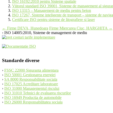
ISO 16192:2010 pentru Sisteme spatiale
Viitorul standard ISO 39001, Sisteme de management al sigurant
ISO 13315 – Management de mediu pentru beton
ISO 17267, Sisteme inteligente de transport – sisteme de naviga
Certificare ISO pentru sisteme de litografiere si laser
Post
←
Firme DEVA, Hunedoara
Firme Miercurea Ciuc, HARGHITA
→
› ISO 14005:2010, Sisteme de management de mediu
navigation
Standarde diverse
›
FSSC 22000 Siguranta alimentara
›
ISO 50001 Gestionarea energiei
›
SA 8000 Responsabilitate sociala
›
ISO 17025 Acreditare laboratoare
›
ISO 31000 Managementul riscului
›
ISO 31010 Tehnici de evaluarea riscurilor
›
ISO 16949 Productia de automobile
›
ISO 26000 Responsabilitatea sociala