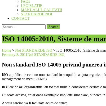
FAQs
LEGISLATIE
MANUALUL CALITATII
STANDARDE NOI
CONTACT
Search
for:
ISO 14005:2010, Sisteme de m
Home
>
Noi STANDARDE ISO
>
ISO 14005:2010, Sisteme de ma
February 8, 2011
Noi STANDARDE ISO
Nou standard ISO 14005 privind punerea i
ISO a publicat recent un nou standard in scopul de a ajuta organizatiile
management de mediu (EMS).
In zilele de azi organizatiile iau tot mai mult in considerare cerintele 
Cu toate acestea, chiar daca avantajele implicite sunt clare, punerea 
Acesta sarcina va fi facilitata acum de catre: