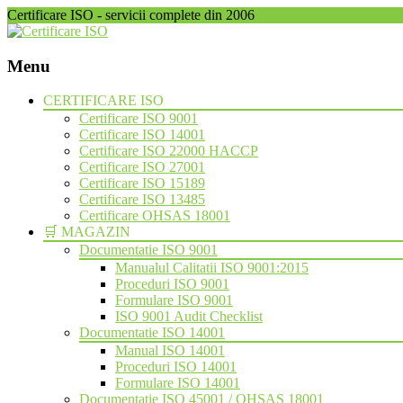
Certificare ISO - servicii complete din 2006
Menu
Skip
CERTIFICARE ISO
to
Certificare ISO 9001
content
Certificare ISO 14001
Certificare ISO 22000 HACCP
Certificare ISO 27001
Certificare ISO 15189
Certificare ISO 13485
Certificare OHSAS 18001
🛒 MAGAZIN
Documentatie ISO 9001
Manualul Calitatii ISO 9001:2015
Proceduri ISO 9001
Formulare ISO 9001
ISO 9001 Audit Checklist
Documentatie ISO 14001
Manual ISO 14001
Proceduri ISO 14001
Formulare ISO 14001
Documentatie ISO 45001 / OHSAS 18001