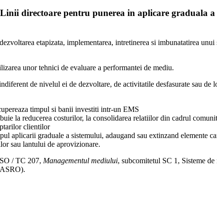
inii directoare pentru punerea in aplicare graduala 
u dezvoltarea etapizata, implementarea, intretinerea si imbunatatirea unu
tilizarea unor tehnici de evaluare a performantei de mediu.
ndiferent de nivelul ei de dezvoltare, de activitatile desfasurate sau de 
cupereaza timpul si banii investiti intr-un EMS
ie la reducerea costurilor, la consolidarea relatiilor din cadrul comunita
ptarilor clientilor
mpul aplicarii graduale a sistemului, adaugand sau extinzand elemente ca
ilor sau lantului de aprovizionare.
 ISO / TC 207,
Managementul mediului
, subcomitetul SC 1, Sisteme de 
, ASRO).