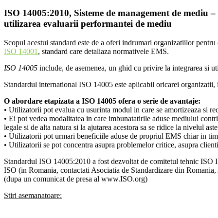
ISO 14005:2010, Sisteme de management de mediu – L
utilizarea evaluarii performantei de mediu
Scopul acestui standard este de a oferi indrumari organizatiilor pentr
ISO 14001
, standard care detaliaza normativele EMS.
ISO 14005
include, de asemenea, un ghid cu privire la integrarea si u
Standardul international ISO 14005 este aplicabil oricarei organizatii, i
O abordare etapizata a ISO 14005 ofera o serie de avantaje:
• Utilizatorii pot evalua cu usurinta modul in care se amortizeaza si re
• Ei pot vedea modalitatea in care imbunatatirile aduse mediului contribu
legale si de alta natura si la ajutarea acestora sa se ridice la nivelul aste
• Utilizatorii pot urmari beneficiile aduse de propriul EMS chiar in ti
• Utilizatorii se pot concentra asupra problemelor critice, asupra client
Standardul ISO 14005:2010 a fost dezvoltat de comitetul tehnic ISO
ISO (in Romania, contactati Asociatia de Standardizare din Romania
(dupa un comunicat de presa al www.ISO.org)
Stiri asemanatoare: