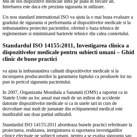
Mii de noi dispozitive medicale intra pe piata in fiecare an.
Intrebarea este daca ele prezinta siguranta in utilizare.
Un nou standard international ISO va ajuta la o mai buna evaluare a
gradului de siguranta si performanta al dispozitivelor medicale si la
imbunatatirea protectiei pacientilor, oferind o baza tehnica de
reglementare si minimizand barierele tehnice din calea comertului.
Standardul ISO 14155:2011, Investigarea clinica a
dispozitivelor medicale pentru subiecti umani – Ghid
clinic de bune practici
va ajuta la imbunatatirea calitatii dispozitivelor medicale si la
incurajarea producatorilor la garantarea faptului ca produsele lor nu
pun in pericol siguranta pacientului.
In 2007, Organizatia Mondiala a Sanatatii (OMS) a raportat ca in
Statele Unite au loc anual mai mult de un milion de accidente
datorate dispozitivelor medicale si ca in unele tari in curs de
dezvoltare mai mult de jumatate din echipamentul medical este
inutilizabil sau doar partial utilizabil.
Standardul ISO 14155:2011 abordeaza bunele practici referitoare la
proiectarea, realizarea, inregistrarea si raportarea investigatiilor
clinice efectuate pe subiecti umani, pentru a se evalua siguranta sau