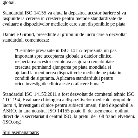
global.
Standardul ISO 14155 va ajuta la depasirea acestor bariere si va
raspunde la cererea in crestere pentru metode standardizate de
evaluare a dispozitivelor medicale care sunt disponibile pe piata.
Danielle Giroud, presedinte al grupului de lucru care a dezvoltat
standardul, comenteaza:
“Cerintele prevazute in ISO 14155 reprezinta un pas
important spre acceptarea globala a datelor clinice,
respectarea acestor cerinte va asigura o rentabilitate
crescuta permitand ajungerea pe piata mondiala si
ajutand la mentinerea dispozitivele medicale pe piata in
conditii de siguranta. Aplicarea standardului pentru
orice investigatie clinica este o afacere buna. “
Standardul ISO 14155:2011 a fost dezvoltat de comitetul tehnic ISO
/ TC 194, Evaluarea biologica a dispozitivelor medicale, grupul de
lucru 4, Investigatii clinice pentru subiecti umani, fiind disponibil la
ASRO, in tara noastra. ISO 14155 poate fi, de asemenea, obtinut
direct de la secretariatul central ISO, la pretul de 168 franci elvetieni.
(ISO.org)
Stiri asemanatoare: