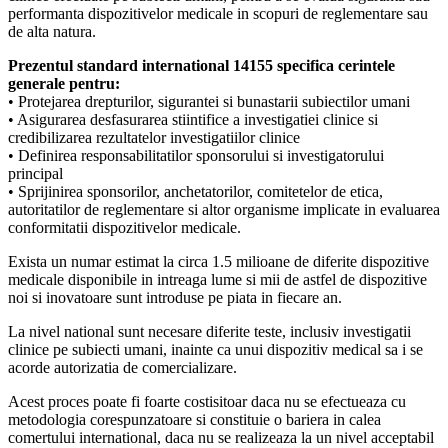
performanta dispozitivelor medicale in scopuri de reglementare sau
de alta natura.
Prezentul standard international 14155 specifica cerintele
generale pentru:
• Protejarea drepturilor, sigurantei si bunastarii subiectilor umani
• Asigurarea desfasurarea stiintifice a investigatiei clinice si
credibilizarea rezultatelor investigatiilor clinice
• Definirea responsabilitatilor sponsorului si investigatorului
principal
• Sprijinirea sponsorilor, anchetatorilor, comitetelor de etica,
autoritatilor de reglementare si altor organisme implicate in evaluarea
conformitatii dispozitivelor medicale.
Exista un numar estimat la circa 1.5 milioane de diferite dispozitive
medicale disponibile in intreaga lume si mii de astfel de dispozitive
noi si inovatoare sunt introduse pe piata in fiecare an.
La nivel national sunt necesare diferite teste, inclusiv investigatii
clinice pe subiecti umani, inainte ca unui dispozitiv medical sa i se
acorde autorizatia de comercializare.
Acest proces poate fi foarte costisitoar daca nu se efectueaza cu
metodologia corespunzatoare si constituie o bariera in calea
comertului international, daca nu se realizeaza la un nivel acceptabil