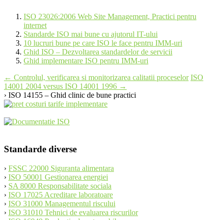
ISO 23026:2006 Web Site Management, Practici pentru
internet
Standarde ISO mai bune cu ajutorul IT-ului
10 lucruri bune pe care ISO le face pentru IMM-uri
Ghid ISO – Dezvoltarea standardelor de servicii
Ghid implementare ISO pentru IMM-uri
Post
←
Controlul, verificarea si monitorizarea calitatii proceselor
ISO
14001 2004 versus ISO 14001 1996
→
navigation
› ISO 14155 – Ghid clinic de bune practici
Standarde diverse
›
FSSC 22000 Siguranta alimentara
›
ISO 50001 Gestionarea energiei
›
SA 8000 Responsabilitate sociala
›
ISO 17025 Acreditare laboratoare
›
ISO 31000 Managementul riscului
›
ISO 31010 Tehnici de evaluarea riscurilor