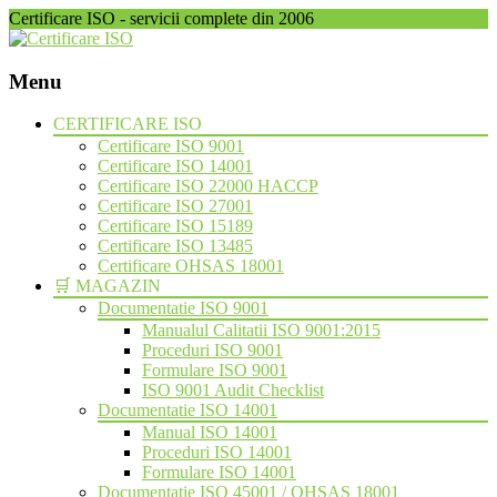
Certificare ISO - servicii complete din 2006
Menu
Skip
CERTIFICARE ISO
to
Certificare ISO 9001
content
Certificare ISO 14001
Certificare ISO 22000 HACCP
Certificare ISO 27001
Certificare ISO 15189
Certificare ISO 13485
Certificare OHSAS 18001
🛒 MAGAZIN
Documentatie ISO 9001
Manualul Calitatii ISO 9001:2015
Proceduri ISO 9001
Formulare ISO 9001
ISO 9001 Audit Checklist
Documentatie ISO 14001
Manual ISO 14001
Proceduri ISO 14001
Formulare ISO 14001
Documentatie ISO 45001 / OHSAS 18001