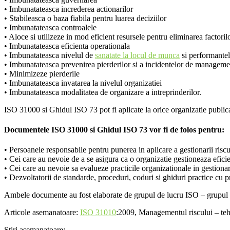
• Imbunatateasca increderea actionarilor
• Stabileasca o baza fiabila pentru luarea deciziilor
• Imbunatateasca controalele
• Aloce si utilizeze in mod eficient resursele pentru eliminarea factori
• Imbunatateasca eficienta operationala
• Imbunatateasca nivelul de
sanatate la locul de munca
si performantel
• Imbunatateasca prevenirea pierderilor si a incidentelor de manageme
• Minimizeze pierderile
• Imbunatateasca invatarea la nivelul organizatiei
• Imbunatateasca modalitatea de organizare a intreprinderilor.
ISO 31000 si Ghidul ISO 73 pot fi aplicate la orice organizatie publica
Documentele ISO 31000 si Ghidul ISO 73 vor fi de folos pentru:
• Persoanele responsabile pentru punerea in aplicare a gestionarii riscur
• Cei care au nevoie de a se asigura ca o organizatie gestioneaza eficie
• Cei care au nevoie sa evalueze practicile organizationale in gestionar
• Dezvoltatorii de standarde, proceduri, coduri si ghiduri practice cu pr
Ambele documente au fost elaborate de grupul de lucru ISO – grupul de
Articole asemanatoare:
ISO 31010
:2009, Managementul riscului – tehn
Stiri asemanatoare: