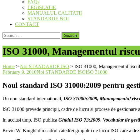
FAQs
LEGISLATIE
MANUALUL CALITATII
STANDARDE NOI
CONTACT
Search
for:
ISO 31000, Managementul riscului
Home
>
Noi STANDARDE ISO
>
ISO 31000, Managementul riscului 
February 9, 2010
Noi STANDARDE ISO
ISO 31000
Noul standard ISO 31000:2009 pentru gestio
Un nou standard international,
ISO 31000:2009, Managementul riscului
ISO 31000 prevede principii, cadre de lucru si procese de gestionare a o
In acelasi timp, ISO publica
Ghidul ISO 73:2009, Vocabular de gesti
Kevin W. Knight din cadrul catedrei grupului de lucru ISO care a dezv