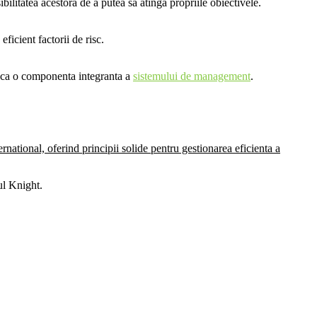
ibilitatea acestora de a putea sa atinga propriile obiectivele.
ficient factorii de risc.
i ca o componenta integranta a
sistemului de management
.
rnational, oferind principii solide pentru gestionarea eficienta a
ul Knight.