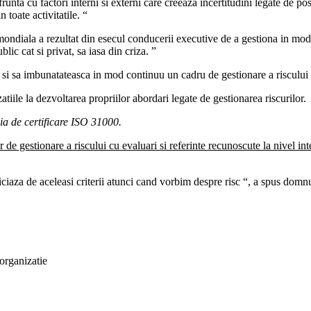
runta cu factori interni si externi care creeaza incertitudini legate de pos
n toate activitatile. “
mondiala a rezultat din esecul conducerii executive de a gestiona in mod e
lic cat si privat, sa iasa din criza. ”
e si sa imbunatateasca in mod continuu un cadru de gestionare a risculu
iile la dezvoltarea propriilor abordari legate de gestionarea riscurilor.
ia de certificare ISO 31000.
e gestionare a riscului cu evaluari si referinte recunoscute la nivel inte
iciaza de aceleasi criterii atunci cand vorbim despre risc “, a spus domn
 organizatie