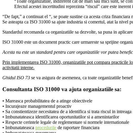
“Toate organizatiile, indiferent cat de mari sau mici sunt, se conf
Efectul acestei incertitudini reprezinta “riscul” care este inerent i
“De fapt,” a continuat el “, se poate sustine ca acesta criza financiara 
Se asteapta ca ISO 31000 sa ajute industria si comertul, atat la nivel pub
Standardul recomanda ca organizatiile sa dezvolte, sa puna in aplicar
ISO 31000 este un document practic care urmareste sa sprijine organizat
Acesta nu este un standard pentru care organizatiile vor putea benefic
Prin implementarea ISO 31000, organizatiile pot compara practicile lor d
activitatii interne.
Ghidul ISO 73
se va asigura de asemenea, ca toate organizatiile benef
Consultanta ISO 31000 va ajuta organizatiile sa:
• Mareasca probabilitatea de a atinge obiectivele
• Incurajeaze managementul proactiv
• Sa constientizeze necesitatea de a identifica si trata riscul in intreaga
• Imbunatateasca identificarea oportunitatilor si a amenintarilor
• Respecte cerintele legale de reglementare si normele internationale
• Imbunatateasca
procedurile
de raportare financiara
• Imbunatateasca guvernarea