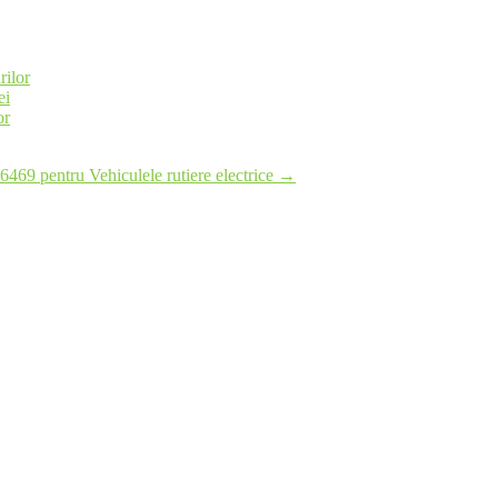
rilor
ei
or
6469 pentru Vehiculele rutiere electrice
→