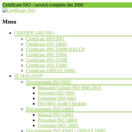
Certificare ISO - servicii complete din 2006
Menu
Skip
CERTIFICARE ISO
to
Certificare ISO 9001
content
Certificare ISO 14001
Certificare ISO 22000 HACCP
Certificare ISO 27001
Certificare ISO 15189
Certificare ISO 13485
Certificare OHSAS 18001
🛒 MAGAZIN
Documentatie ISO 9001
Manualul Calitatii ISO 9001:2015
Proceduri ISO 9001
Formulare ISO 9001
ISO 9001 Audit Checklist
Documentatie ISO 14001
Manual ISO 14001
Proceduri ISO 14001
Formulare ISO 14001
Documentatie ISO 45001 / OHSAS 18001