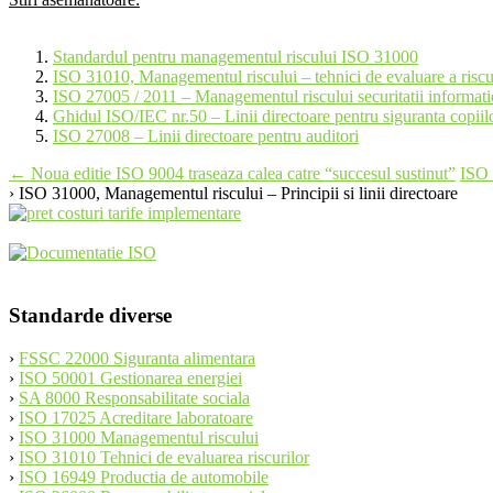
Standardul pentru managementul riscului ISO 31000
ISO 31010, Managementul riscului – tehnici de evaluare a riscu
ISO 27005 / 2011 – Managementul riscului securitatii informati
Ghidul ISO/IEC nr.50 – Linii directoare pentru siguranta copiil
ISO 27008 – Linii directoare pentru auditori
Post
←
Noua editie ISO 9004 traseaza calea catre “succesul sustinut”
ISO 
› ISO 31000, Managementul riscului – Principii si linii directoare
navigation
Standarde diverse
›
FSSC 22000 Siguranta alimentara
›
ISO 50001 Gestionarea energiei
›
SA 8000 Responsabilitate sociala
›
ISO 17025 Acreditare laboratoare
›
ISO 31000 Managementul riscului
›
ISO 31010 Tehnici de evaluarea riscurilor
›
ISO 16949 Productia de automobile