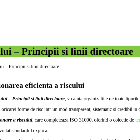
 – Principii si linii directoare
– Principii si linii directoare
narea eficienta a riscului
 – Principii si linii directoare
, va ajuta organizatiile de toate tipuril
ricarei forme de risc intr-un mod transparent, sistematic si credibil in 
onare a riscului
, care completeaza ISO 31000, oferind o colectie de
te
oltat standardul explica: