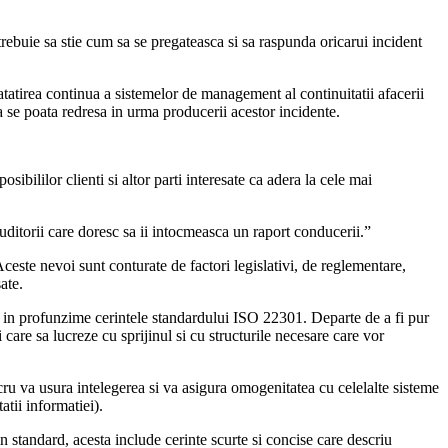
trebuie sa stie cum sa se pregateasca si sa raspunda oricarui incident
atirea continua a sistemelor de management al continuitatii afacerii
a se poata redresa in urma producerii acestor incidente.
ibililor clienti si altor parti interesate ca adera la cele mai
auditorii care doresc sa ii intocmeasca un raport conducerii.”
ceste nevoi sunt conturate de factori legislativi, de reglementare,
ate.
ga in profunzime cerintele standardului ISO 22301. Departe de a fi pur
re sa lucreze cu sprijinul si cu structurile necesare care vor
u va usura intelegerea si va asigura omogenitatea cu celelalte sisteme
ii informatiei).
in standard, acesta include cerinte scurte si concise care descriu