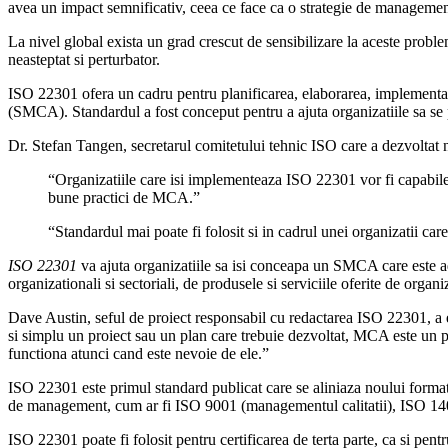
avea un impact semnificativ, ceea ce face ca o strategie de management a
La nivel global exista un grad crescut de sensibilizare la aceste proble
neasteptat si perturbator.
ISO 22301 ofera un cadru pentru planificarea, elaborarea, implementare
(SMCA). Standardul a fost conceput pentru a ajuta organizatiile sa se p
Dr. Stefan Tangen, secretarul comitetului tehnic ISO care a dezvoltat n
“Organizatiile care isi implementeaza ISO 22301 vor fi capabile sa 
bune practici de MCA.”
“Standardul mai poate fi folosit si in cadrul unei organizatii ca
ISO 22301
va ajuta organizatiile sa isi conceapa un SMCA care este adec
organizationali si sectoriali, de produsele si serviciile oferite de organi
Dave Austin, seful de proiect responsabil cu redactarea ISO 22301, a e
si simplu un proiect sau un plan care trebuie dezvoltat, MCA este un p
functiona atunci cand este nevoie de ele.”
ISO 22301 este primul standard publicat care se aliniaza noului forma
de management, cum ar fi ISO 9001 (managementul calitatii), ISO 14
ISO 22301 poate fi folosit pentru certificarea de terta parte, ca si pent