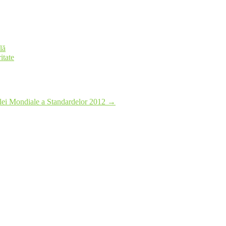
lă
itate
lei Mondiale a Standardelor 2012
→