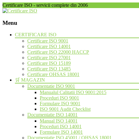
Certificare ISO - servicii complete din 2006
Menu
Skip
CERTIFICARE ISO
to
Certificare ISO 9001
content
Certificare ISO 14001
Certificare ISO 22000 HACCP
Certificare ISO 27001
Certificare ISO 15189
Certificare ISO 13485
Certificare OHSAS 18001
🛒 MAGAZIN
Documentatie ISO 9001
Manualul Calitatii ISO 9001:2015
Proceduri ISO 9001
Formulare ISO 9001
ISO 9001 Audit Checklist
Documentatie ISO 14001
Manual ISO 14001
Proceduri ISO 14001
Formulare ISO 14001
Documentatie ISO 45001 / OHSAS 18001