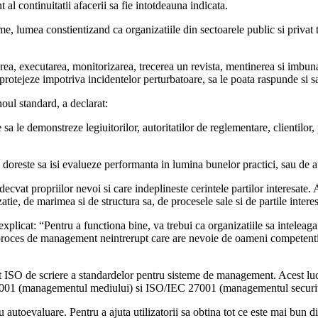
l continuitatii afacerii sa fie intotdeauna indicata.
me, lumea constientizand ca organizatiile din sectoarele public si privat 
a, executarea, monitorizarea, trecerea un revista, mentinerea si imbunat
rotejeze impotriva incidentelor perturbatoare, sa le poata raspunde si s
oul standard, a declarat:
le demonstreze legiuitorilor, autoritatilor de reglementare, clientilor, pos
re doreste sa isi evalueze performanta in lumina bunelor practici, sau de 
vat propriilor nevoi si care indeplineste cerintele partilor interesate. A
zatie, de marimea si de structura sa, de procesele sale si de partile interes
xplicat: “Pentru a functiona bine, va trebui ca organizatiile sa intelea
roces de management neintrerupt care are nevoie de oameni competenti ca
t ISO de scriere a standardelor pentru sisteme de management. Acest lucr
001 (managementul mediului) si ISO/IEC 27001 (managementul securitat
ru autoevaluare. Pentru a ajuta utilizatorii sa obtina tot ce este mai bun d