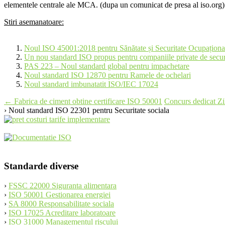
elementele centrale ale MCA. (dupa un comunicat de presa al iso.org)
Stiri asemanatoare:
Noul ISO 45001:2018 pentru Sănătate și Securitate Ocupaționa
Un nou standard ISO propus pentru companiile private de secur
PAS 223 – Noul standard global pentru impachetare
Noul standard ISO 12870 pentru Ramele de ochelari
Noul standard imbunatatit ISO/IEC 17024
Post
←
Fabrica de ciment obtine certificare ISO 50001
Concurs dedicat Zi
› Noul standard ISO 22301 pentru Securitate sociala
navigation
Standarde diverse
›
FSSC 22000 Siguranta alimentara
›
ISO 50001 Gestionarea energiei
›
SA 8000 Responsabilitate sociala
›
ISO 17025 Acreditare laboratoare
›
ISO 31000 Managementul riscului