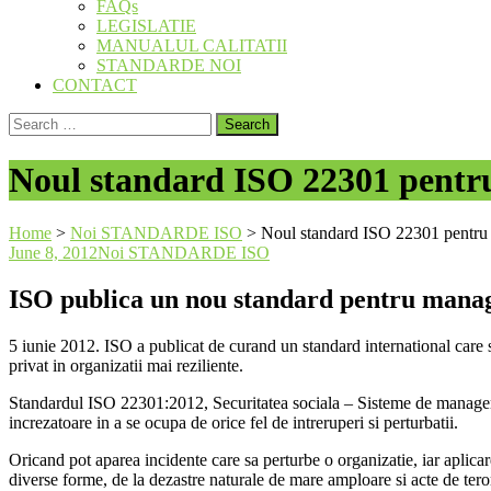
FAQs
LEGISLATIE
MANUALUL CALITATII
STANDARDE NOI
CONTACT
Search
for:
Noul standard ISO 22301 pentru
Home
>
Noi STANDARDE ISO
>
Noul standard ISO 22301 pentru S
June 8, 2012
Noi STANDARDE ISO
ISO publica un nou standard pentru manage
5 iunie 2012. ISO a publicat de curand un standard international care se
privat in organizatii mai reziliente.
Standardul ISO 22301:2012, Securitatea sociala – Sisteme de management a
increzatoare in a se ocupa de orice fel de intreruperi si perturbatii.
Oricand pot aparea incidente care sa perturbe o organizatie, iar aplica
diverse forme, de la dezastre naturale de mare amploare si acte de ter