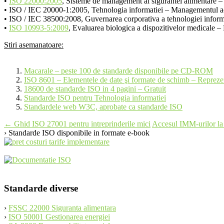
•
ISO 22000:2005
, Sisteme de management al sigurantei alimentare – C
• ISO / IEC 20000-1:2005, Tehnologia informatiei – Managementul activ
• ISO / IEC 38500:2008, Guvernarea corporativa a tehnologiei inform
•
ISO 10993-5:2009
, Evaluarea biologica a dispozitivelor medicale – 
Stiri asemanatoare:
Macarale – peste 100 de standarde disponibile pe CD-ROM
ISO 8601 – Elementele de date şi formate de schimb – Reprezent
18600 de standarde ISO in 4 pagini – Gratuit
Standarde ISO pentru Tehnologia informatiei
Standardele web W3C, aprobate ca standarde ISO
Post
←
Ghid ISO 27001 pentru intreprinderile mici
Accesul IMM-urilor la 
› Standarde ISO disponibile in formate e-book
navigation
Standarde diverse
›
FSSC 22000 Siguranta alimentara
›
ISO 50001 Gestionarea energiei