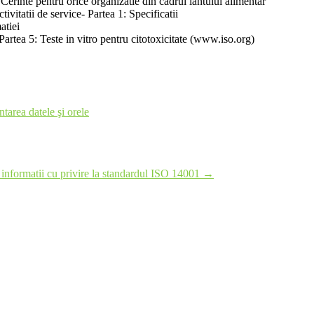
erinte pentru orice organizatie din cadrul lantului alimentar
itatii de service- Partea 1: Specificatii
atiei
Partea 5: Teste in vitro pentru citotoxicitate (www.iso.org)
area datele şi orele
informatii cu privire la standardul ISO 14001
→