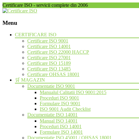
Certificare ISO - servicii complete din 2006
Menu
Skip
CERTIFICARE ISO
to
Certificare ISO 9001
content
Certificare ISO 14001
Certificare ISO 22000 HACCP
Certificare ISO 27001
Certificare ISO 15189
Certificare ISO 13485
Certificare OHSAS 18001
🛒 MAGAZIN
Documentatie ISO 9001
Manualul Calitatii ISO 9001:2015
Proceduri ISO 9001
Formulare ISO 9001
ISO 9001 Audit Checklist
Documentatie ISO 14001
Manual ISO 14001
Proceduri ISO 14001
Formulare ISO 14001
Documentatie ISO 45001 / OHSAS 18001