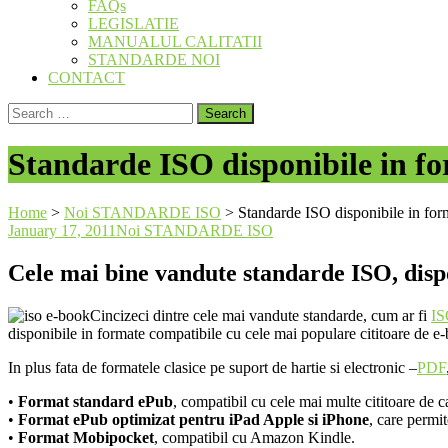
FAQs
LEGISLATIE
MANUALUL CALITATII
STANDARDE NOI
CONTACT
Search
for:
Standarde ISO disponibile in f
Home
>
Noi STANDARDE ISO
>
Standarde ISO disponibile in for
January 17, 2011
Noi STANDARDE ISO
Cele mai bine vandute standarde ISO, disp
Cincizeci dintre cele mai vandute standarde, cum ar fi
IS
disponibile in formate compatibile cu cele mai populare cititoare de e-
In plus fata de formatele clasice pe suport de hartie si electronic –
PDF
•
Format standard ePub
, compatibil cu cele mai multe cititoare de 
•
Format ePub optimizat pentru iPad Apple si iPhone
, care permit
•
Format Mobipocket
, compatibil cu Amazon Kindle.