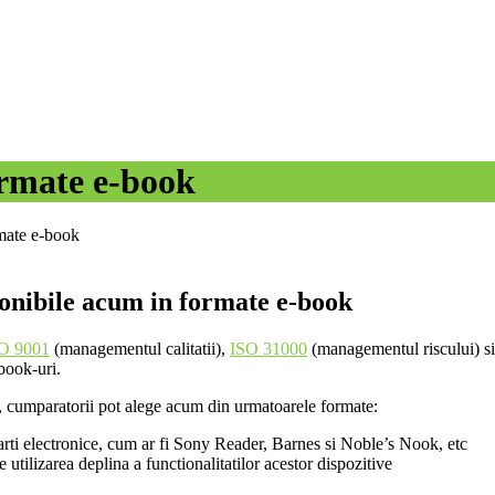
ormate e-book
mate e-book
onibile acum in formate e-book
O 9001
(managementul calitatii),
ISO 31000
(managementul riscului) s
book-uri.
, cumparatorii pot alege acum din urmatoarele formate:
carti electronice, cum ar fi Sony Reader, Barnes si Noble’s Nook, etc
e utilizarea deplina a functionalitatilor acestor dispozitive