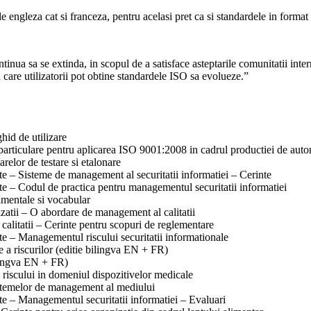
e engleza cat si franceza, pentru acelasi pret ca si standardele in forma
inua sa se extinda, in scopul de a satisface asteptarile comunitatii inter
 care utilizatorii pot obtine standardele ISO sa evolueze.”
hid de utilizare
 particulare pentru aplicarea ISO 9001:2008 in cadrul productiei de auto
relor de testare si etalonare
te – Sisteme de management al securitatii informatiei – Cerinte
ate – Codul de practica pentru managementul securitatii informatiei
amentale si vocabular
zatii – O abordare de management al calitatii
alitatii – Cerinte pentru scopuri de reglementare
e – Managementul riscului securitatii informationale
 a riscurilor (editie bilingva EN + FR)
lingva EN + FR)
iscului in domeniul dispozitivelor medicale
sistemelor de management al mediului
e – Managementul securitatii informatiei – Evaluari