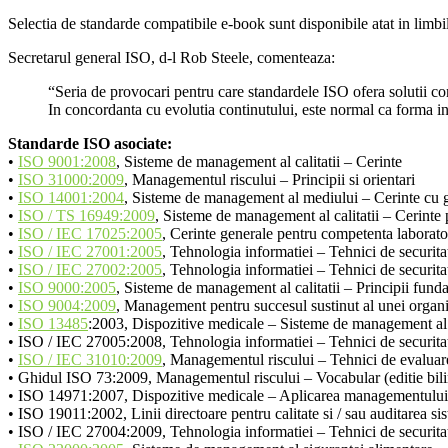
Selectia de standarde compatibile e-book sunt disponibile atat in limbil
Secretarul general ISO, d-l Rob Steele, comenteaza:
“Seria de provocari pentru care standardele ISO ofera solutii cont
In concordanta cu evolutia continutului, este normal ca forma in
Standarde ISO asociate:
•
ISO 9001:2008
, Sisteme de management al calitatii – Cerinte
•
ISO 31000:2009
, Managementul riscului – Principii si orientari
•
ISO 14001:2004
, Sisteme de management al mediului – Cerinte cu g
•
ISO / TS 16949:2009
, Sisteme de management al calitatii – Cerinte
•
ISO / IEC 17025:2005
, Cerinte generale pentru competenta laboratoa
•
ISO / IEC 27001:2005
, Tehnologia informatiei – Tehnici de securita
•
ISO / IEC 27002:2005
, Tehnologia informatiei – Tehnici de securit
•
ISO 9000:2005
, Sisteme de management al calitatii – Principii fund
•
ISO 9004:2009
, Management pentru succesul sustinut al unei organi
•
ISO 13485
:2003, Dispozitive medicale – Sisteme de management al c
• ISO / IEC 27005:2008, Tehnologia informatiei – Tehnici de securitat
•
ISO / IEC 31010:2009
, Managementul riscului – Tehnici de evaluare
• Ghidul ISO 73:2009, Managementul riscului – Vocabular (editie bi
• ISO 14971:2007, Dispozitive medicale – Aplicarea managementului r
• ISO 19011:2002, Linii directoare pentru calitate si / sau auditarea 
• ISO / IEC 27004:2009, Tehnologia informatiei – Tehnici de securitat