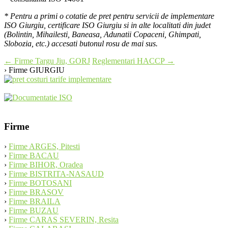
* Pentru a primi o cotatie de pret pentru servicii de implementare
ISO Giurgiu, certificare ISO Giurgiu si in alte localitati din judet
(Bolintin, Mihailesti, Baneasa, Adunatii Copaceni, Ghimpati,
Slobozia, etc.) accesati butonul rosu de mai sus.
Post
←
Firme Targu Jiu, GORJ
Reglementari HACCP
→
› Firme GIURGIU
navigation
Firme
›
Firme ARGES, Pitesti
›
Firme BACAU
›
Firme BIHOR, Oradea
›
Firme BISTRITA-NASAUD
›
Firme BOTOSANI
›
Firme BRASOV
›
Firme BRAILA
›
Firme BUZAU
›
Firme CARAS SEVERIN, Resita