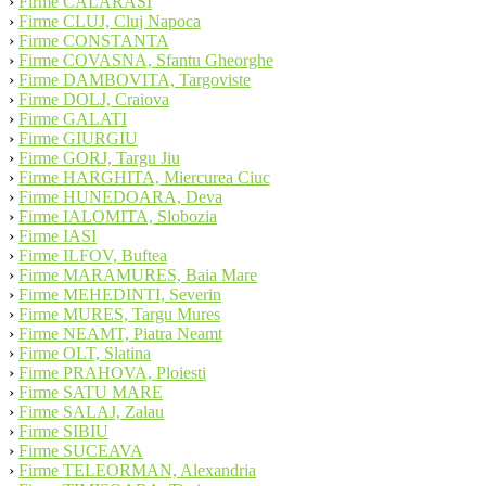
›
Firme CALARASI
›
Firme CLUJ, Cluj Napoca
›
Firme CONSTANTA
›
Firme COVASNA, Sfantu Gheorghe
›
Firme DAMBOVITA, Targoviste
›
Firme DOLJ, Craiova
›
Firme GALATI
›
Firme GIURGIU
›
Firme GORJ, Targu Jiu
›
Firme HARGHITA, Miercurea Ciuc
›
Firme HUNEDOARA, Deva
›
Firme IALOMITA, Slobozia
›
Firme IASI
›
Firme ILFOV, Buftea
›
Firme MARAMURES, Baia Mare
›
Firme MEHEDINTI, Severin
›
Firme MURES, Targu Mures
›
Firme NEAMT, Piatra Neamt
›
Firme OLT, Slatina
›
Firme PRAHOVA, Ploiesti
›
Firme SATU MARE
›
Firme SALAJ, Zalau
›
Firme SIBIU
›
Firme SUCEAVA
›
Firme TELEORMAN, Alexandria