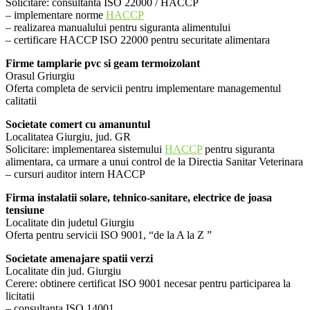
Solicitare: consultanta ISO 22000 / HACCP
– implementare norme
HACCP
– realizarea manualului pentru siguranta alimentului
– certificare HACCP ISO 22000 pentru securitate alimentara
Firme tamplarie pvc si geam termoizolant
Orasul Griurgiu
Oferta completa de servicii pentru implementare managementul
calitatii
Societate comert cu amanuntul
Localitatea Giurgiu, jud. GR
Solicitare: implementarea sistemului
HACCP
pentru siguranta
alimentara, ca urmare a unui control de la Directia Sanitar Veterinara
– cursuri auditor intern HACCP
Firma instalatii solare, tehnico-sanitare, electrice de joasa
tensiune
Localitate din judetul Giurgiu
Oferta pentru servicii ISO 9001, “de la A la Z ”
Societate amenajare spatii verzi
Localitate din jud. Giurgiu
Cerere: obtinere certificat ISO 9001 necesar pentru participarea la
licitatii
– consultanta ISO 14001