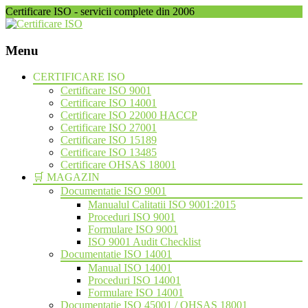
Certificare ISO - servicii complete din 2006
Menu
Skip
CERTIFICARE ISO
to
Certificare ISO 9001
content
Certificare ISO 14001
Certificare ISO 22000 HACCP
Certificare ISO 27001
Certificare ISO 15189
Certificare ISO 13485
Certificare OHSAS 18001
🛒 MAGAZIN
Documentatie ISO 9001
Manualul Calitatii ISO 9001:2015
Proceduri ISO 9001
Formulare ISO 9001
ISO 9001 Audit Checklist
Documentatie ISO 14001
Manual ISO 14001
Proceduri ISO 14001
Formulare ISO 14001
Documentatie ISO 45001 / OHSAS 18001