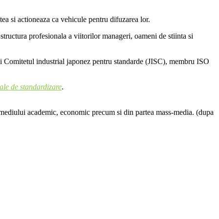
ea si actioneaza ca vehicule pentru difuzarea lor.
tructura profesionala a viitorilor manageri, oameni de stiinta si
 si Comitetul industrial japonez pentru standarde (JISC), membru ISO
nale de standardizare
.
drul mediului academic, economic precum si din partea mass-media. (dupa