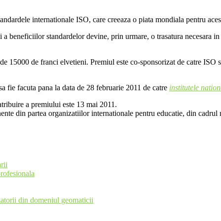
tandardele internationale ISO, care creeaza o piata mondiala pentru acest
 beneficiilor standardelor devine, prin urmare, o trasatura necesara in s
 de 15000 de franci elvetieni. Premiul este co-sponsorizat de catre ISO
sa fie facuta pana la data de 28 februarie 2011 de catre
institutele natio
atribuire a premiului este 13 mai 2011.
minente din partea organizatiilor internationale pentru educatie, din ca
rii
rofesionala
atorii din domeniul geomaticii