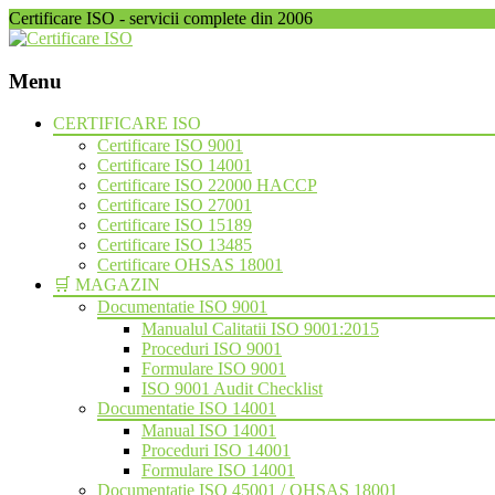
Certificare ISO - servicii complete din 2006
Menu
Skip
CERTIFICARE ISO
to
Certificare ISO 9001
content
Certificare ISO 14001
Certificare ISO 22000 HACCP
Certificare ISO 27001
Certificare ISO 15189
Certificare ISO 13485
Certificare OHSAS 18001
🛒 MAGAZIN
Documentatie ISO 9001
Manualul Calitatii ISO 9001:2015
Proceduri ISO 9001
Formulare ISO 9001
ISO 9001 Audit Checklist
Documentatie ISO 14001
Manual ISO 14001
Proceduri ISO 14001
Formulare ISO 14001
Documentatie ISO 45001 / OHSAS 18001