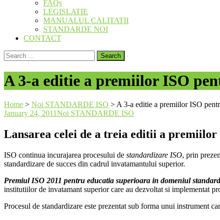
FAQs
LEGISLATIE
MANUALUL CALITATII
STANDARDE NOI
CONTACT
Search
for:
A 3-a editie a premiilor ISO pen
Home
>
Noi STANDARDE ISO
>
A 3-a editie a premiilor ISO pent
January 24, 2011
Noi STANDARDE ISO
Lansarea celei de a treia editii a premiil
ISO continua incurajarea procesului de
standardizare ISO
, prin prezen
standardizare de succes din cadrul invatamantului superior.
Premiul ISO 2011 pentru educatia superioara in domeniul standardi
institutiilor de invatamant superior care au dezvoltat si implementat 
Procesul de standardizare este prezentat sub forma unui instrument care