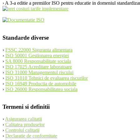
› A 3-a editie a premiilor ISO pentru educatie in domeniul standardizar
navigation
Standarde diverse
›
FSSC 22000 Siguranta alimentara
›
ISO 50001 Gestionarea energiei
›
SA 8000 Responsabilitate sociala
›
ISO 17025 Acreditare laboratoare
›
ISO 31000 Managementul riscului
›
ISO 31010 Tehnici de evaluarea riscurilor
›
ISO 16949 Productia de automobile
›
ISO 26000 Responsabilitatea sociala
Termeni si definitii
›
Asigurarea calitatii
›
Calitatea produselor
›
Controlul calitatii
›
Declaratie de conformitate