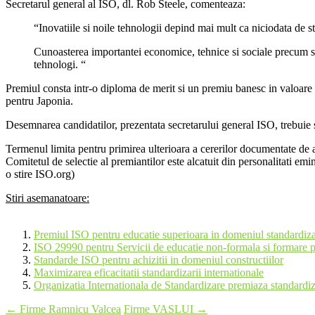
Secretarul general al ISO, dl. Rob Steele, comenteaza:
“Inovatiile si noile tehnologii depind mai mult ca niciodata de s
Cunoasterea importantei economice, tehnice si sociale precum si a
tehnologi. “
Premiul consta intr-o diploma de merit si un premiu banesc in valoare
pentru Japonia.
Desemnarea candidatilor, prezentata secretarului general ISO, trebuie 
Termenul limita pentru primirea ulterioara a cererilor documentate de 
Comitetul de selectie al premiantilor este alcatuit din personalitati e
o stire ISO.org)
Stiri asemanatoare:
Premiul ISO pentru educatie superioara in domeniul standardiza
ISO 29990 pentru Servicii de educatie non-formala si formare p
Standarde ISO pentru achizitii in domeniul constructiilor
Maximizarea eficacitatii standardizarii internationale
Organizatia Internationala de Standardizare premiaza standardiz
Post
←
Firme Ramnicu Valcea
Firme VASLUI
→