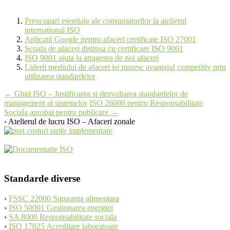
Preocupari esentiale ale consumatorilor la atelierul
international ISO
Aplicatii Google pentru afaceri certificate ISO 27001
Scoala de afaceri distinsa cu certificare ISO 9001
ISO 9001 ajuta la atragerea de noi afaceri
Liderii mediului de afaceri isi maresc avantajul competitiv prin
utilizarea standardelor
Post
←
Ghid ISO – Justificarea si dezvoltarea standardelor de
management al sistemelor
ISO 26000 pentru Responsabilitate
navigation
Sociala aprobat pentru publicare
→
› Atelierul de lucru ISO – Afaceri zonale
Standarde diverse
›
FSSC 22000 Siguranta alimentara
›
ISO 50001 Gestionarea energiei
›
SA 8000 Responsabilitate sociala
›
ISO 17025 Acreditare laboratoare