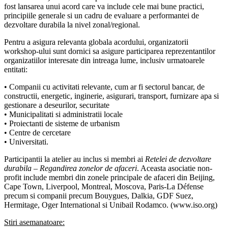
fost lansarea unui acord care va include cele mai bune practici,
principiile generale si un cadru de evaluare a performantei de
dezvoltare durabila la nivel zonal/regional.
Pentru a asigura relevanta globala acordului, organizatorii
workshop-ului sunt dornici sa asigure participarea reprezentantilor
organizatiilor interesate din intreaga lume, inclusiv urmatoarele
entitati:
• Companii cu activitati relevante, cum ar fi sectorul bancar, de
constructii, energetic, inginerie, asigurari, transport, furnizare apa si
gestionare a deseurilor, securitate
• Municipalitati si administratii locale
• Proiectanti de sisteme de urbanism
• Centre de cercetare
• Universitati.
Participantii la atelier au inclus si membri ai
Retelei de dezvoltare
durabila – Regandirea zonelor de afaceri
. Aceasta asociatie non-
profit include membri din zonele principale de afaceri din Beijing,
Cape Town, Liverpool, Montreal, Moscova, Paris-La Défense
precum si companii precum Bouygues, Dalkia, GDF Suez,
Hermitage, Oger International si Unibail Rodamco. (www.iso.org)
Stiri asemanatoare: