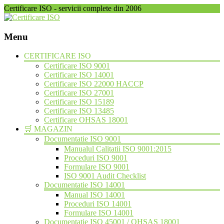
Certificare ISO - servicii complete din 2006
Menu
Skip
CERTIFICARE ISO
to
Certificare ISO 9001
content
Certificare ISO 14001
Certificare ISO 22000 HACCP
Certificare ISO 27001
Certificare ISO 15189
Certificare ISO 13485
Certificare OHSAS 18001
🛒 MAGAZIN
Documentatie ISO 9001
Manualul Calitatii ISO 9001:2015
Proceduri ISO 9001
Formulare ISO 9001
ISO 9001 Audit Checklist
Documentatie ISO 14001
Manual ISO 14001
Proceduri ISO 14001
Formulare ISO 14001
Documentatie ISO 45001 / OHSAS 18001