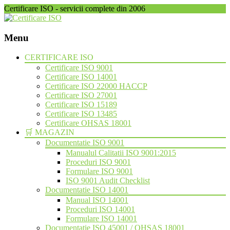
Certificare ISO - servicii complete din 2006
Menu
Skip
CERTIFICARE ISO
to
Certificare ISO 9001
content
Certificare ISO 14001
Certificare ISO 22000 HACCP
Certificare ISO 27001
Certificare ISO 15189
Certificare ISO 13485
Certificare OHSAS 18001
🛒 MAGAZIN
Documentatie ISO 9001
Manualul Calitatii ISO 9001:2015
Proceduri ISO 9001
Formulare ISO 9001
ISO 9001 Audit Checklist
Documentatie ISO 14001
Manual ISO 14001
Proceduri ISO 14001
Formulare ISO 14001
Documentatie ISO 45001 / OHSAS 18001