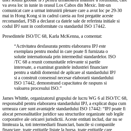
va avea loc in iunie in orasul Los Cabos din Mexic. Intr-un
comunicat care a urmat intrunirii plenare care a avut loc pe 29-30
mai in Hong Kong si in cadrul careia au fost pregatite aceste
recomandari, FSB a declarat ca datele sale de referinta initiale si
codul IPJ sunt in conformitate cu standardul ISO 17442.
Presedintele ISO/TC 68, Karla McKenna, a comentat:
“Activitatea desfasurata pentru elaborarea IPJ este
exemplara pentru modul in care poate fi furnizata o
solutie internationala prin intermediul standardelor. ISO
/TC 68 a reunit comunitatile relevante si partile
interesate, a examinat granitele industriei financiare
pentru a stabili domeniul de aplicare al standardului IPJ
si a construit consensul necesar elaborarii standardului
ISO 17442, demonstrand capacitatea de raspuns si
valoarea procesului ISO.”
James Whittle, organizatorul grupului de lucru WG 6 al ISO/TC 68,
responsabil pentru elaborarea standardului IPJ, a explicat dupa cum
urmeaza care sunt avantajele standardului ISO 17442: “IPJ poate fi
alocat personalitatilor juridice sau structurilor organizate sub legile
corporative ale oricarei jurisdictii. Aceste entitati includ, dar nu se
limiteaza la, toti intermediarii financiari, bancile si companiile
financiare, toate entitatile listate la bursa, toate entitatile care