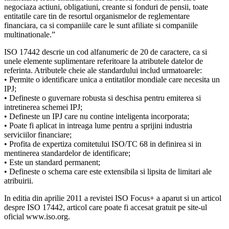
negociaza actiuni, obligatiuni, creante si fonduri de pensii, toate
entitatile care tin de resortul organismelor de reglementare
financiara, ca si companiile care le sunt afiliate si companiile
multinationale.”
ISO 17442 descrie un cod alfanumeric de 20 de caractere, ca si
unele elemente suplimentare referitoare la atributele datelor de
referinta. Atributele cheie ale standardului includ urmatoarele:
• Permite o identificare unica a entitatilor mondiale care necesita un
IPJ;
• Defineste o guvernare robusta si deschisa pentru emiterea si
intretinerea schemei IPJ;
• Defineste un IPJ care nu contine inteligenta incorporata;
• Poate fi aplicat in intreaga lume pentru a sprijini industria
serviciilor financiare;
• Profita de expertiza comitetului ISO/TC 68 in definirea si in
mentinerea standardelor de identificare;
• Este un standard permanent;
• Defineste o schema care este extensibila si lipsita de limitari ale
atribuirii.
In editia din aprilie 2011 a revistei ISO Focus+ a aparut si un articol
despre ISO 17442, articol care poate fi accesat gratuit pe site-ul
oficial www.iso.org.