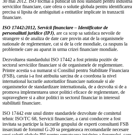
30 mai 2012. ISO tocmai a publicat un nou standard pentru industria
serviciilor financiare, care ofera o solutie globala pentru identificarea
precisa si lipsita de ambiguitati a entitatilor implicate in tranzactii
financiare.
ISO 17442:2012, Servicii financiare – Identificator de
personalitati juridice (IPJ)
, are ca scop sa satisfaca nevoile de
strangere si de analiza de date care provin atat de la organismele
nationale de reglementare, cat si de la cele mondiale, ca raspuns la
problemele care au aparut in urma crizei financiare mondiale.
Dezvoltarea standardului ISO 17442 a fost primita pozitiv de
sectorul serviciilor financiare si de organismele de reglementare.
Printre acestia s-a numarat si Consiliul pentru Stabilitate Financiara
(FSB), caruia i-a fost atribuita sarcina de a coordona la nivel
international lucrarile autoritatilor financiare nationale si ale
organismelor de standardizare internationala, de a dezvolta si de a
promova implementarea unor politici eficace de reglementare, de
supraveghere si a altor politici in sectorul financiar in interesul
stabilitatii financiare.
ISO 17442 este unul dintre standardele dezvoltate de comitetul
tehnic ISO/TC 68, Servicii financiare, a carui conducere a fost
invitata sa participe la lucrarile grupului de experti consultanti FSB
insarcinati de forumul G-20 sa pregateasca recomandarile necesare
unei solutii globale IPJ pentru urmatoarea intalnire a forumului, care