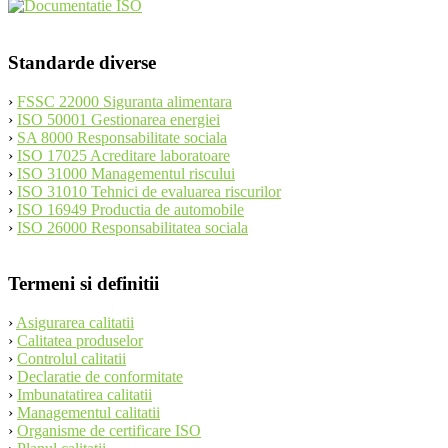
Standarde diverse
›
FSSC 22000 Siguranta alimentara
›
ISO 50001 Gestionarea energiei
›
SA 8000 Responsabilitate sociala
›
ISO 17025 Acreditare laboratoare
›
ISO 31000 Managementul riscului
›
ISO 31010 Tehnici de evaluarea riscurilor
›
ISO 16949 Productia de automobile
›
ISO 26000 Responsabilitatea sociala
Termeni si definitii
›
Asigurarea calitatii
›
Calitatea produselor
›
Controlul calitatii
›
Declaratie de conformitate
›
Imbunatatirea calitatii
›
Managementul calitatii
›
Organisme de certificare ISO