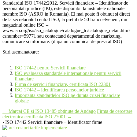
Standardul ISO 17442:2012, Servicii financiare – Identificator de
personalitati juridice (IPJ), este disponibil la institutele nationale
membre ISO (ASRO in Romania). El mai poate fi obtinut si direct
de la secretariatul central ISO, la pretul de 50 franci elvetieni, din
magazinul online ISO –
www.iso.org/iso/iso_catalogue/catalogue_tc/catalogue_detail.htm?
csnumber=59771 sau contactand departamentul de marketing,
comunicare si informare. (dupa un comunicat de presa al ISO)
Stiri asemanatoare:
ISO 17442 pentru Servicii financiare
ISO evalueaza standardele internationale pentru servicii
financiare
Firma de servicii financiare, certificata ISO 22301
ISO 17442 – Identificarea persoanelor juridice
Importanta standardelor ISO pe durata crizei financiare
globale
Post
←
Marcaj CE si ISO 13485 obtinute de Andago
Firma de cercetare
electronica certificata ISO 27001
→
navigation
› ISO 17442 Servicii financiare – Identificator firme