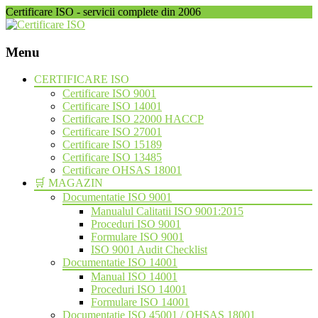
Certificare ISO - servicii complete din 2006
Menu
Skip
CERTIFICARE ISO
to
Certificare ISO 9001
content
Certificare ISO 14001
Certificare ISO 22000 HACCP
Certificare ISO 27001
Certificare ISO 15189
Certificare ISO 13485
Certificare OHSAS 18001
🛒 MAGAZIN
Documentatie ISO 9001
Manualul Calitatii ISO 9001:2015
Proceduri ISO 9001
Formulare ISO 9001
ISO 9001 Audit Checklist
Documentatie ISO 14001
Manual ISO 14001
Proceduri ISO 14001
Formulare ISO 14001
Documentatie ISO 45001 / OHSAS 18001