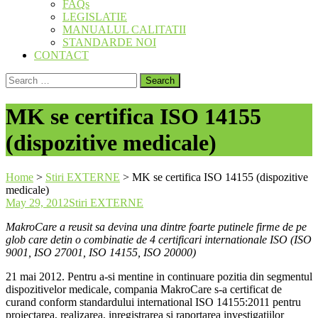
FAQs
LEGISLATIE
MANUALUL CALITATII
STANDARDE NOI
CONTACT
Search
for:
MK se certifica ISO 14155
(dispozitive medicale)
Home
>
Stiri EXTERNE
>
MK se certifica ISO 14155 (dispozitive
medicale)
May 29, 2012
Stiri EXTERNE
MakroCare a reusit sa devina una dintre foarte putinele firme de pe
glob care detin o combinatie de 4 certificari internationale ISO (ISO
9001, ISO 27001, ISO 14155, ISO 20000)
21 mai 2012. Pentru a-si mentine in continuare pozitia din segmentul
dispozitivelor medicale, compania MakroCare s-a certificat de
curand conform standardului international ISO 14155:2011 pentru
proiectarea, realizarea, inregistrarea si raportarea investigatiilor