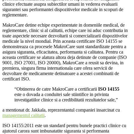
clinice efectuate asupra subiectilor umani in vederea evaluarii
sigurantei sau performantei dispozitivelor medicale in scopuri de
reglementare.
MakroCare detine echipe experimentate in domeniile medical, de
reglementare, clinic si al calitatii, echipe care isi aduc contributia in
toate aspectele necesare dezvoltarii si comercializarii dispozitivelor
medicale la nivel mondial. Prin aceasta certificare ISO 14155 se
demonstreaza ca procesele MakroCare sunt standardizate pentru a
asigura siguranta, eficacitatea, performanta si calitatea. Pentru ca
aceasta certificare se alatura altora deja detinute de companie (ISO
9001, ISO 27001, ISO 20000), MakroCare a reusit sa devina, in
premiera, singura firma internationala care ofera servicii de
dezvoltare de medicamente detinatoare a acestei combinatii de
certificari ISO.
“Obtinerea de catre MakroCare a certificarii
ISO 14155
este o dovada a conduitei sale stiintifice in privinta
investigatiilor clinice si a credibilitatii rezultatelor sale,”
a mentionat dr. Jakkala, reprezentantul companiei insarcinat cu
managementul calitatii
.
ISO 14155:2011 este un standard pentru bunele practici clinice cu
ajutorul carora sunt imbunatatite siguranta si performanta