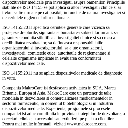
dispozitivelor medicale prin investigatii asupra oamenilor. Principiile
stabilite de ISO 14155 se pot aplica si altor investigatii clinice si ar
trebui sa fie urmate pe cat posibil, in functie de natura investigatiei si
de cerintele reglementarilor nationale.
ISO 14155:2011 specifica cerintele generale care vizeaza sa
protejeze drepturile, siguranta si bunastarea subiectilor umani, sa
garanteze conduita stiintifica a investigatiei clinice si sa creasca
credibilitatea rezultatelor, sa defineasca responsabilitatile
organizatorului si investigatorului, sa ajute organizatorii,
investigatorii, comitetele etice, autoritatile de reglementare si
celelalte organisme implicate in evaluarea conformitatii
dispozitivelor medicale.
ISO 14155:2011 nu se aplica dispozitivelor medicale de diagnostic
in vitro.
Compania MakroCare isi desfasoara activitatea in SUA, Marea
Britanie, Europa si Asia. MakroCare este un partener de talie
mondiala in dezvoltarea si comercializarea medicamentelor in
sectorul farmaceutic, in domeniul biotehnologic si in industria
dispozitivelor medicale. Experienta, programele si procesele
companiei isi aduc contributia in privinta strategiilor de dezvoltare, a
cercetarii clinice, a accesului sau extinderii pe piata a clientilor.
Pentru mai multe informatii, vizitati www.makrocare.com.