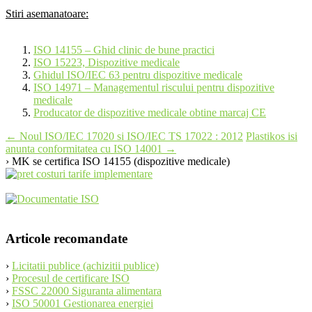
Stiri asemanatoare:
ISO 14155 – Ghid clinic de bune practici
ISO 15223, Dispozitive medicale
Ghidul ISO/IEC 63 pentru dispozitive medicale
ISO 14971 – Managementul riscului pentru dispozitive
medicale
Producator de dispozitive medicale obtine marcaj CE
Post
←
Noul ISO/IEC 17020 si ISO/IEC TS 17022 : 2012
Plastikos isi
anunta conformitatea cu ISO 14001
→
navigation
› MK se certifica ISO 14155 (dispozitive medicale)
Articole recomandate
›
Licitatii publice (achizitii publice)
›
Procesul de certificare ISO
›
FSSC 22000 Siguranta alimentara
›
ISO 50001 Gestionarea energiei