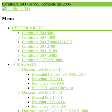
Certificare ISO - servicii complete din 2006
Menu
Skip
CERTIFICARE ISO
to
Certificare ISO 9001
content
Certificare ISO 14001
Certificare ISO 22000 HACCP
Certificare ISO 27001
Certificare ISO 15189
Certificare ISO 13485
Certificare OHSAS 18001
🛒 MAGAZIN
Documentatie ISO 9001
Manualul Calitatii ISO 9001:2015
Proceduri ISO 9001
Formulare ISO 9001
ISO 9001 Audit Checklist
Documentatie ISO 14001
Manual ISO 14001
Proceduri ISO 14001
Formulare ISO 14001
Documentatie ISO 45001 / OHSAS 18001