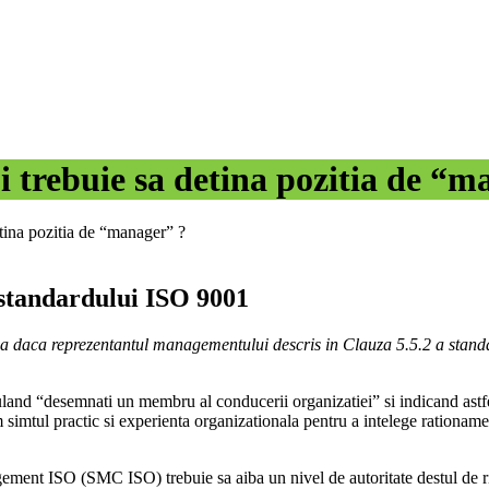
trebuie sa detina pozitia de “m
tina pozitia de “manager” ?
standardului ISO 9001
 daca reprezentantul managementului descris in Clauza 5.5.2 a standa
ipuland “desemnati un membru al conducerii organizatiei” si indicand astf
mtul practic si experienta organizationala pentru a intelege rationamen
ment ISO (SMC ISO) trebuie sa aiba un nivel de autoritate destul de ridic