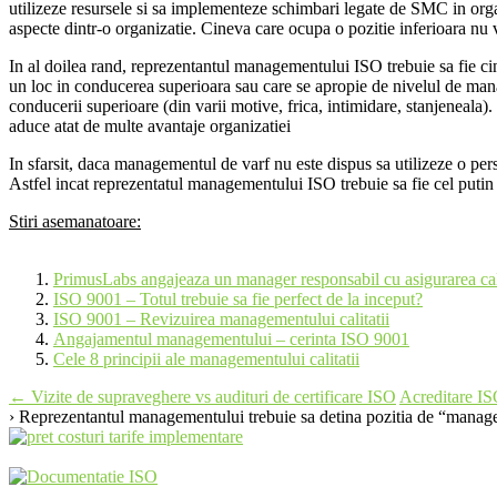
utilizeze resursele si sa implementeze schimbari legate de SMC in org
aspecte dintr-o organizatie. Cineva care ocupa o pozitie inferioara nu
In al doilea rand, reprezentantul managementului ISO trebuie sa fie ci
un loc in conducerea superioara sau care se apropie de nivelul de mana
conducerii superioare (din varii motive, frica, intimidare, stanjeneala
aduce atat de multe avantaje organizatiei
In sfarsit, daca managementul de varf nu este dispus sa utilizeze o pe
Astfel incat reprezentatul managementului ISO trebuie sa fie cel putin un
Stiri asemanatoare:
PrimusLabs angajeaza un manager responsabil cu asigurarea cali
ISO 9001 – Totul trebuie sa fie perfect de la inceput?
ISO 9001 – Revizuirea managementului calitatii
Angajamentul managementului – cerinta ISO 9001
Cele 8 principii ale managementului calitatii
Post
←
Vizite de supraveghere vs audituri de certificare ISO
Acreditare I
› Reprezentantul managementului trebuie sa detina pozitia de “manag
navigation