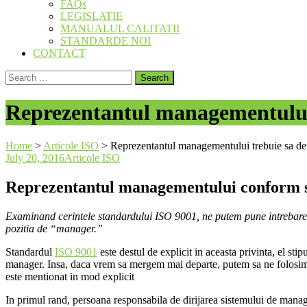
FAQs
LEGISLATIE
MANUALUL CALITATII
STANDARDE NOI
CONTACT
Search
for:
Reprezentantul managementului 
Home
>
Articole ISO
>
Reprezentantul managementului trebuie sa de
July 20, 2016
Articole ISO
Reprezentantul managementului conform 
Examinand cerintele standardului ISO 9001, ne putem pune intrebarea
pozitia de “manager.”
Standardul
ISO 9001
este destul de explicit in aceasta privinta, el st
manager. Insa, daca vrem sa mergem mai departe, putem sa ne folosim si
este mentionat in mod explicit
In primul rand, persoana responsabila de dirijarea sistemului de manage