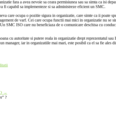
anizatie fara a avea nevoie sa ceara permisiunea sau sa simta ca isi dep
 va fi capabil sa implementeze si sa administreze eficient un SMC.
neva care ocupa o pozitie sigura in organizatie, care simte ca ii poate 
gement de varf. Cei care ocupa functii mai mici in organizatie nu se si
). Un SMC ISO care nu beneficiaza de o comunicare deschisa cu conducerea 
rsoana cu autoritate si putere reala in organizatie drept reprezentatul 
 manager, iar in organizatiile mai mari, este posibil ca el sa fie ales din
tatii
SO
→
er” ?