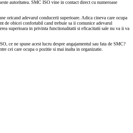
aseste autoritatea. SMC ISO vine in contact direct cu numeroase
spune oricand adevarul conducerii superioare. Adica cineva care ocupa
mt de obicei confortabil cand trebuie sa ii comunice adevarul
superioara in privinta functionalitatii si eficacitatii sale nu va ii va
sau ISO, ce ne spune acest lucru despre angajamentul sau fata de SMC?
tre cei care ocupa o pozitie si mai inalta in organizatie.