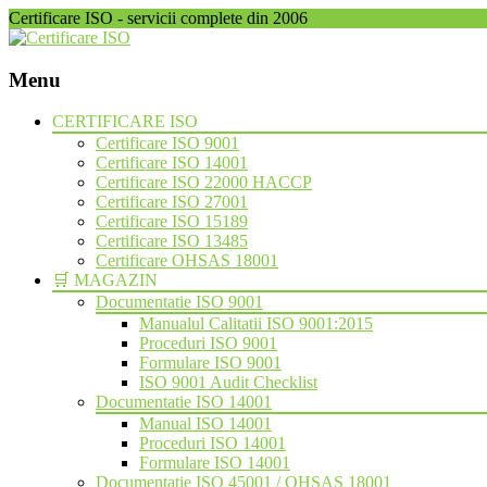
Certificare ISO - servicii complete din 2006
Menu
Skip
CERTIFICARE ISO
to
Certificare ISO 9001
content
Certificare ISO 14001
Certificare ISO 22000 HACCP
Certificare ISO 27001
Certificare ISO 15189
Certificare ISO 13485
Certificare OHSAS 18001
🛒 MAGAZIN
Documentatie ISO 9001
Manualul Calitatii ISO 9001:2015
Proceduri ISO 9001
Formulare ISO 9001
ISO 9001 Audit Checklist
Documentatie ISO 14001
Manual ISO 14001
Proceduri ISO 14001
Formulare ISO 14001
Documentatie ISO 45001 / OHSAS 18001