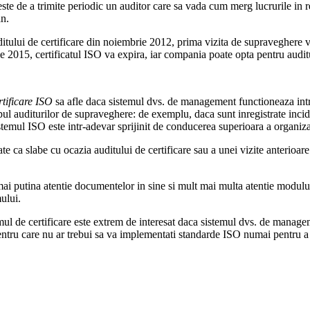
ste de a trimite periodic un auditor care sa vada cum merg lucrurile in r
an.
uditului de certificare din noiembrie 2012, prima vizita de supraveghere v
015, certificatul ISO va expira, iar compania poate opta pentru auditul
tificare ISO
sa afle daca sistemul dvs. de management functioneaza intr-
mpul auditurilor de supraveghere: de exemplu, daca sunt inregistrate incide
temul ISO este intr-adevar sprijinit de conducerea superioara a organizat
ate ca slabe cu ocazia auditului de certificare sau a unei vizite anterio
ai putina atentie documentelor in sine si mult mai multa atentie modului 
ului.
smul de certificare este extrem de interesat daca sistemul dvs. de manag
tru care nu ar trebui sa va implementati standarde ISO numai pentru a obt