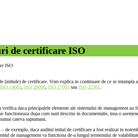
ri de certificare ISO
are ISO
e (initiale) de certificare. Vom explica in continuare de ce se intampla a
ISO 14001
,
ISO 20000
,
ISO 27001
sau
ISO 22301
.
va verifica daca principalele elemente ale sistemului de management au fost
ese functioneaza dupa cum sunt descrise in documentatie, insa o asemenea
 numai cateva saptamani.
– de exemplu, daca auditul initial de certificare a fost realizat in noiem
mul de management va functiona de-a lungul termenului de valabilitate a