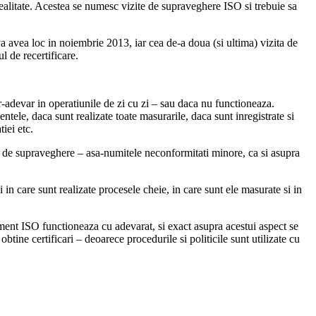
ealitate. Acestea se numesc vizite de supraveghere ISO si trebuie sa
a avea loc in noiembrie 2013, iar cea de-a doua (si ultima) vizita de
 de recertificare.
adevar in operatiunile de zi cu zi – sau daca nu functioneaza.
ntele, daca sunt realizate toate masurarile, daca sunt inregistrate si
iei etc.
are de supraveghere – asa-numitele neconformitati minore, ca si asupra
in care sunt realizate procesele cheie, in care sunt ele masurate si in
ement ISO functioneaza cu adevarat, si exact asupra acestui aspect se
ine certificari – deoarece procedurile si politicile sunt utilizate cu