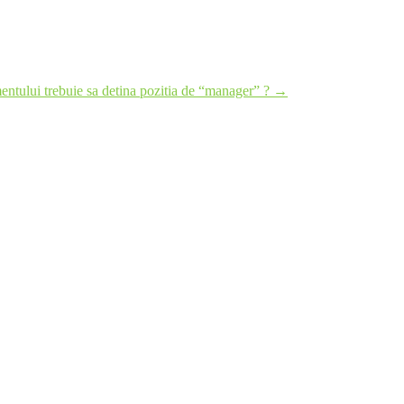
ntului trebuie sa detina pozitia de “manager” ?
→