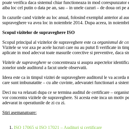
poate verifica daca sistemul chiar functioneaza in mod corespunzator e
aiba loc cel putin o data pe an, sau – in unele cazuri – de doua ori pe 
In cazurile cand vizitele au loc anual, folosind exemplul anterior al a
supraveghere va avea loc in noiembrie 2014. Dupa aceea, in noiembrie 2
Scopul vizitelor de supraveghere ISO
Scopul principal al vizitelor de supraveghere este ca
organismul de cer
Vizitele se vor axa pe acele lucruri care nu au putut fi verificate in ti
aplicate in mod adecvat toate masurile corective si preventive, daca sis
Vizitele de supraveghere
se concentreaza si asupra aspectelor identific
zonelor unde auditorul a facut unele observatii.
Ideea este ca in timpul vizitei de supraveghere auditorul le va acorda m
care sunt imbunatatite – cu alte cuvinte, adevaratei functionari a sistem
Deci nu va relaxati dupa ce se termina auditul de certificare – organi
vor concentra vizitele de supraveghere. Si acesta este inca un motiv pen
adevarat in operatiunile de zi cu zi.
Stiri asemanatoare:
ISO 17065 si ISO 17021 – Audituri si certificare