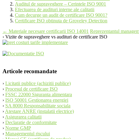
Auditul de supraveghere – Cerintele ISO 9001
Efectuarea de audituri interne ale calitatii
Cum decurge un audit de certificare ISO 9001?
Certificare ISO obtinuta de Groveley Detection
Post
←
Materiale necesare certificarii ISO 14001
Reprezentantul manageme
› Vizite de supraveghere vs audituri de certificare ISO
navigation
Articole recomandate
›
Licitatii publice (achizitii publice)
›
Procesul de certificare ISO
›
FSSC 22000 Siguranta alimentara
›
ISO 50001 Gestionarea energiei
›
SA 8000 Responsabilitate sociala
›
Atestare ANRE (instalatii electrice)
›
Asigurarea calitatii
›
Declaratie de conformitate
›
Norme GMP
›
Managementul riscului