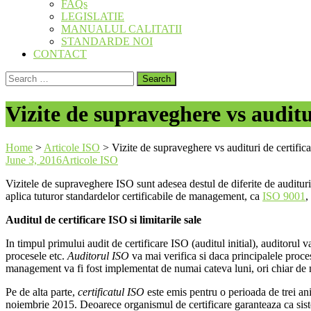
FAQs
LEGISLATIE
MANUALUL CALITATII
STANDARDE NOI
CONTACT
Search
for:
Vizite de supraveghere vs auditu
Home
>
Articole ISO
>
Vizite de supraveghere vs audituri de certific
June 3, 2016
Articole ISO
Vizitele de supraveghere ISO sunt adesea destul de diferite de audituril
aplica tuturor standardelor certificabile de management, ca
ISO 9001
,
Auditul de certificare ISO si limitarile sale
In timpul primului audit de certificare ISO (auditul initial), auditorul 
procesele etc.
Auditorul ISO
va mai verifica si daca principalele proc
management va fi fost implementat de numai cateva luni, ori chiar de
Pe de alta parte,
certificatul ISO
este emis pentru o perioada de trei ani 
noiembrie 2015. Deoarece organismul de certificare garanteaza ca siste