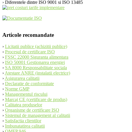
› Diferentele dintre ISO 9001 si ISO 13485
Articole recomandate
›
Licitatii publice (achizitii publice)
›
Procesul de certificare ISO
›
FSSC 22000 Siguranta alimentara
›
ISO 50001 Gestionarea energiei
›
SA 8000 Responsabilitate sociala
›
Atestare ANRE (instalatii electrice)
›
Asigurarea calitatii
›
Declaratie de conformitate
›
Norme GMP
›
Managementul riscului
›
Marcaj CE (certificare de produs)
›
Calitatea produselor
›
Organisme de certificare ISO
›
Sistemul de management al calitatii
›
Satisfactia clientilor
›
Imbunatatirea calitatii
›
OMFP 946