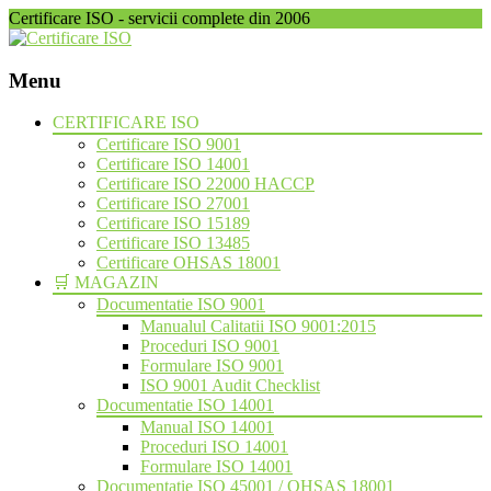
Certificare ISO - servicii complete din 2006
Menu
Skip
CERTIFICARE ISO
to
Certificare ISO 9001
content
Certificare ISO 14001
Certificare ISO 22000 HACCP
Certificare ISO 27001
Certificare ISO 15189
Certificare ISO 13485
Certificare OHSAS 18001
🛒 MAGAZIN
Documentatie ISO 9001
Manualul Calitatii ISO 9001:2015
Proceduri ISO 9001
Formulare ISO 9001
ISO 9001 Audit Checklist
Documentatie ISO 14001
Manual ISO 14001
Proceduri ISO 14001
Formulare ISO 14001
Documentatie ISO 45001 / OHSAS 18001