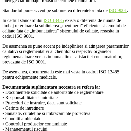
intelege clar limbajul folosit si cerintele mandatorii.
Standardul pune accent pe sublinierea diferentelor fata de
ISO 9001
.
In cadrul standardului
ISO 13485
exista o diferenta de nuanta de
limbaj referitoare la sublinierea „mentinerii” eficientei sistemului de
calitate fata de „imbunatatirea” sistemului de calitate, regasita in
cadrul ISO 9001.
De asemenea se pune accent pe indeplinirea si atingerea parametrilor
calitativi si reglementativi ai clientilor si respectiv organelor
reglemenatatoare versus imbunatatirea satisfactiei consumatorilor,
prevazuta de ISO 9001.
De asemenea, documentatia este mai vasta in cadrul ISO 13485
pentru echipamente medicale.
Documentatia suplimentara necesara se refera la:
• Documentele solicitate de autoritatile de reglementare
• Responsabilitate si autoritate
• Proceduri de instruire, daca sunt solicitate
• Cerinte de intretinere
• Sanatate, curatetine si imbracaminte protectiva
• Conditii ambientale
• Controlul produselor contaminate
• Managementul riscului