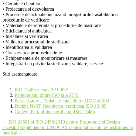
• Cerintele clientilor
• Proiectarea si dezvoltarea
• Procesele de achizitie incluzand inregistrarile trasabilitatii si
procedurile de verificare
• Materialele de referinta si procedurile de masurare
• Etichetarea si ambalarea
• Instalarea si verifcarea
• Validarea procesului de sterilizare
• Identificarea si validarea
• Conservarea produselor finite
• Echipamentele de monitorizare si masurare
• Inregistrari cu privire la sterilizare, validare, service
Stiri asemanatoare:
ISO 13485 versus ISO 9001
Parteneriatul dintre ISO si ASTM
Pascal Lamy – “relatia vitala” dintre OMC si ISO
Divizia NeST Healthcare, certificata ISO 13485
College Park obtine certificare ISO 13485
Post
←
ISO 24501 si ISO 2450:2010 pentru Ergonomie si Design
accesibil
Reglementari CMDCAS pentru Fabricantii de instrumentar
navigation
medical
→